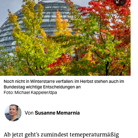
berlin
nord
wahrheit
verlag
verlag
veranstaltungen
shop
Noch nicht in Winterstarre verfallen: im Herbst stehen auch im
Bundestag wichtige Entscheidungen an
fragen & hilfe
Foto: Michael Kappeler/dpa
unterstützen
Von
Susanne Memarnia
abo
genossenschaft
Ab jetzt geht’s zumindest temeperaturmäßig