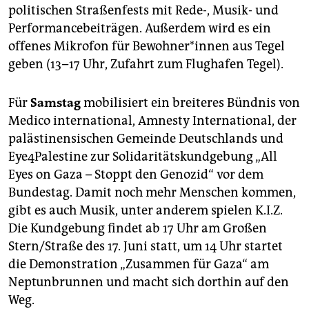
politischen Straßenfests mit Rede-, Musik- und
Performancebeiträgen. Außerdem wird es ein
offenes Mikrofon für Be­woh­ne­r*in­nen aus Tegel
geben (13–17 Uhr, Zufahrt zum Flughafen Tegel).
Für
Samstag
mobilisiert ein breiteres Bündnis von
Medico international, Amnesty International, der
palästinensischen Gemeinde Deutschlands und
Eye4Palestine zur Solidaritätskundgebung „All
Eyes on Gaza – Stoppt den Genozid“ vor dem
Bundestag. Damit noch mehr Menschen kommen,
gibt es auch Musik, unter anderem spielen K.I.Z.
Die Kundgebung findet ab 17 Uhr am Großen
Stern/Straße des 17. Juni statt, um 14 Uhr startet
die Demonstration „Zusammen für Gaza“ am
Neptunbrunnen und macht sich dorthin auf den
Weg.