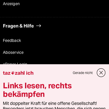
Anzeigen
Fragen & Hilfe
Feedback
Aboservice
ePaper Login
taz
zahl ich
Gerade nicht

Downloads für Abonnierende
Links lesen, rechts
bekämpfen
© 2026 taz Verlags und Vertriebs GmbH
Mit doppelter Kraft für eine offene Gesellschaft!
Alle Rechte vorbehalten. Bei rechtlichen Fragen oder für Genehmigungen
wenden Sie sich bitte an
lizenzen@taz.de
Besonders jetzt brauchen Menschen, die sich gegen