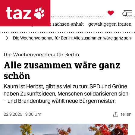

taz zahl ich
hitze
landtagswahl in sachsen-anhalt
gewalt gegen frauen

taz zahl ich
in
Die Wochenvorschau für Berlin: Alle zusammen wäre ganz schö
taz zahl ich
themen
Die Wochenvorschau für Berlin
Alle zusammen wäre ganz
politik
schön
öko
Kaum ist Herbst, gibt es viel zu tun: SPD und Grüne
haben Zukunftsideen, Menschen solidarisieren sich
gesellschaft
– und Brandenburg wählt neue Bürgermeister.
kultur
22.9.2025
9:00 Uhr
teilen
sport