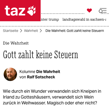

taz zahl ich
nahost-konflikt
usa unter trump
landtagswahl in sachsen-an

taz zahl ich
Startseite
Wahrheit
Die Wahrheit: Gott zahlt keine Steuern
taz zahl ich
themen
Die Wahrheit
Gott zahlt keine Steuern
politik
öko
Kolumne
Die Wahrheit
gesellschaft
von
Ralf Sotscheck
kultur
Wie durch ein Wunder verwandeln sich Kneipen in
Irland zu Gotteshäusern, verwandelt sich Wein
sport
zurück in Weihwasser. Magisch oder eher nicht?