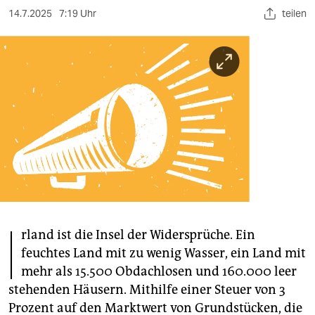
berlin
14.7.2025
7:19 Uhr
teilen
nord
wahrheit
verlag
verlag
veranstaltungen
shop
fragen & hilfe
I
unterstützen
rland ist die Insel der Widersprüche. Ein
feuchtes Land mit zu wenig Wasser, ein Land mit
abo
mehr als 15.500 Obdachlosen und 160.000 leer
stehenden Häusern. Mithilfe einer Steuer von 3
genossenschaft
Prozent auf den Marktwert von Grundstücken, die