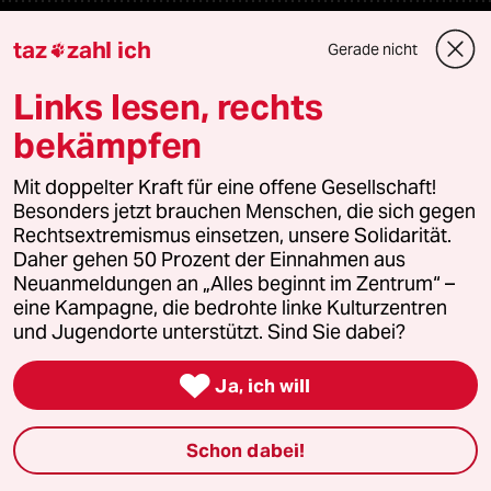
Mehr taz Lesestoff
taz
zahl ich
Gerade nicht

Links lesen, rechts
taz Blogs
bekämpfen
taz FUTURZWEI
Mit doppelter Kraft für eine offene Gesellschaft!
Besonders jetzt brauchen Menschen, die sich gegen
Le Monde diplomatique
Rechtsextremismus einsetzen, unsere Solidarität.
Daher gehen 50 Prozent der Einnahmen aus
taz Archiv
Neuanmeldungen an „Alles beginnt im Zentrum“ –
eine Kampagne, die bedrohte linke Kulturzentren
und Jugendorte unterstützt. Sind Sie dabei?
Mehr taz Angebote

Ja, ich will
Reisen
Schon dabei!