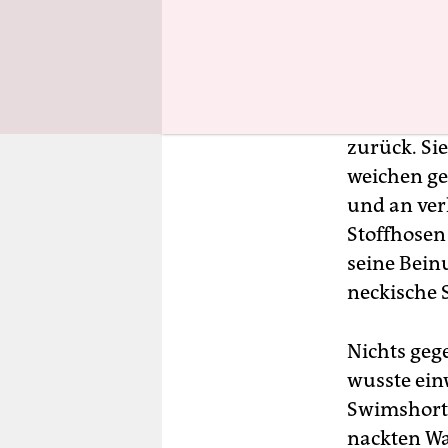
Nackte Mä
Biergarten
zurück. Si
weichen ges
und an ver
Stoffhosen
seine Bein
neckische 
Nichts geg
wusste ein
Swimshorts
nackten Wa