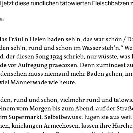
d jetzt diese rundlichen tätowierten Fleischbatzen 
Uhr
das Fräul’n Helen baden seh’n, das war schön / 
en seh’n, rund und schön im Wasser steh’n.“ We
 der diesen Song 1924 schrieb, nur wüsste, was 
ürde vor Aufregung praecoxen. Denn zumindest 
ensehen muss niemand mehr Baden gehen, im G
 viel Männerwade wie heute.
n, rund und schön, vielmehr rund und tätowie
inem vom Morgen bis zum Abend, auf der Straße
im Supermarkt. Selbstbewusst lugen sie aus weit
nen, knielangen Armeehosen, lassen ihre Härch