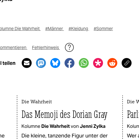
olumne Die Wahrheit
#Männer
#Kleidung
#Sommer
ommentieren
Fehlerhinweis
 teilen
Die Wahrheit
Die 
Das Memoji des Dorian Gray
Par
Kolumne
Die Wahrheit
von
Jenni Zylka
Kolu
me
Die kleine, tanzende Figur unter der
Wer a