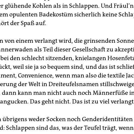
r glühende Kohlen als in Schlappen. Und Fräul’
rem opulenten Badekostüm sicherlich keine Schl
ört der Spaß auf.
 von einem verlangt wird, die grinsenden Sonn
nnerwaden als Teil dieser Gesellschaft zu akzept
ei den schlecht sitzenden, knielangen Hosenfet
kt, weil sie ja so bequem sind, und das ist schlie
ent, Convenience, wenn man also die textile Jac
ierung der Welt in Dreiteufelsnamen stillschweig
, dann kann man nicht auch noch Männerfüße i
ngucken. Das geht nicht. Das ist zu viel verlangt
übrigens weder Socken noch Genderidentitäten
: Schlappen sind das, was der Teufel trägt, wenn 