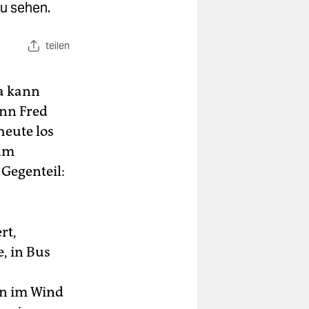
zu sehen.
teilen
Da kann
nn Fred
heute los
zum
egenteil:
rt,
, in Bus
en im Wind