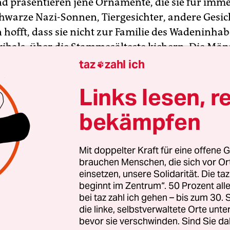
und präsentieren jene Ornamente, die sie für imme
hwarze Nazi-Sonnen, Tiergesichter, andere Gesic
hofft, dass sie nicht zur Familie des Wadeninhab
ribals, über die Stammesälteste kichern. Die M
nst der Kritzelblock neben dem Telefon war.
taz
zahl ich

Links lesen, r
bekämpfen
Mit doppelter Kraft für eine offene G
brauchen Menschen, die sich vor O
einsetzen, unsere Solidarität. Die ta
beginnt im Zentrum“. 50 Prozent a
bei taz zahl ich gehen – bis zum 30
die linke, selbstverwaltete Orte unte
bevor sie verschwinden. Sind Sie da