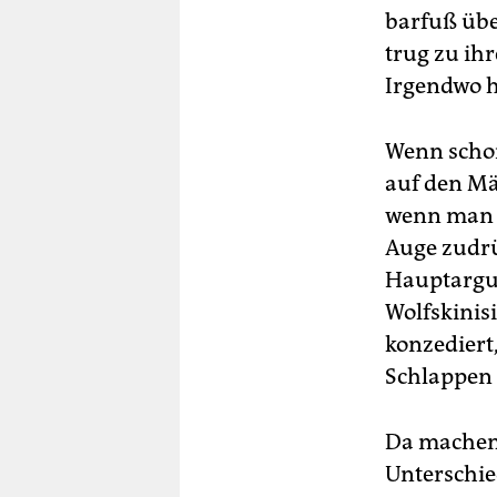
barfuß übe
trug zu ih
Irgendwo h
Wenn schon
auf den Mä
wenn man b
Auge zudrüc
Hauptargum
Wolfskinis
konzediert
Schlappen a
Da machen 
Unterschied