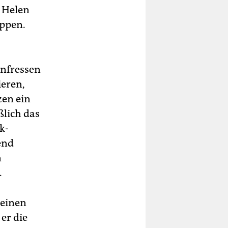
n Helen
appen.
enfressen
ieren,
zen ein
ßlich das
k-
end
n
.
 einen
er die