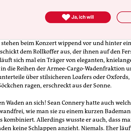

Ja, ich will
nnerwaden zu Sneakers und Socken schlappen i
 den weiten Weg von der Bierbank zum Tresen u
e stehen beim Konzert wippend vor und hinter ein
chickt dem Rollkoffer aus, der ihnen auf den Fers
läuft sich mal ein Träger von eleganten, knielan
 in die Reihen der Armee-Cargo-Wadenfraktion u
unterteile über stilsicheren Loafers oder Oxfords
Söckchen ragen, erschreckt aus der Sonne.
en Waden an sich! Sean Connery hatte auch welc
wandfrei, wie man sie zu einem kurzen Bademant
 kombiniert. Allerdings wusste er auch, dass ma
den keine Schlappen anzieht. Niemals. Eher läu