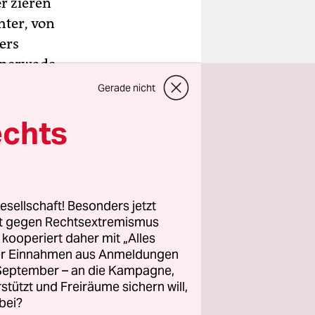
r zieren
hter, von
ers
ännerwade
Gerade nicht
echts
esellschaft! Besonders jetzt
rt gegen Rechtsextremismus
z kooperiert daher mit „Alles
ller Einnahmen aus Anmeldungen
. September – an die Kampagne,
rstützt und Freiräume sichern will,
bei?