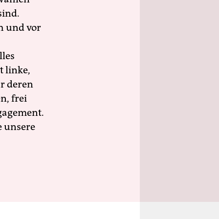
sind.
h und vor
lles
 linke,
ür deren
n, frei
ngagement.
e unsere