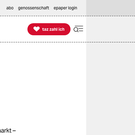
abo
genossenschaft
epaper login

taz zahl ich
taz zahl ich
arkt –