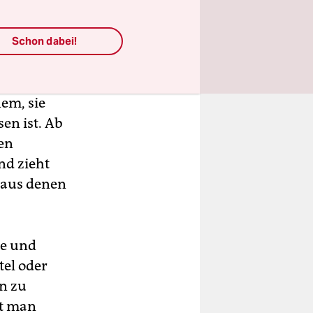
Schon dabei!
m
nd wieder
em, sie
en ist. Ab
gen
nd zieht
, aus denen
he und
el oder
n zu
ft man