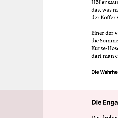
Höllensaun
das, was 
der Koffer 
Einer der 
die Sommer
Kurze-Hose
darf man e
Die Wahrhei
Die Enga
Der drohe