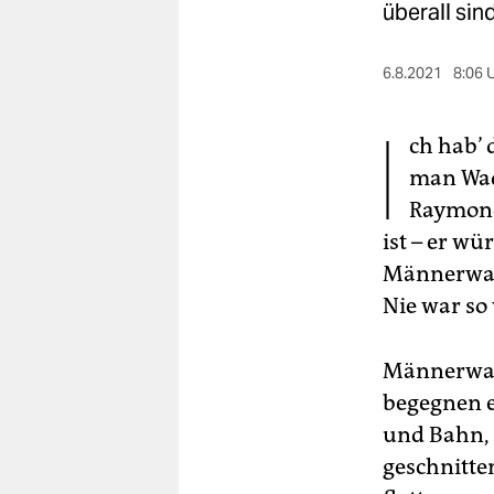
berlin
überall sin
nord
6.8.2021
8:06 
wahrheit
I
ch hab’ 
verlag
man Wad
verlag
Raymond,
veranstaltungen
ist – er w
Männerwad
shop
Nie war so
fragen & hilfe
unterstützen
Männerwade
begegnen e
abo
und Bahn, 
genossenschaft
geschnitte