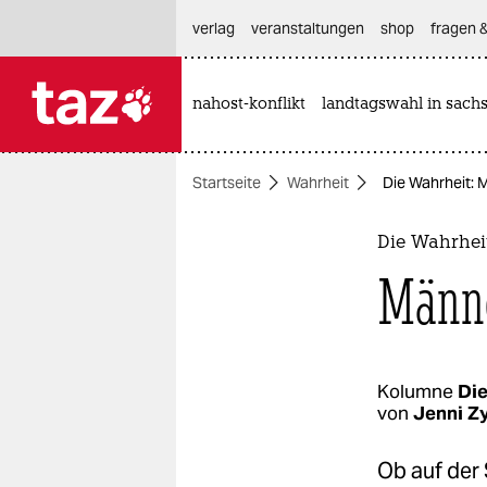
hautnavigation anspringen
hauptinhalt anspringen
footer anspringen
verlag
veranstaltungen
shop
fragen &
nahost-konflikt
landtagswahl in sach

taz zahl ich
taz zahl ich
Startseite
Wahrheit
Die Wahrheit:
themen
politik
Die Wahrhei
Männ
öko
gesellschaft
kultur
Kolumne
Die
von
Jenni Z
sport
Ob auf der