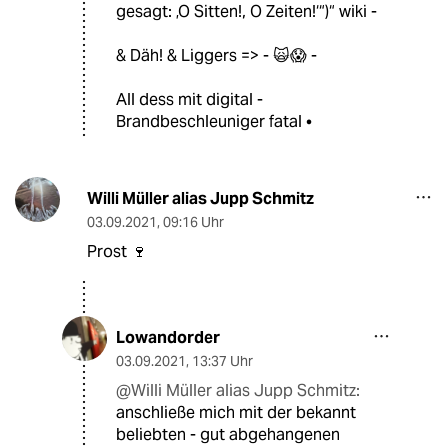
gesagt: ‚O Sitten!, O Zeiten!‘“)“ wiki -
& Däh! & Liggers => - 🙀😱 -
All dess mit digital -
Brandbeschleuniger fatal •
Willi Müller alias Jupp Schmitz
03.09.2021
,
09:16 Uhr
Prost 🍷
Lowandorder
03.09.2021
,
13:37 Uhr
@Willi Müller alias Jupp Schmitz:
anschließe mich mit der bekannt
beliebten - gut abgehangenen