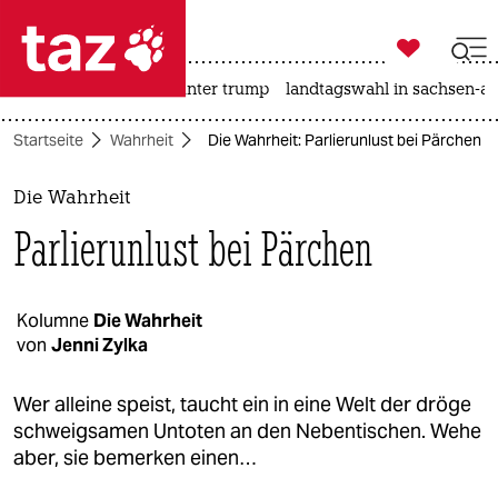

taz zahl ich
nahost-konflikt
usa unter trump
landtagswahl in sachsen-an

taz zahl ich
Startseite
Wahrheit
Die Wahrheit: Parlierunlust bei Pärchen
taz zahl ich
themen
Die Wahrheit
Parlierunlust bei Pärchen
politik
öko
Kolumne
Die Wahrheit
von
Jenni Zylka
gesellschaft
kultur
Wer alleine speist, taucht ein in eine Welt der dröge
schweigsamen Untoten an den Nebentischen. Wehe
sport
aber, sie bemerken einen…