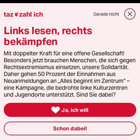
Hausblog
taz
zahl ich
Gerade nicht

Die Seitenwende
Links lesen, rechts
bekämpfen
Stellen
Mit doppelter Kraft für eine offene Gesellschaft!
Presse
Besonders jetzt brauchen Menschen, die sich gegen
Rechtsextremismus einsetzen, unsere Solidarität.
Daher gehen 50 Prozent der Einnahmen aus
Neuanmeldungen an „Alles beginnt im Zentrum“ –
Unterstützen
eine Kampagne, die bedrohte linke Kulturzentren
und Jugendorte unterstützt. Sind Sie dabei?
abo

Ja, ich will
genossenschaft
Schon dabei!
taz zahl ich