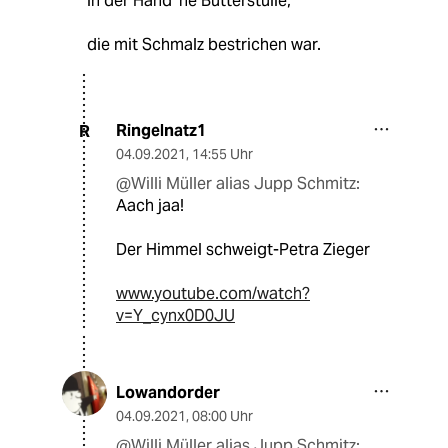
in der Hand ’ne Butterstulle,
die mit Schmalz bestrichen war.
Ringelnatz1
R
04.09.2021
,
14:55 Uhr
@Willi Müller alias Jupp Schmitz:
Aach jaa!
Der Himmel schweigt-Petra Zieger
www.youtube.com/watch?
v=Y_cynx0D0JU
Lowandorder
04.09.2021
,
08:00 Uhr
@Willi Müller alias Jupp Schmitz: