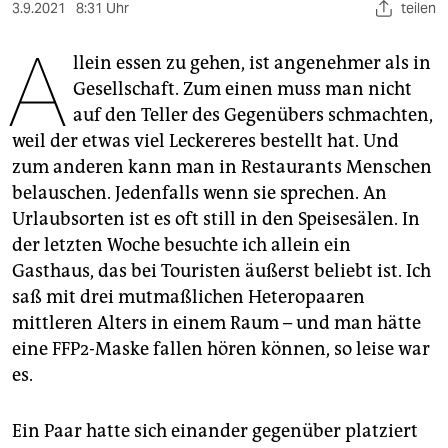
berlin
3.9.2021
8:31 Uhr
teilen
A
nord
llein essen zu gehen, ist angenehmer als in
Gesellschaft. Zum einen muss man nicht
wahrheit
auf den Teller des Gegenübers schmachten,
verlag
weil der etwas viel Leckereres bestellt hat. Und
zum anderen kann man in Restaurants Menschen
verlag
belauschen. Jedenfalls wenn sie sprechen. An
veranstaltungen
Urlaubsorten ist es oft still in den Speisesälen. In
der letzten Woche besuchte ich allein ein
shop
Gasthaus, das bei Tou­ris­ten äußerst beliebt ist. Ich
fragen & hilfe
saß mit drei mutmaßlichen Heteropaaren
mittleren Alters in einem Raum – und man hätte
unterstützen
eine FFP2-Maske fallen hören können, so leise war
abo
es.
genossenschaft
Ein Paar hatte sich einander gegenüber platziert