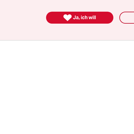
t. Der gesammelte E-Mail-Verkehr, der der taz vo
ass sich mehrere von Grünen mitregierte Länder 

Ja, ich will
 im Bundesrat offenhalten. Das scheinbar klare
ht auf der Kippe.