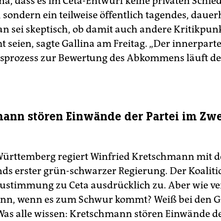
na, dass es im Ceta-Entwurf keine privaten Schie
 sondern ein teilweise öffentlich tagendes, dauer
an sei skeptisch, ob damit auch andere Kritikpun
 seien, sagte Gallina am Freitag. „Der innerparte
sprozess zur Bewertung des Abkommens läuft de
ann stören Einwände der Partei im Zwe
ürttemberg regiert Winfried Kretschmann mit d
ds erster grün-schwarzer Regierung. Der Koaliti
 Zustimmung zu Ceta ausdrücklich zu. Aber wie ve
nn, wenn es zum Schwur kommt? Weiß bei den G
as alle wissen: Kretschmann stören Einwände de