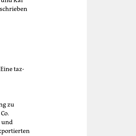
 und Kai
rschrieben
Eine taz-
ng zu
 Co.
e und
xportierten