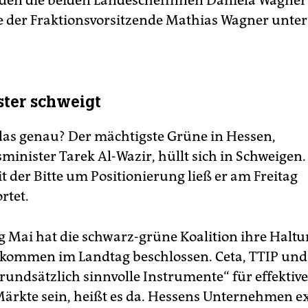
 den die beiden LandeschefInnen Daniela Wagner
e der Fraktionsvorsitzende Mathias Wagner unte
ster schweigt
das genau? Der mächtigste Grüne in Hessen,
minister Tarek Al-Wazir, hüllt sich in Schweigen. 
t der Bitte um Positionierung ließ er am Freitag
rtet.
g Mai hat die schwarz-grüne Koalition ihre Haltu
ommen im Landtag beschlossen. Ceta, TTIP und
rundsätzlich sinnvolle Instrumente“ für effektiv
 Märkte sein, heißt es da. Hessens Unternehmen e