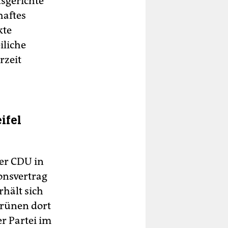
dsgerichte
haftes
kte
iliche
rzeit
ifel
er CDU in
onsvertrag
rhält sich
rünen dort
r Partei im