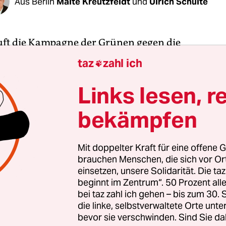
Aus Berlin
Malte Kreutzfeldt
und
Ulrich Schulte
läuft die Kampagne der Grünen gegen die
sabkommen auf Hochtouren. Parteichefin Simon
taz
zahl ich

am Freitag einen Demoaufruf: Am 17. September so
er Ökopartei in sieben Städten gegen Ceta und 
Links lesen, r
en. Für gutes Essen ohne Gentechnik, für eine sau
bekämpfen
 gerechte Arbeitsbedingungen. Peter verspricht:
 dabei!“
Mit doppelter Kraft für eine offene G
brauchen Menschen, die sich vor O
chlossen, wie die Grünen-Chefin tut, ist ihre Parte
einsetzen, unsere Solidarität. Die ta
it wackelt die grüne Front gegen Ceta. Das belege
beginnt im Zentrum“. 50 Prozent a
wichtiger Grüner aus den Bundesländern an die
bei taz zahl ich gehen – bis zum 30
rganisiation Campact. Die Aktivisten hatten g
die linke, selbstverwaltete Orte unte
bevor sie verschwinden. Sind Sie da
eien, -fraktionen und -ministerien wochenlang 