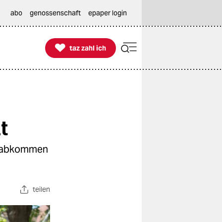
abo
genossenschaft
epaper login

taz zahl ich
taz zahl ich
t
elsabkommen
teilen