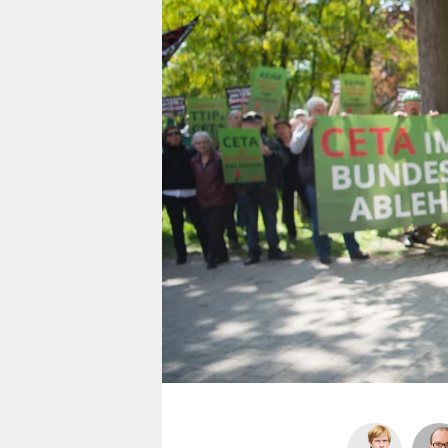
berlin
nord
wahrheit
verlag
verlag
veranstaltungen
shop
fragen & hilfe
unterstützen
abo
genossenschaft