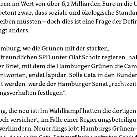
aren im Wert von über 6,2 Milliarden Euro in die 
betont zwar, dass soziale und ökologische Standa
eiben müssten – doch dies ist eine Frage der Defin
ngt anders.
mburg, wo die Grünen mit der starken,
freundlichen SPD unter Olaf Scholz regieren, hal
er Brief, mit dem die Hamburger Grünen die Cam
ntworten, endet lapidar. Solle Ceta in den Bunde
t werden, werde der Hamburger Senat „rechtzeiti
sverhalten festlegen“.
ng, die neu ist: Im Wahlkampf hatten die dortige
ch versichert, im Falle einer Regierungsbeteiligu
 verhindern. Neuerdings lobt Hamburgs Grünen-