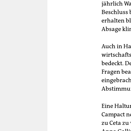
jährlich W
Beschluss 
erhalten bl
Absage kli
Auch in Ha
wirtschafts
bedeckt. D
Fragen bea
eingebrach
Abstimmung
Eine Haltu
Campact no
zu Ceta zu