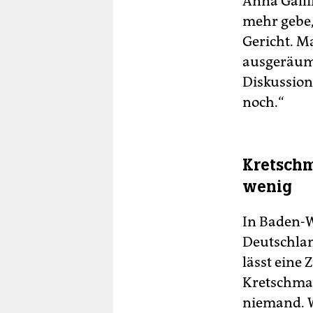
Anna Galli
mehr gebe,
Gericht. M
ausgeräumt
Diskussion
noch.“
Kretschm
wenig
In Baden-W
Deutschlan
lässt eine
Kretschma
niemand. W