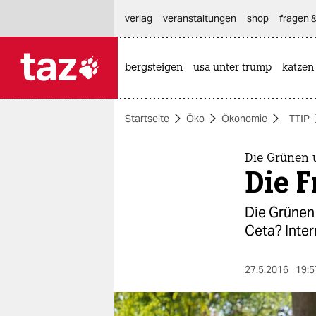
hautnavigation anspringen
hauptinhalt anspringen
footer anspringen
verlag
veranstaltungen
shop
fragen &
bergsteigen
usa unter trump
katzen

taz zahl ich
taz zahl ich
Startseite
Öko
Ökonomie
TTIP
themen
politik
Die Grünen 
Die F
öko
Die Grünen
gesellschaft
Ceta? Inter
kultur
27.5.2016
19:5
sport