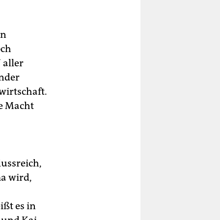
en
och
aller
änder
wirtschaft.
ie Macht
ussreich,
ma wird,
ßt es in