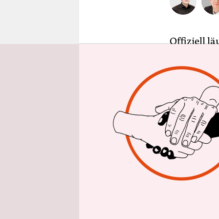
epaper login
Offiziell 
Freihandel
twitterte 
Anhänger d
protestier
Umwelt und
Grüne sind
Doch so ges
Wirklichke
Antworten 
Kampagneno
Landespart