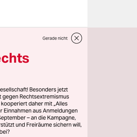
e Peter
Gerade nicht
llen
TTIP
echts
bere
 „Wir
esellschaft! Besonders jetzt
rt gegen Rechtsextremismus
i nicht. In
z kooperiert daher mit „Alles
n
ller Einnahmen aus Anmeldungen
. September – an die Kampagne,
rüne
rstützt und Freiräume sichern will,
bei?
mit Fragen