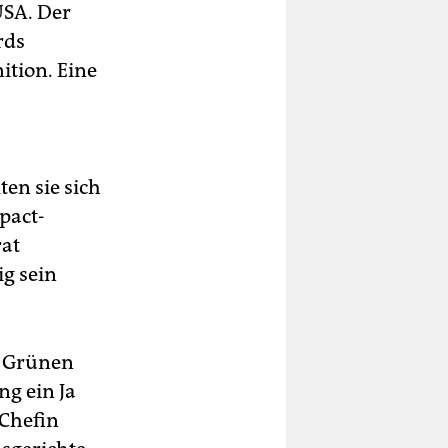
USA. Der
rds
ition. Eine
ten sie sich
pact-
rat
g sein
n Grünen
ng ein Ja
Chefin