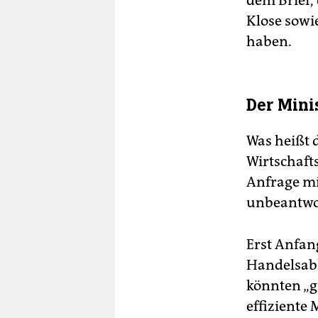
dem Brief,
Klose sowi
haben.
Der Mini
Was heißt 
Wirtschafts
Anfrage mi
unbeantwo
Erst Anfan
Handelsabk
könnten „g
effiziente