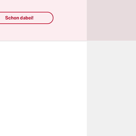
rliegt,
eine
Schon dabei!
 Nein der