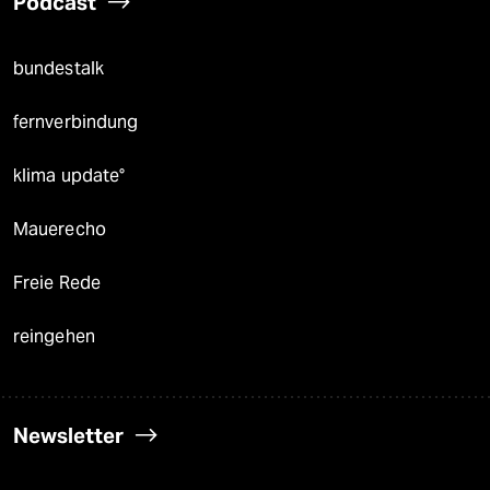
Podcast
bundestalk
fernverbindung
klima update°
Mauerecho
Freie Rede
reingehen
Newsletter