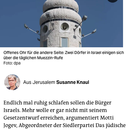
berlin
nord
wahrheit
verlag
verlag
Offenes Ohr für die andere Seite: Zwei Dörfer in Israel einigen sich
über die täglichen Muezzin-Rufe
veranstaltungen
Foto: dpa
shop
Aus Jerusalem
Susanne Knaul
fragen & hilfe
unterstützen
Endlich mal ruhig schlafen sollen die Bürger
abo
Israels. Mehr wolle er gar nicht mit seinem
Gesetzentwurf erreichen, argumentiert Motti
genossenschaft
Jogev, Abgeordneter der Siedlerpartei Das jüdische