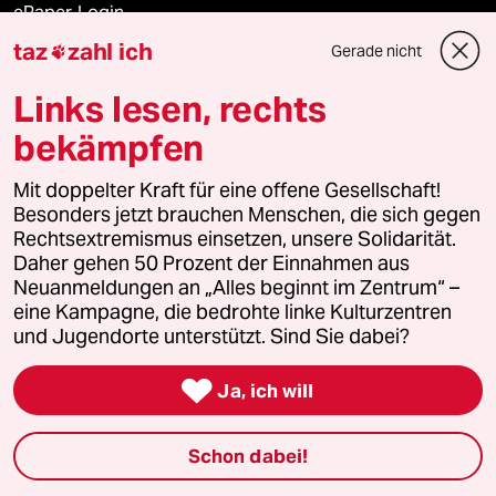
ePaper Login
taz
zahl ich
Gerade nicht

Downloads für Abonnierende
Links lesen, rechts
bekämpfen
© 2026 taz Verlags und Vertriebs GmbH
Alle Rechte vorbehalten. Bei rechtlichen Fragen oder für Genehmigungen
Mit doppelter Kraft für eine offene Gesellschaft!
wenden Sie sich bitte an
lizenzen@taz.de
Besonders jetzt brauchen Menschen, die sich gegen
Rechtsextremismus einsetzen, unsere Solidarität.
Daher gehen 50 Prozent der Einnahmen aus
Feedback
Redaktionsstatut
Kommune-Richtlinien
KI-
Neuanmeldungen an „Alles beginnt im Zentrum“ –
eine Kampagne, die bedrohte linke Kulturzentren
Leitlinie
Informant
Datenschutz
Impressum
AGB
und Jugendorte unterstützt. Sind Sie dabei?
Seitenwende
Einwilligungen widerrufen (Ads)

Ja, ich will
Schon dabei!