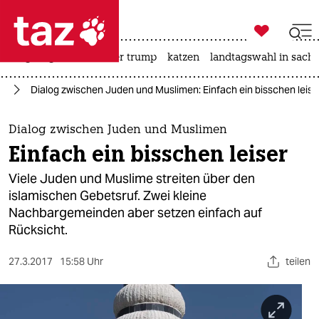

taz zahl ich
bergsteigen
usa unter trump
katzen
landtagswahl in sachs

taz zahl ich
kt
Dialog zwischen Juden und Muslimen: Einfach ein bisschen leise
taz zahl ich
themen
Dialog zwischen Juden und Muslimen
Einfach ein bisschen leiser
politik
Viele Juden und Muslime streiten über den
öko
islamischen Gebetsruf. Zwei kleine
Nachbargemeinden aber setzen einfach auf
gesellschaft
Rücksicht.
kultur
27.3.2017
15:58 Uhr
teilen
sport