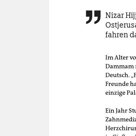
Nizar Hij

Ostjerus
fahren d
Im Alter v
Dammam nac
Deutsch. „F
Freunde ha
einzige Pal
Ein Jahr St
Zahnmediz
Herzchiru