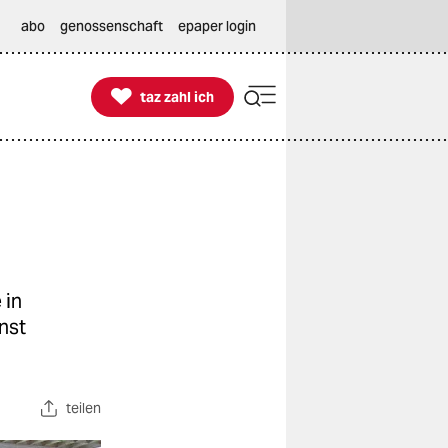
abo
genossenschaft
epaper login

taz zahl ich
taz zahl ich
 in
nst
teilen