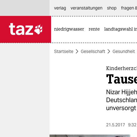
hautnavigation anspringen
hauptinhalt anspringen
footer anspringen
verlag
veranstaltungen
shop
fragen &
niedrigwasser
rente
landtagswahl i

taz zahl ich
taz zahl ich
Startseite
Gesellschaft
Gesundheit
themen
politik
Kinderherzc
Taus
öko
Nizar Hijje
gesellschaft
Deutschland
unversorgt 
kultur
sport
21.5.2017
9:32