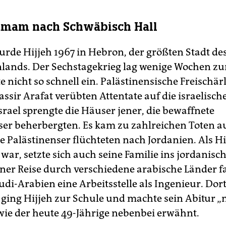
mam nach Schwäbisch Hall
rde Hijjeh 1967 in Hebron, der größten Stadt de
lands. Der Sechstagekrieg lag wenige Wochen zu
 nicht so schnell ein. Palästinensische Freischär
assir Arafat verübten Attentate auf die israelisch
srael sprengte die Häuser jener, die bewaffnete
ser beherbergten. Es kam zu zahlreichen Toten a
le Palästinenser flüchteten nach Jordanien. Als Hi
 war, setzte sich auch seine Familie ins jordani
iner Reise durch verschiedene arabische Länder f
udi-Arabien eine Arbeitsstelle als Ingenieur. Dort
ng Hijjeh zur Schule und machte sein Abitur „
 wie der heute 49-Jährige nebenbei erwähnt.