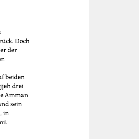
s
rück. Doch
ler der
en
uf beiden
jjeh drei
sche Amman
and sein
, in
mit