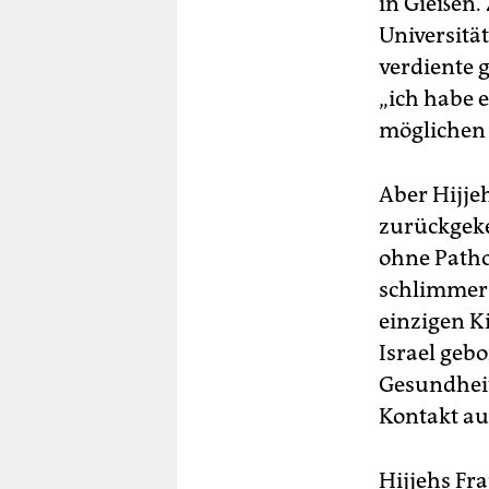
in Gießen. 
Universitä
verdiente g
„ich habe e
möglichen
Aber Hijje
zurückgekeh
ohne Patho
schlimmer.
einzigen K
Israel geb
Gesundhei
Kontakt au
Hijjehs Fra