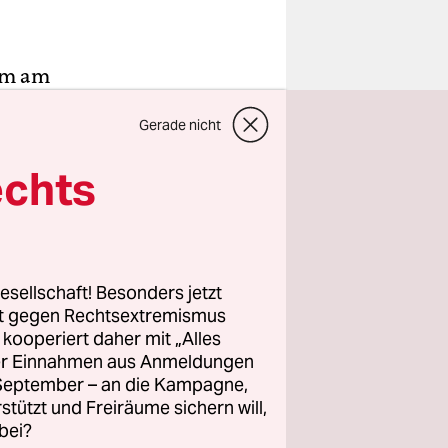
kam am
l zum
Gerade nicht
Jerusalem.
n
echts
einen Platz
 Das Futter
esellschaft! Besonders jetzt
es. Er
rt gegen Rechtsextremismus
z kooperiert daher mit „Alles
ller Einnahmen aus Anmeldungen
 des
. September – an die Kampagne,
“, sagt er,
rstützt und Freiräume sichern will,
rotest.“
bei?