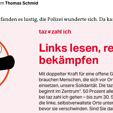
em
Thomas Schmid
 fanden es lustig, die Polizei wunderte sich. Da 
 viel befahrenen Straße ein Mann auf einem Ese
taz
zahl ich

hgeritten, dem Hügel oberhalb der Altstadt von 
kassed Hospital, dem größten palästinensische
Links lesen, r
, stieg er vom Esel, führte das Tier zu einem kl
bekämpfen
seinem Büro in der Chirurgie, wo es sei Heu fraß.
rzt selbst besorgt.
Mit doppelter Kraft für eine offene G
eh leitet die Kinderherzchirurgie des Krankenhaus
brauchen Menschen, die sich vor O
n weißen Arztkittel mit einem Aufnäher
einsetzen, unsere Solidarität. Die ta
beginnt im Zentrum“. 50 Prozent a
ätsklinikum Marburg“, darunter das grüne Hemd
bei taz zahl ich gehen – bis zum 30
„Den Esel habe ich bei einem alten Mann gemietet
die linke, selbstverwaltete Orte unte
n lang ritt ich jeden Tag zur Arbeit. Es war ein P
bevor sie verschwinden. Sind Sie da