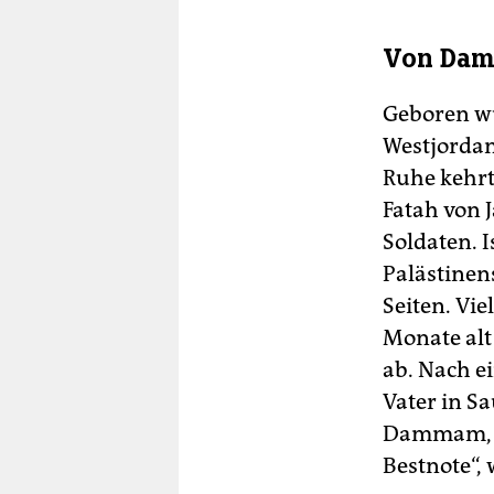
Von Dam
Geboren wu
Westjordan
Ruhe kehrte
Fatah von J
Soldaten. I
Palästinen
Seiten. Vie
Monate alt
ab. Nach e
Vater in Sa
Dammam, gi
Bestnote“,