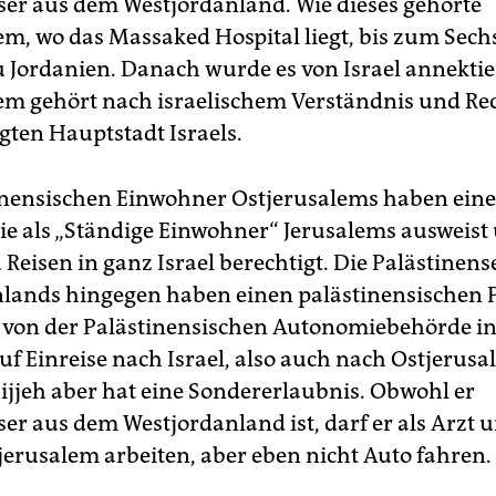
ser aus dem Westjordanland. Wie dieses gehörte
em, wo das Massaked Hospital liegt, bis zum Sech
u Jordanien. Danach wurde es von Israel annektie
em gehört nach israelischem Verständnis und Rec
gten Hauptstadt Israels.
inensischen Einwohner Ostjerusalems haben eine
 sie als „Ständige Einwohner“ Jerusalems ausweist
Reisen in ganz Israel berechtigt. Die Palästinens
lands hingegen haben einen palästinensischen P
t von der Palästinensischen Autonomiebehörde i
auf Einreise nach Israel, also auch nach Ostjerus
­Hijjeh aber hat eine Sondererlaubnis. Obwohl er
er aus dem Westjordanland ist, darf er als Arzt 
tjerusalem arbeiten, aber eben nicht Auto fahren.