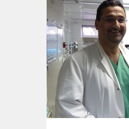
berlin
nord
wahrheit
verlag
verlag
veranstaltungen
shop
fragen & hilfe
unterstützen
abo
genossenschaft