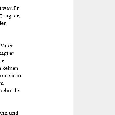
 war. Er
 sagt er,
len
 Vater
sagt er
er
n keinen
en sie in
em
ebehörde
Sohn und