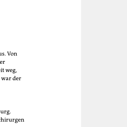
us. Von
er
it weg,
h war der
urg.
chirurgen