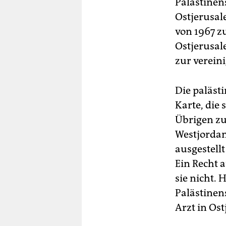
Palästinen
Ostjerusal
von 1967 z
Ostjerusal
zur vereini
Die paläst
Karte, die
Übrigen zu 
Westjordan
ausgestell
Ein Recht 
sie nicht. 
Palästinens
Arzt in Os