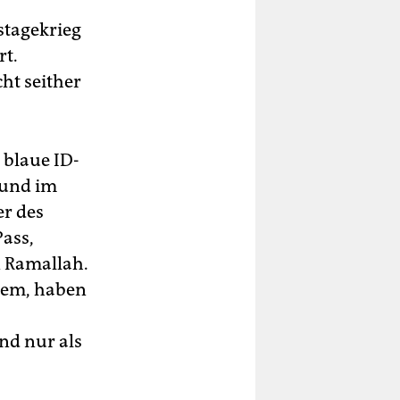
stagekrieg
rt.
ht seither
 blaue ID-
 und im
er des
ass,
n Ramallah.
alem, haben
und nur als