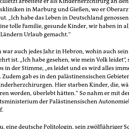
Zuletzt arbeitete er als Kinderherzchirurg an den
tskliniken in Marburg und Gießen, wo er Oberarzt
ut. „Ich habe das Leben in Deutschland genossen“,
ine tolle Familie, gesunde Kinder, wir haben in al
 Ländern Urlaub gemacht.“
h war auch jedes Jahr in Hebron, wohin auch sein
rt ist. „Ich habe gesehen, wie mein Volk leidet“, 
s in der Stimme, „es leidet und es wird alles imm
 Zudem gab es in den palästinensischen Gebiete
inderherzchirurgen. Hier starben Kinder, die, wär
oren worden, überlebt hätten.“ So nahm er mit d
tsministerium der Palästinensischen Autonomi
f.
u, eine deutsche Politologin, sein zwölfjähriger 