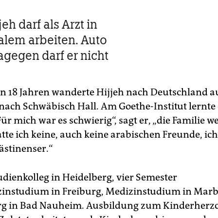
jeh darf als Arzt in
alem arbeiten. Auto
agegen darf er nicht
on 18 Jahren wanderte Hijjeh nach Deutschland a
h Schwäbisch Hall. Am Goethe-Institut lernte 
ür mich war es schwierig“, sagt er, „die Familie we
tte ich keine, auch keine arabischen Freunde, ic
ästinenser.“
udienkolleg in Heidelberg, vier Semester
instudium in Freiburg, Medizinstudium in Marb
rg in Bad Nauheim. Ausbildung zum Kinderherz