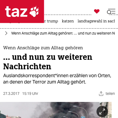

taz zahl ich
bergsteigen
usa unter trump
katzen
landtagswahl in sachs

taz zahl ich
an
Wenn Anschläge zum Alltag gehören: … und nun zu weiteren Na
taz zahl ich
themen
Wenn Anschläge zum Alltag gehören
… und nun zu weiteren
politik
Nachrichten
öko
Auslandskorrespondent*innen erzählen von Orten,
an denen der Terror zum Alltag gehört.
gesellschaft
27.3.2017
15:19 Uhr
teilen
kultur
sport