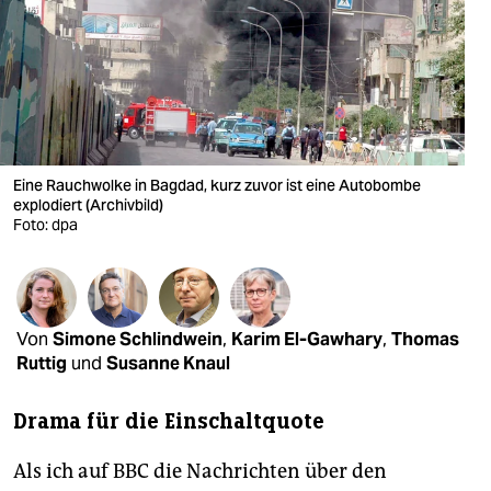
berlin
nord
wahrheit
verlag
Eine Rauchwolke in Bagdad, kurz zuvor ist eine Autobombe
verlag
explodiert (Archivbild)
Foto: dpa
veranstaltungen
shop
fragen & hilfe
Von
Simone Schlindwein
,
Karim El-Gawhary
,
Thomas
unterstützen
Ruttig
und
Susanne Knaul
abo
Drama für die Einschaltquote
genossenschaft
Als ich auf BBC die Nachrichten über den