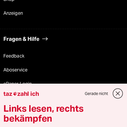
Anzeigen
Fragen & Hilfe
Feedback
Aboservice
ePaper Login
taz
zahl ich
Gerade nicht

Downloads für Abonnierende
Links lesen, rechts
bekämpfen
© 2026 taz Verlags und Vertriebs GmbH