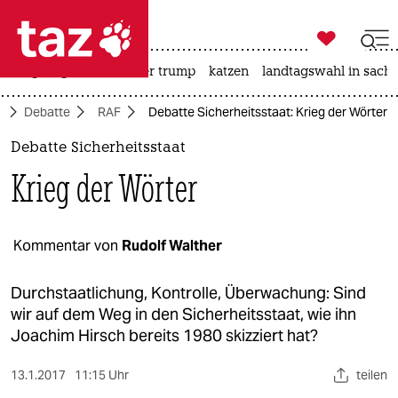

taz zahl ich
bergsteigen
usa unter trump
katzen
landtagswahl in sachs

taz zahl ich
t
Debatte
RAF
Debatte Sicherheitsstaat: Krieg der Wörter
taz zahl ich
Debatte Sicherheitsstaat
themen
Krieg der Wörter
politik
öko
Kommentar von
Rudolf Walther
gesellschaft
Durchstaatlichung, Kontrolle, Überwachung: Sind
wir auf dem Weg in den Sicherheitsstaat, wie ihn
kultur
Joachim Hirsch bereits 1980 skizziert hat?
sport
13.1.2017
11:15 Uhr
teilen