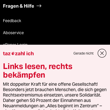
Fragen & Hilfe
Feedback
Aboservice
ePaper Login
taz
zahl ich
Gerade nicht

Downloads für Abonnierende
Links lesen, rechts
bekämpfen
© 2026 taz Verlags und Vertriebs GmbH
Alle Rechte vorbehalten. Bei rechtlichen Fragen oder für Genehmigungen
Mit doppelter Kraft für eine offene Gesellschaft!
wenden Sie sich bitte an
lizenzen@taz.de
Besonders jetzt brauchen Menschen, die sich gegen
Rechtsextremismus einsetzen, unsere Solidarität.
Daher gehen 50 Prozent der Einnahmen aus
Feedback
Redaktionsstatut
Kommune-Richtlinien
KI-
Neuanmeldungen an „Alles beginnt im Zentrum“ –