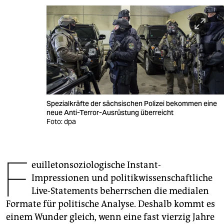
berlin
nord
wahrheit
verlag
verlag
Spezialkräfte der sächsischen Polizei bekommen eine
veranstaltungen
neue Anti-Terror-Ausrüstung überreicht
Foto: dpa
shop
fragen & hilfe
F
euilletonsoziologische Instant-
unterstützen
Impressionen und politikwissenschaftliche
abo
Live-Statements beherrschen die medialen
Formate für politische Analyse. Deshalb kommt es
genossenschaft
einem Wunder gleich, wenn eine fast vierzig Jahre