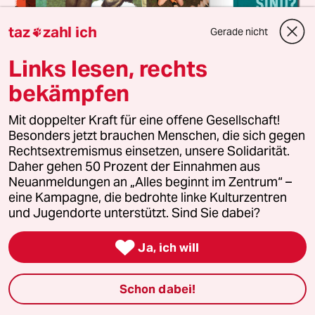
taz
zahl ich
Gerade nicht

Links lesen, rechts
bekämpfen
taz FUTURZWEI im Abo entdecken
Mit doppelter Kraft für eine offene Gesellschaft!
Endlich mal ein Magazin für Zukunft
Besonders jetzt brauchen Menschen, die sich gegen
Rechtsextremismus einsetzen, unsere Solidarität.
taz FUTURZWEI ist unser Magazin für eine bessere
Daher gehen 50 Prozent der Einnahmen aus
Zukunft. Das Abo bietet jährlich vier Ausgaben für
Neuanmeldungen an „Alles beginnt im Zentrum“ –
nur 38 Euro. Zudem erhalten Sie eine Ausgabe von
eine Kampagne, die bedrohte linke Kulturzentren
Luisa Neubauers neuestem Buch „Was wäre, wenn
und Jugendorte unterstützt. Sind Sie dabei?
wir mutig sind?“ (solange Vorrat reicht).

Ja, ich will
Jedes Quartal neu in Ihrem Briefkasten
Nur 38 Euro im Jahr
Schon dabei!
Als Prämie Luisa Neubauers „Was wäre, wenn wir
mutig sind?“