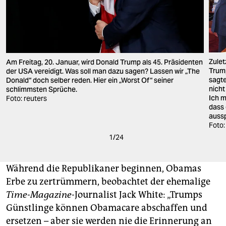
Zulet
Am Freitag, 20. Januar, wird Donald Trump als 45. Präsidenten
Trump
der USA vereidigt. Was soll man dazu sagen? Lassen wir „The
sagte
Donald“ doch selber reden. Hier ein „Worst Of“ seiner
nicht
schlimmsten Sprüche.
Ich m
Foto: reuters
dass 
aussp
Foto:
1
/
24
Während die Republikaner beginnen, Obamas
Erbe zu zertrümmern, beobachtet der ehemalige
Time-Magazine-
Journalist Jack White: „Trumps
Günstlinge können Obamacare abschaffen und
ersetzen – aber sie werden nie die Erinnerung an