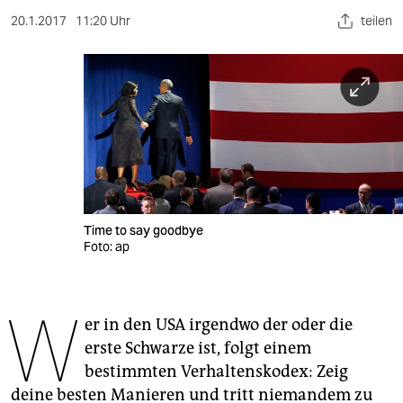
berlin
20.1.2017
11:20 Uhr
teilen
nord
wahrheit
verlag
verlag
veranstaltungen
shop
Time to say goodbye
Foto: ap
fragen & hilfe
unterstützen
W
er in den USA irgendwo der oder die
abo
erste Schwarze ist, folgt einem
bestimmten Verhaltenskodex: Zeig
genossenschaft
deine besten Manieren und tritt niemandem zu