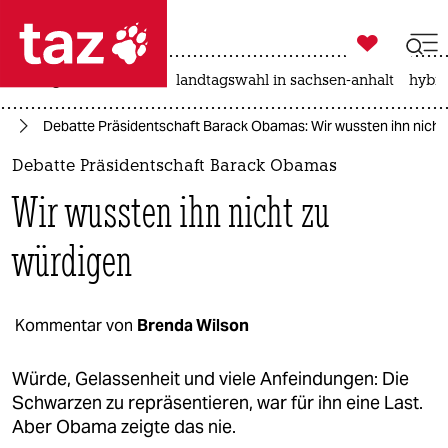

taz zahl ich
niedrigwasser
rente
landtagswahl in sachsen-anhalt
hybri

taz zahl ich
mp
Debatte Präsidentschaft Barack Obamas: Wir wussten ihn nicht
taz zahl ich
Debatte Präsidentschaft Barack Obamas
themen
Wir wussten ihn nicht zu
politik
würdigen
öko
gesellschaft
Kommentar von
Brenda Wilson
kultur
Würde, Gelassenheit und viele Anfeindungen: Die
Schwarzen zu repräsentieren, war für ihn eine Last.
sport
Aber Obama zeigte das nie.