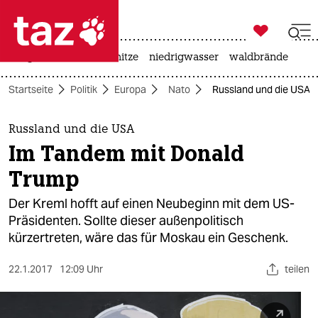

taz zahl ich
krieg in der ukraine
hitze
niedrigwasser
waldbrände

taz zahl ich
Startseite
Politik
Europa
Nato
Russland und die USA:
taz zahl ich
themen
Russland und die USA
Im Tandem mit Donald
politik
Trump
öko
Der Kreml hofft auf einen Neubeginn mit dem US-
Präsidenten. Sollte dieser außenpolitisch
gesellschaft
kürzertreten, wäre das für Moskau ein Geschenk.
kultur
22.1.2017
12:09 Uhr
teilen
sport