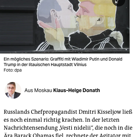
berlin
nord
wahrheit
verlag
verlag
Ein mögliches Szenario: Graffiti mit Wladimir Putin und Donald
Trump in der litauischen Hauptstadt Vilnius
veranstaltungen
Foto: dpa
shop
fragen & hilfe
Aus Moskau
Klaus-Helge Donath
unterstützen
Russlands Chefpropagandist Dmitri Kisseljow ließ
abo
es noch einmal richtig krachen. In der letzten
genossenschaft
Nachrichtensendung „Vesti nidelii“, die noch in die
Ära Barack Obamas fiel, rechnete der Agitator mit