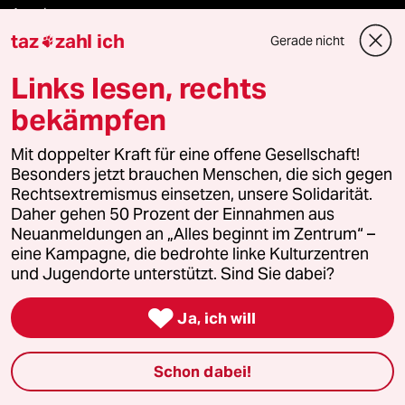
Anzeigen
taz
zahl ich
Gerade nicht

Links lesen, rechts
Fragen & Hilfe
bekämpfen
Feedback
Mit doppelter Kraft für eine offene Gesellschaft!
Besonders jetzt brauchen Menschen, die sich gegen
Rechtsextremismus einsetzen, unsere Solidarität.
Aboservice
Daher gehen 50 Prozent der Einnahmen aus
Neuanmeldungen an „Alles beginnt im Zentrum“ –
ePaper Login
eine Kampagne, die bedrohte linke Kulturzentren
und Jugendorte unterstützt. Sind Sie dabei?
Downloads für Abonnierende

Ja, ich will
© 2026 taz Verlags und Vertriebs GmbH
Schon dabei!
Alle Rechte vorbehalten. Bei rechtlichen Fragen oder für Genehmigungen
wenden Sie sich bitte an
lizenzen@taz.de