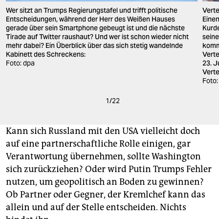
Wer sitzt an Trumps Regierungstafel und trifft politische
Verte
Entscheidungen, während der Herr des Weißen Hauses
Eine
gerade über sein Smartphone gebeugt ist und die nächste
Kurde
Tirade auf Twitter raushaut? Und wer ist schon wieder nicht
seine
mehr dabei? Ein Überblick über das sich stetig wandelnde
komm
Kabinett des Schreckens:
Verte
Foto: dpa
23. J
Verte
Foto:
1
/
22
Kann sich Russland mit den USA vielleicht doch
auf eine partnerschaftliche Rolle einigen, gar
Verantwortung übernehmen, sollte Washington
sich zurückziehen? Oder wird Putin Trumps Fehler
nutzen, um geopolitisch an Boden zu gewinnen?
Ob Partner oder Gegner, der Kremlchef kann das
allein und auf der Stelle entscheiden. Nichts