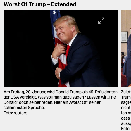
Worst Of Trump – Extended
Zulet
Am Freitag, 20. Januar, wird Donald Trump als 45. Präsidenten
Trump
der USA vereidigt. Was soll man dazu sagen? Lassen wir „The
sagte
Donald“ doch selber reden. Hier ein „Worst Of“ seiner
nicht
schlimmsten Sprüche.
Ich m
Foto: reuters
dass 
aussp
Foto: