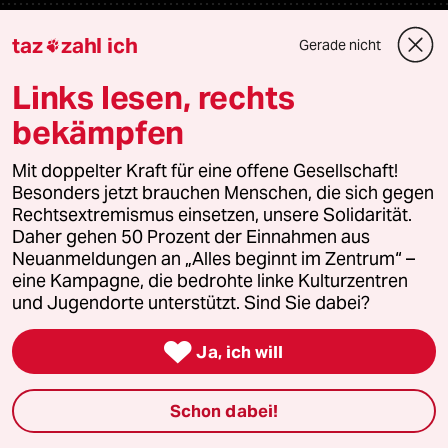
Podcast
taz
zahl ich
Gerade nicht

Links lesen, rechts
bundestalk
bekämpfen
fernverbindung
Mit doppelter Kraft für eine offene Gesellschaft!
Besonders jetzt brauchen Menschen, die sich gegen
klima update°
Rechtsextremismus einsetzen, unsere Solidarität.
Daher gehen 50 Prozent der Einnahmen aus
Mauerecho
Neuanmeldungen an „Alles beginnt im Zentrum“ –
eine Kampagne, die bedrohte linke Kulturzentren
Freie Rede
und Jugendorte unterstützt. Sind Sie dabei?
reingehen

Ja, ich will
Schon dabei!
Newsletter