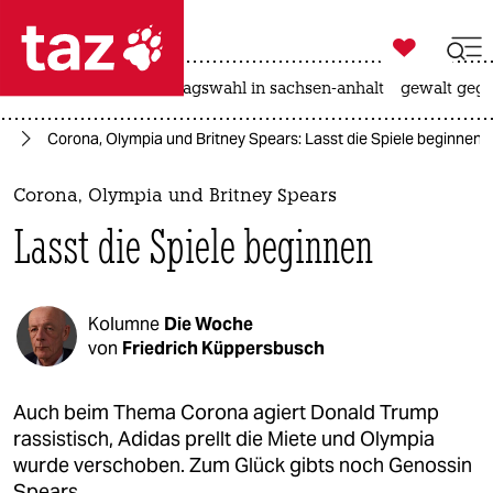

taz zahl ich
nahost-konflikt
landtagswahl in sachsen-anhalt
gewalt gege

taz zahl ich
us
Corona, Olympia und Britney Spears: Lasst die Spiele beginnen
taz zahl ich
themen
Corona, Olympia und Britney Spears
Lasst die Spiele beginnen
politik
öko
Kolumne
Die Woche
gesellschaft
von
Friedrich Küppersbusch
kultur
Auch beim Thema Corona agiert Donald Trump
rassistisch, Adidas prellt die Miete und Olympia
sport
wurde verschoben. Zum Glück gibts noch Genossin
Spears.