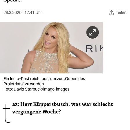
berlin
nord
29.3.2020
17:41 Uhr
teilen
wahrheit
verlag
verlag
veranstaltungen
shop
Ein Insta-Post reicht aus, um zur „Queen des
Proletriats“ zu werden
fragen & hilfe
Foto: David Starbuck/imago-images
unterstützen
t
az: Herr Küppersbusch, was war schlecht
abo
vergangene Woche?
genossenschaft