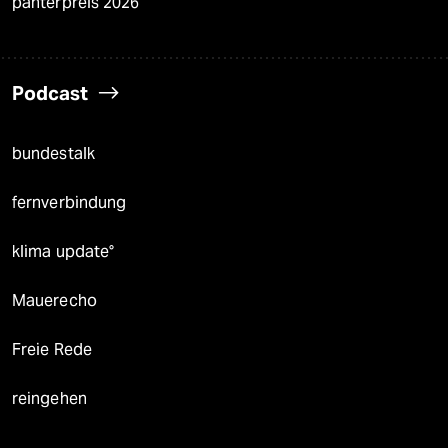
panterpreis 2026
Podcast
bundestalk
fernverbindung
klima update°
Mauerecho
Freie Rede
reingehen