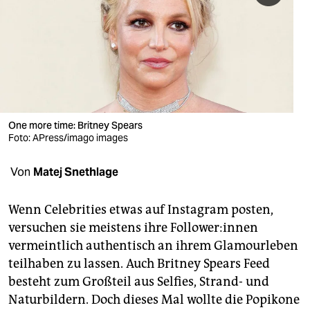
berlin
nord
wahrheit
verlag
verlag
One more time: Britney Spears
Foto: APress/imago images
veranstaltungen
Von
Matej Snethlage
shop
fragen & hilfe
Wenn Celebrities etwas auf Instagram posten,
versuchen sie meistens ihre Follower:innen
unterstützen
vermeintlich authentisch an ihrem Glamourleben
abo
teilhaben zu lassen. Auch Britney Spears Feed
besteht zum Großteil aus Selfies, Strand- und
genossenschaft
Naturbildern. Doch dieses Mal wollte die Popikone