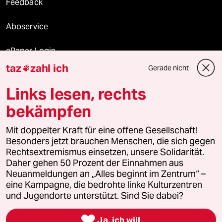
Feedback
Aboservice
ePaper Login
taz
zahl ich
Gerade nicht

Downloads für Abonnierende
Links lesen, rechts
bekämpfen
© 2026 taz Verlags und Vertriebs GmbH
Alle Rechte vorbehalten. Bei rechtlichen Fragen oder für Genehmigungen
Mit doppelter Kraft für eine offene Gesellschaft!
wenden Sie sich bitte an
lizenzen@taz.de
Besonders jetzt brauchen Menschen, die sich gegen
Rechtsextremismus einsetzen, unsere Solidarität.
Daher gehen 50 Prozent der Einnahmen aus
Feedback
Redaktionsstatut
Kommune-Richtlinien
KI-
Neuanmeldungen an „Alles beginnt im Zentrum“ –
eine Kampagne, die bedrohte linke Kulturzentren
Leitlinie
Informant
Datenschutz
Impressum
AGB
und Jugendorte unterstützt. Sind Sie dabei?
Seitenwende
Einwilligungen widerrufen (Ads)

Ja, ich will