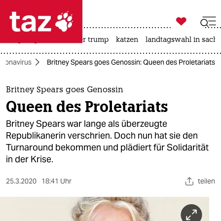

taz zahl ich
bergsteigen
usa unter trump
katzen
landtagswahl in sachs

taz zahl ich
oronavirus
Britney Spears goes Genossin: Queen des Proletariats
taz zahl ich
themen
Britney Spears goes Genossin
Queen des Proletariats
politik
Britney Spears war lange als überzeugte
öko
Republikanerin verschrien. Doch nun hat sie den
Turnaround bekommen und plädiert für Solidarität
gesellschaft
in der Krise.
kultur
25.3.2020
18:41 Uhr
teilen
sport