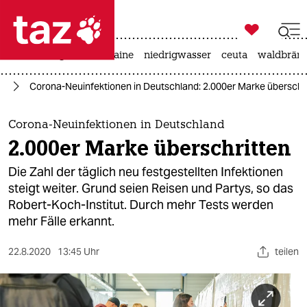

taz zahl ich
hitze
krieg in der ukraine
niedrigwasser
ceuta
waldbrän

taz zahl ich
us
Corona-Neuinfektionen in Deutschland: 2.000er Marke überschr
taz zahl ich
themen
Corona-Neuinfektionen in Deutschland
2.000er Marke überschritten
politik
Die Zahl der täglich neu festgestellten Infektionen
öko
steigt weiter. Grund seien Reisen und Partys, so das
Robert-Koch-Institut. Durch mehr Tests werden
gesellschaft
mehr Fälle erkannt.
kultur
22.8.2020
13:45 Uhr
teilen
sport