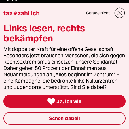
taz
zahl ich
Gerade nicht
Öko

Links lesen, rechts
Gesellschaft
bekämpfen
Kultur
Mit doppelter Kraft für eine offene Gesellschaft!
Besonders jetzt brauchen Menschen, die sich gegen
Sport
Rechtsextremismus einsetzen, unsere Solidarität.
Daher gehen 50 Prozent der Einnahmen aus
Berlin
Neuanmeldungen an „Alles beginnt im Zentrum“ –
eine Kampagne, die bedrohte linke Kulturzentren
Nord
und Jugendorte unterstützt. Sind Sie dabei?
Wahrheit

Ja, ich will
Schon dabei!
Themen