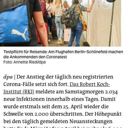
berlin
nord
wahrheit
verlag
verlag
Testpflicht für Reisende: Am Flughafen Berlin-Schönefeld machen
die Ankommenden den Coronatest
veranstaltungen
Foto: Annette Riedl/dpa
shop
dpa
| Der Anstieg der täglich neu registrierten
fragen & hilfe
Corona-Fälle setzt sich fort.
Das Robert Koch-
Institut (RKI)
meldete am Samstagmorgen 2.034
unterstützen
neue Infektionen innerhalb eines Tages. Damit
wurde erstmals seit dem 25. April wieder die
abo
Schwelle von 2.000 überschritten. Der Höhepunkt
genossenschaft
bei den täglich gemeldeten Neuansteckungen