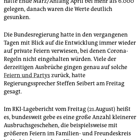
hatte Ende März/Anfang April bei mehr als 6.000
epaper login
gelegen, danach waren die Werte deutlich
gesunken.
Die Bundesregierung hatte in den vergangenen
Tagen mit Blick auf die Entwicklung immer wieder
auf private Feiern verwiesen, bei denen Corona-
Regeln nicht eingehalten würden. Viele der
derzeitigen Ausbrüche gingen genau auf solche
Feiern und Partys
zurück, hatte
Regierungssprecher Steffen Seibert am Freitag
gesagt.
Im RKI-Lagebericht vom Freitag (21.August) heißt
es, bundesweit gebe es eine große Anzahl kleinerer
Ausbruchsgeschehen, die beispielsweise mit
größeren Feiern im Familien- und Freundeskreis