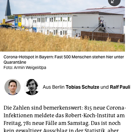
berlin
nord
wahrheit
verlag
verlag
Corona-Hotspot in Bayern: Fast 500 Menschen stehen hier unter
Quarantäne
veranstaltungen
Foto: Armin Weigel/dpa
shop
fragen & hilfe
Aus Berlin
Tobias Schulze
und
Ralf Pauli
unterstützen
Die Zahlen sind bemerkenswert: 815 neue Corona-
abo
Infektionen meldete das Robert-Koch-Institut am
genossenschaft
Freitag, 781 neue Fälle am Samstag. Das ist noch
kein gewaltiger Ausschlag in der Statistik, aber