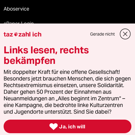
Aboservice
ePaper Login
taz
zahl ich
Gerade nicht

Downloads für Abonnierende
Links lesen, rechts
bekämpfen
© 2026 taz Verlags und Vertriebs GmbH
Mit doppelter Kraft für eine offene Gesellschaft!
Alle Rechte vorbehalten. Bei rechtlichen Fragen oder für Genehmigungen
wenden Sie sich bitte an
lizenzen@taz.de
Besonders jetzt brauchen Menschen, die sich gegen
Rechtsextremismus einsetzen, unsere Solidarität.
Daher gehen 50 Prozent der Einnahmen aus
Feedback
Redaktionsstatut
Kommune-Richtlinien
KI-
Neuanmeldungen an „Alles beginnt im Zentrum“ –
eine Kampagne, die bedrohte linke Kulturzentren
Leitlinie
Informant
Datenschutz
Impressum
AGB
und Jugendorte unterstützt. Sind Sie dabei?
Seitenwende
Einwilligungen widerrufen (Ads)

Ja, ich will