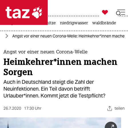

taz zahl ich
krieg in der ukraine
hitze
niedrigwasser
waldbrände

taz zahl ich
us
Angst vor einer neuen Corona-Welle: Heimkehrer*innen machen
taz zahl ich
themen
Angst vor einer neuen Corona-Welle
Heimkehrer*innen machen
politik
Sorgen
öko
Auch in Deutschland steigt die Zahl der
Neuinfektionen. Ein Teil davon betrifft
gesellschaft
Urlauber*innen. Kommt jetzt die Testpflicht?
kultur
26.7.2020
17:30 Uhr
teilen
sport