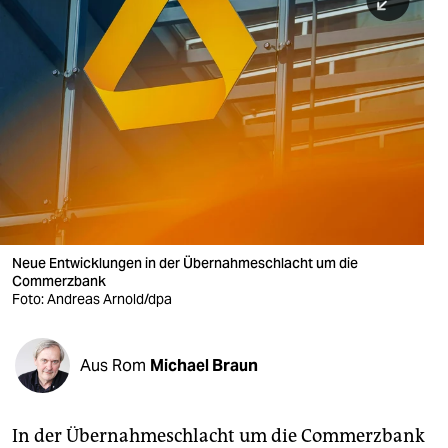
berlin
nord
wahrheit
verlag
verlag
veranstaltungen
shop
Neue Entwicklungen in der Übernahmeschlacht um die
Commerzbank
fragen & hilfe
Foto: Andreas Arnold/dpa
unterstützen
Aus Rom
Michael Braun
abo
genossenschaft
In der Übernahmeschlacht um die Commerzbank