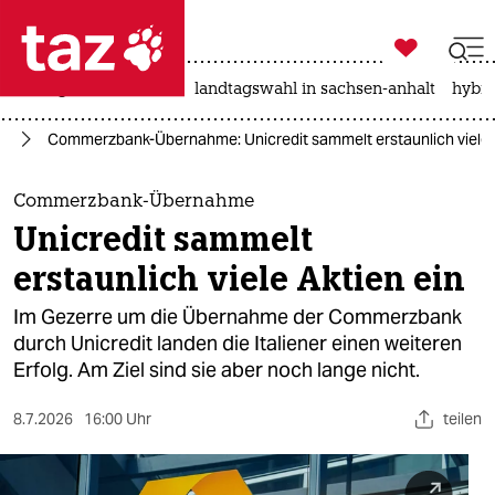

taz zahl ich
niedrigwasser
rente
landtagswahl in sachsen-anhalt
hybri

taz zahl ich
ie
Commerzbank-Übernahme: Unicredit sammelt erstaunlich viele A
taz zahl ich
themen
Commerzbank-Übernahme
Unicredit sammelt
politik
erstaunlich viele Aktien ein
öko
Im Gezerre um die Übernahme der Commerzbank
durch Unicredit landen die Italiener einen weiteren
gesellschaft
Erfolg. Am Ziel sind sie aber noch lange nicht.
kultur
8.7.2026
16:00 Uhr
teilen
sport