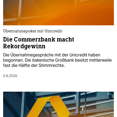
berlin
nord
wahrheit
Übernahmepoker mit Unicredit
verlag
Die Commerzbank macht
Rekordgewinn
verlag
Die Übernahmegespräche mit der Unicredit haben
veranstaltungen
begonnen. Die italienische Großbank besitzt mittlerweile
fast die Hälfte der Stimmrechte.
shop
6.8.2026
fragen & hilfe
unterstützen
abo
genossenschaft