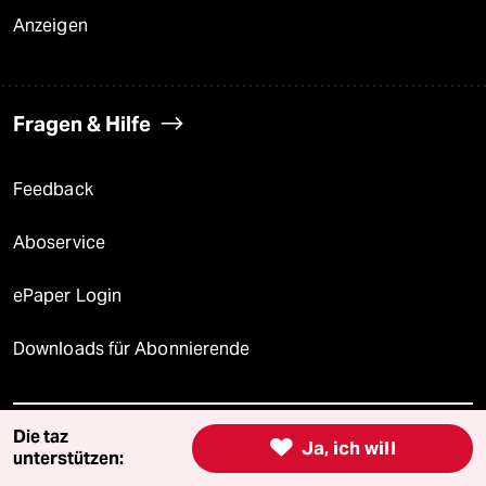
Anzeigen
Fragen & Hilfe
Feedback
Aboservice
ePaper Login
Downloads für Abonnierende
Die taz

Ja, ich will
© 2026 taz Verlags und Vertriebs GmbH
unterstützen:
Alle Rechte vorbehalten. Bei rechtlichen Fragen oder für Genehmigungen
wenden Sie sich bitte an
lizenzen@taz.de