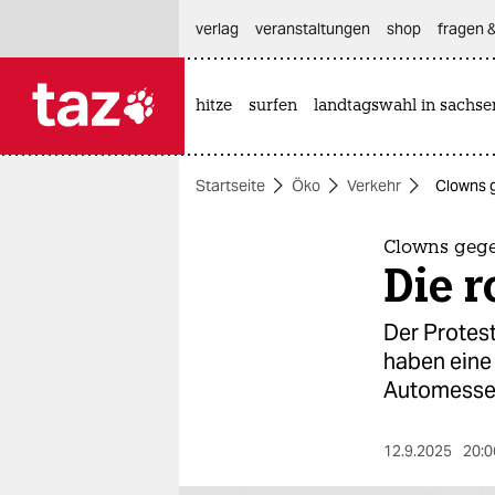
hautnavigation anspringen
hauptinhalt anspringen
footer anspringen
verlag
veranstaltungen
shop
fragen &
hitze
surfen
landtagswahl in sachse

taz zahl ich
taz zahl ich
Startseite
Öko
Verkehr
Clowns g
themen
politik
Clowns gege
Die r
öko
Der Protest
gesellschaft
haben eine
Automesse
kultur
sport
12.9.2025
20:0