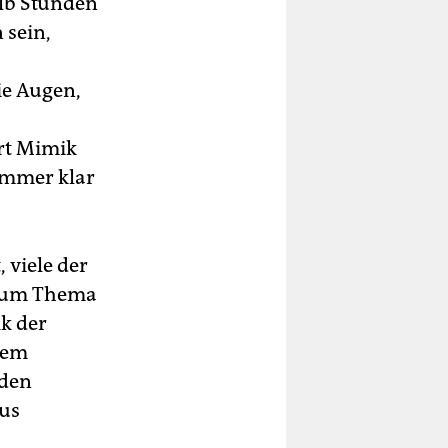
alb Stunden
 sein,
ie Augen,
ert Mimik
 immer klar
 viele der
 zum Thema
ik der
nem
 den
us