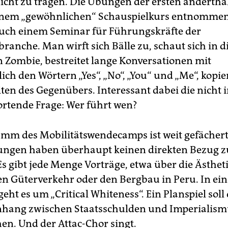
icht zu tragen. Die Übungen der ersten anderth
inem „gewöhnlichen“ Schauspielkurs entnommen
uch einem Seminar für Führungskräfte der
ranche. Man wirft sich Bälle zu, schaut sich in d
 Zombie, bestreitet lange Konversationen mit
ich den Wörtern „Yes“, „No“, „You“ und „Me“, kopi
ten des Gegenübers. Interessant dabei die nicht
rtende Frage: Wer führt wen?
mm des Mobilitätswendecamps ist weit gefächert,
tungen haben überhaupt keinen direkten Bezug
Es gibt jede Menge Vorträge, etwa über die Ästhet
en Güterverkehr oder den Bergbau in Peru. In ei
ht es um „Critical Whiteness“. Ein Planspiel soll
ang zwischen Staatsschulden und Imperialism
hen. Und der Attac-Chor singt.