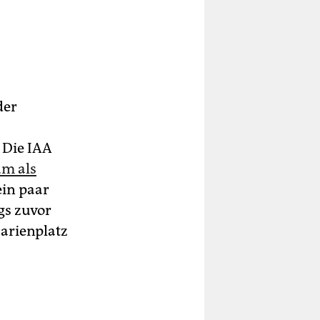
der
 Die IAA
um als
ein paar
gs zuvor
arienplatz