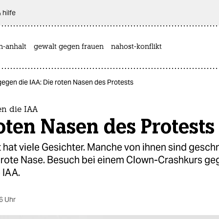
 hilfe
n-anhalt
gewalt gegen frauen
nahost-konflikt
egen die IAA: Die roten Nasen des Protests
n die IAA
oten Nasen des Protests
 hat viele Gesichter. Manche von ihnen sind gesch
 rote Nase. Besuch bei einem Clown-Crashkurs ge
 IAA.
6 Uhr