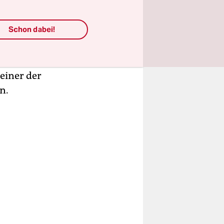
Schon dabei!
liegt noch
rch den
schen.
 einer der
n.