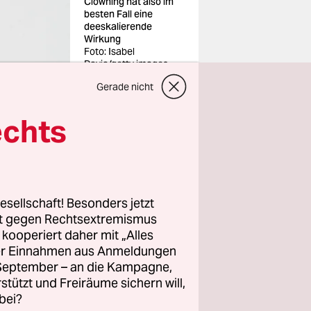
Clowning hat also im
besten Fall eine
deeskalierende
Wirkung
Foto: Isabel
Pavia/getty images
Gerade nicht
echts
nst. Aber
gehört
esellschaft! Besonders jetzt
t auch das
rt gegen Rechtsextremismus
gehende
z kooperiert daher mit „Alles
ller Einnahmen aus Anmeldungen
 der
. September – an die Kampagne,
hult wird.
rstützt und Freiräume sichern will,
bei?