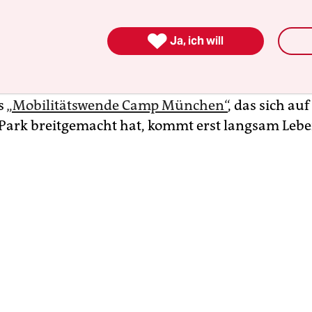
m.

Ja, ich will
ldpark, eine Grünanlage im Norden Schwabings, 
hlafen da. Vereinzelt ziehen Polizisten im Duo du
 Joggerinnen und ein paar Hunde mit ihren Men
s
„Mobilitätswende Camp München“
, das sich auf
Park breitgemacht hat, kommt erst langsam Lebe