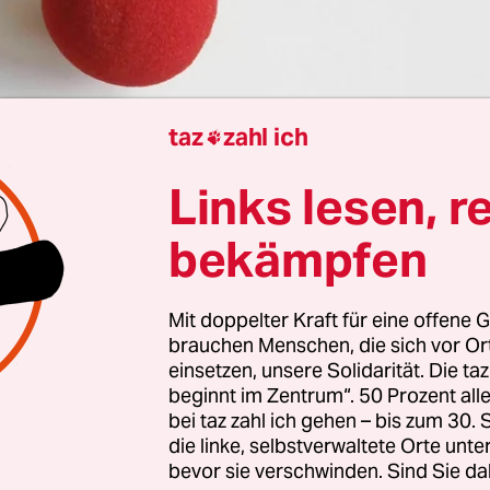
taz
zahl ich

 München
Dominik Baur
Links lesen, r
bekämpfen
 umzustülpen, das ist dann schon die höhere Ku
 wir werden noch darauf zu sprechen kommen – 
Mit doppelter Kraft für eine offene G
dazu, wenn man Clown werden will. Und so gehör
brauchen Menschen, die sich vor O
ülpen in den Lehrplan des Crashkurses für an
einsetzen, unsere Solidarität. Die ta
beginnt im Zentrum“. 50 Prozent a
diesem Donnerstagvormittag. Es ist freilich nicht
bei taz zahl ich gehen – bis zum 30
wuchs, der hier im Münchener Luitpoldpark gesc
die linke, selbstverwaltete Orte unte
kshop geht es um Rebel Clowning, Clowning als
bevor sie verschwinden. Sind Sie da