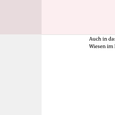
Protestfor
Der Luitpo
eher versc
Park, auch
Auch in da
Wiesen im 