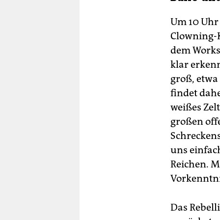
Um 10 Uhr 
Clowning-K
dem Worksh
klar erkenn
groß, etw
findet dahe
weißes Zelt
großen offe
Schreckens
uns einfac
Reichen. M
Vorkenntni
Das Rebell