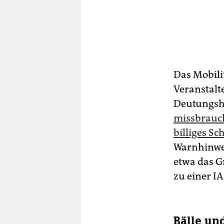
Das Mobili
Veranstalt
Deutungsho
missbrauch
billiges Sc
Warnhinwei
etwa das G
zu einer I
Bälle un