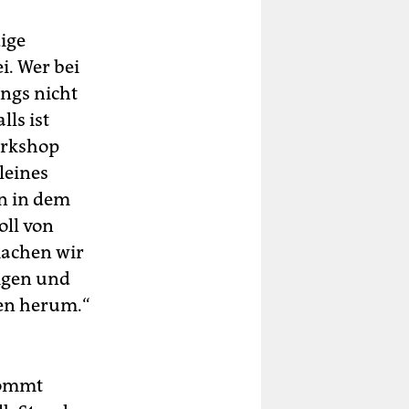
ige
i. Wer bei
angs nicht
ls ist
orkshop
leines
rn in dem
oll von
machen wir
igen und
sen herum.“
kommt