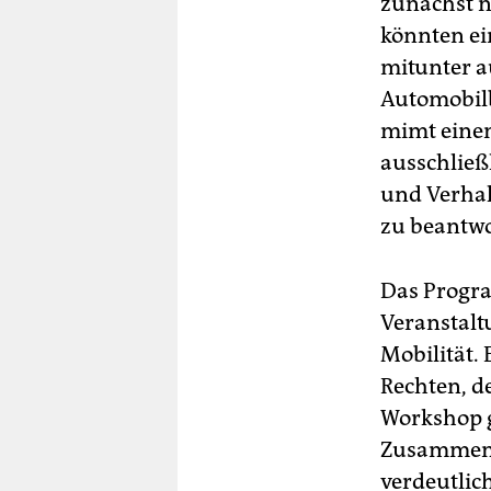
zunächst n
könnten e
mitunter a
Automobilb
mimt einen
ausschließl
und Verhal
zu beantwo
Das Progra
Veranstal
Mobilität. 
Rechten, d
Workshop ge
Zusammenh
verdeutlic