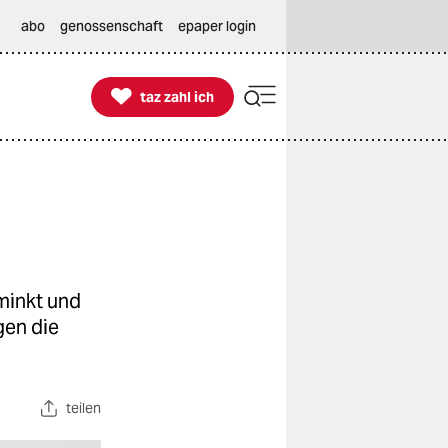
abo
genossenschaft
epaper login

taz zahl ich
taz zahl ich
minkt und
gen die
teilen