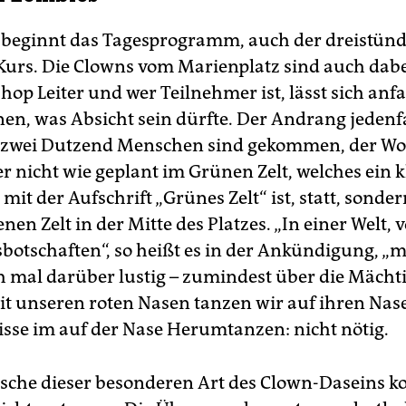
beginnt das Tagesprogramm, auch der dreistünd
urs. Die Clowns vom Marienplatz sind auch dabe
op Leiter und wer Teilnehmer ist, lässt sich anf
en, was Absicht sein dürfte. Der Andrang jedenfal
a zwei Dutzend Menschen sind gekommen, der W
r nicht wie geplant im Grünen Zelt, welches ein k
 mit der Aufschrift „Grünes Zelt“ ist, statt, sonde
nen Zelt in der Mitte des Platzes. „In einer Welt, v
botschaften“, so heißt es in der Ankündigung, „
h mal darüber lustig – zumindest über die Mächt
it unseren roten Nasen tanzen wir auf ihren Na
sse im auf der Nase Herumtanzen: nicht nötig.
ische dieser besonderen Art des Clown-Daseins 