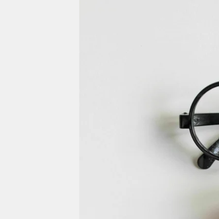
berlin
nord
wahrheit
verlag
verlag
veranstaltungen
shop
fragen & hilfe
unterstützen
abo
genossenschaft