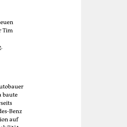
neuen
r Tim
e
.
Autobauer
a baute
seits
des-Benz
ion auf