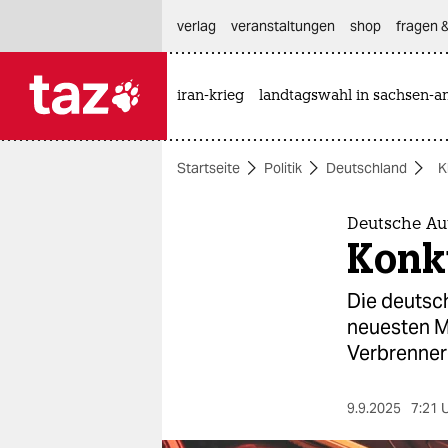
hautnavigation anspringen
hauptinhalt anspringen
footer anspringen
verlag
veranstaltungen
shop
fragen &
iran-krieg
landtagswahl in sachsen-an

taz zahl ich
taz zahl ich
Startseite
Politik
Deutschland
K
themen
politik
Deutsche Au
Konk
öko
Die deutsch
gesellschaft
neuesten M
Verbrenner
kultur
sport
9.9.2025
7:21 