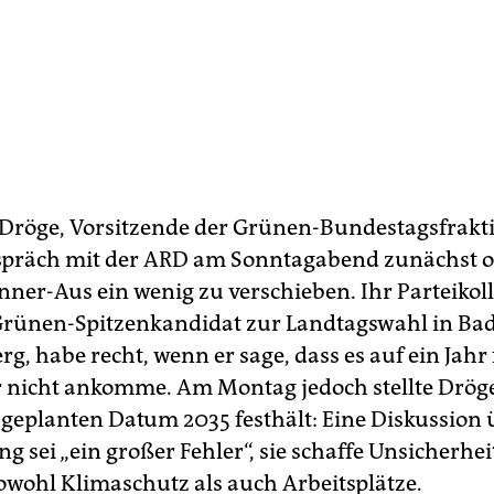
Dröge, Vorsitzende der Grünen-Bundestagsfrakti
spräch mit der ARD am Sonntagabend zunächst of
nner-Aus ein wenig zu verschieben. Ihr Parteiko
rünen-Spitzenkandidat zur Landtagswahl in Ba
g, habe recht, wenn er sage, dass es auf ein Jahr
r nicht ankomme. Am Montag jedoch stellte Dröge
 geplanten Datum 2035 festhält: Eine Diskussion 
 sei „ein großer Fehler“, sie schaffe Unsicherhe
owohl Klimaschutz als auch Arbeitsplätze.