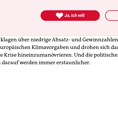
en aus anderen Staaten willkommen und lobt sic
nale Kooperation.

Ja, ich will
t die ausländische Konkurrenz der deutschen
rie auf dem Weltmarkt mächtig Druck. Die hiesi
klagen über niedrige Absatz- und Gewinnzahlen
europäischen Klimavorgaben und drohen sich d
die Krise hineinzumanövrieren. Und die politisch
 darauf werden immer erstaunlicher.