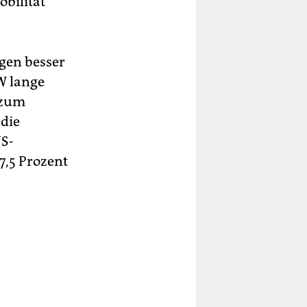
bilität
gen besser
W lange
 zum
die
US-
7,5 Prozent