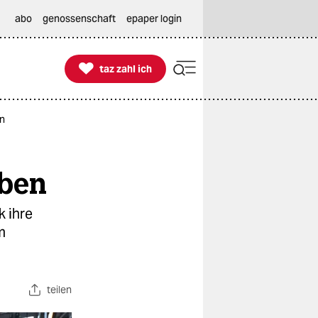
abo
genossenschaft
epaper login

taz zahl ich
taz zahl ich
en
aben
k ihre
m
teilen