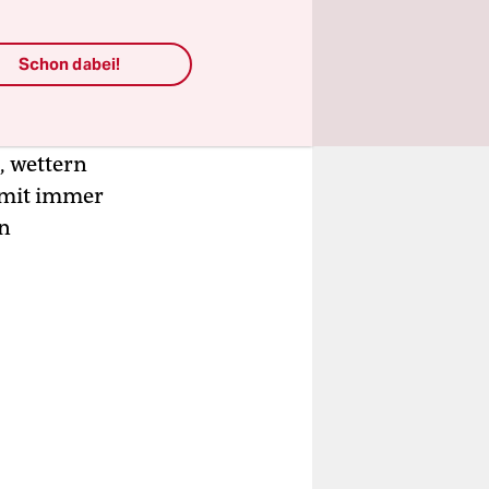
h für die
Schon dabei!
gen
, wettern
amit immer
en