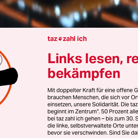
taz
zahl ich

Berlin
Nanja Boenisch
Links lesen, r
bekämpfen
anche steht in den Startlöchern für die IAA in M
ößte Automobilausstellung. Hier feiern sich die 
Mit doppelter Kraft für eine offene G
raditionell selbst, zelebrieren mit einer Prise
brauchen Menschen, die sich vor O
tionalismus den deutschen Erfindergeist und d
einsetzen, unsere Solidarität. Die ta
beginnt im Zentrum“. 50 Prozent a
Marken auf dem Weltmarkt, das ihnen lange zuve
bei taz zahl ich gehen – bis zum 30
schert hat. Der Verband der Automobilindustrie
die linke, selbstverwaltete Orte unte
etung der deutschen Hersteller und Ausrichter d
bevor sie verschwinden. Sind Sie da