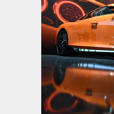
berlin
nord
wahrheit
verlag
verlag
veranstaltungen
shop
fragen & hilfe
unterstützen
abo
genossenschaft