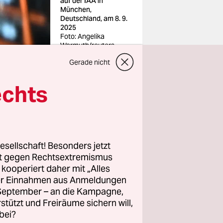
auf der IAA in
München,
Deutschland, am 8. 9.
2025
Foto: Angelika
Warmuth/reuters
Gerade nicht
echts
ünchen,
deutschen
esellschaft! Besonders jetzt
rt gegen Rechtsextremismus
as Ansehen
z kooperiert daher mit „Alles
ller Einnahmen aus Anmeldungen
rlässig
. September – an die Kampagne,
 (VDA),
rstützt und Freiräume sichern will,
er IAA,
bei?