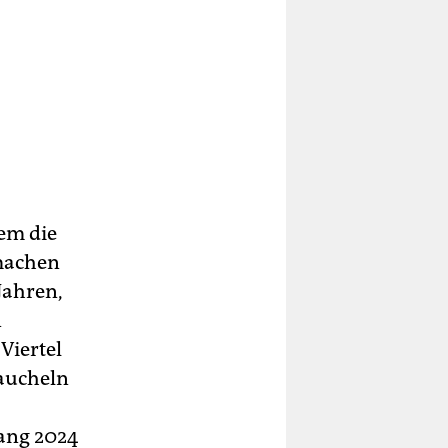
em die
 machen
Jahren,
n
Viertel
raucheln
fang 2024