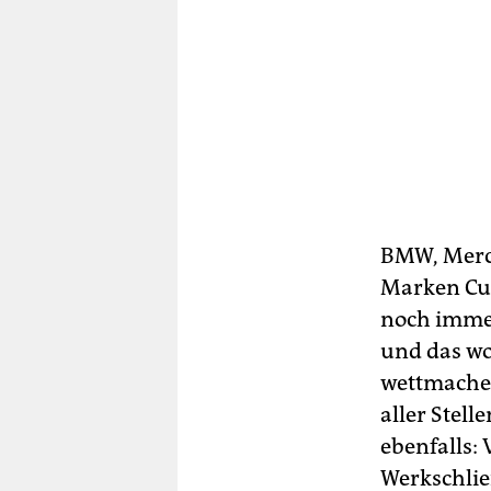
BMW, Merc
Marken Cup
noch immer
und das w
wettmachen.
aller Stel
ebenfalls:
Werkschlie