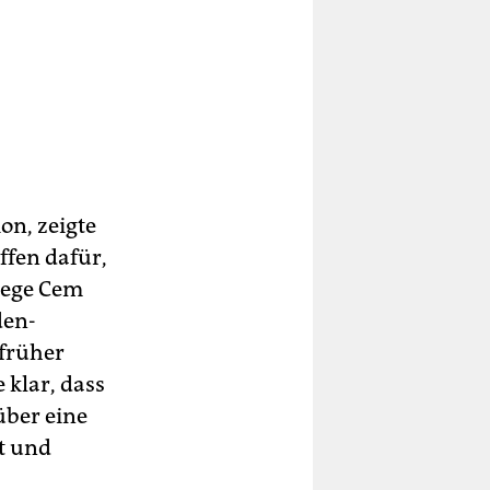
on, zeigte
fen dafür,
llege Cem
den-
 früher
 klar, dass
über eine
it und