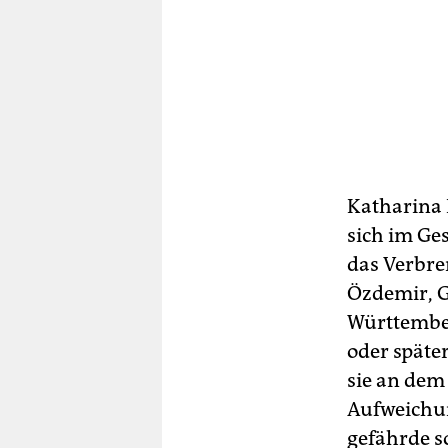
Katharina 
sich im Ge
das Verbre
Özdemir, G
Württember
oder späte
sie an dem
Aufweichung
gefährde s