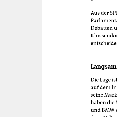
Aus der SP
Parlamenta
Debatten ü
Klüssendor
entscheide
Langsam
Die Lage i
auf dem In
seine Mark
haben die
und BMW so