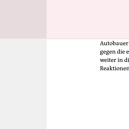
heißt Mark
internatio
Dabei mach
Autoindust
Autobauer 
gegen die 
weiter in 
Reaktionen