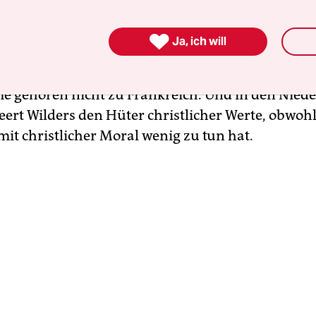
chtigung und Vielfalt.

Ja, ich will
ich berufen sich Marine Le Pen und Éric Zemmou
ristliche Erbe
“ – eine Formel, die nichts anderes
me gehören nicht zu Frankreich. Und in den Nied
ert Wilders den Hüter christlicher Werte, obwohl
mit christlicher Moral wenig zu tun hat.