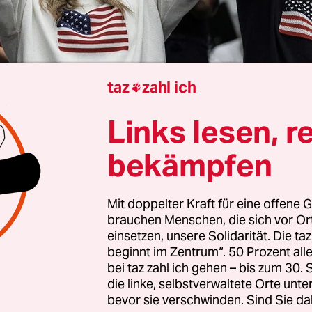
taz
zahl ich

Links lesen, r
stmeyer
bekämpfen
án spricht gern vom „christlichen Europa“ – und 
Ungarn
, das Migranten draußen hält und die libe
Mit doppelter Kraft für eine offene G
brauchen Menschen, die sich vor O
 gleich mit. Symbolkräftig ließ er die Krone von
einsetzen, unsere Solidarität. Die ta
en, der als erster König von Ungarn die heidnisc
beginnt im Zentrum“. 50 Prozent a
hristianisierte, aus dem Nationalmuseum ins P
bei taz zahl ich gehen – bis zum 30
n.
Giorgia Meloni beschwört
in Rom „Gott, Famili
die linke, selbstverwaltete Orte unte
bevor sie verschwinden. Sind Sie da
 – eine Dreifaltigkeit gegen Feminismus,