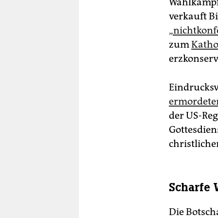
Wahlkämpfe
verkauft B
„nichtkonf
zum
Katho
erzkonserv
Eindrucksv
ermordeten
der US-Reg
Gottesdien
christliche
Scharfe 
Die Botscha