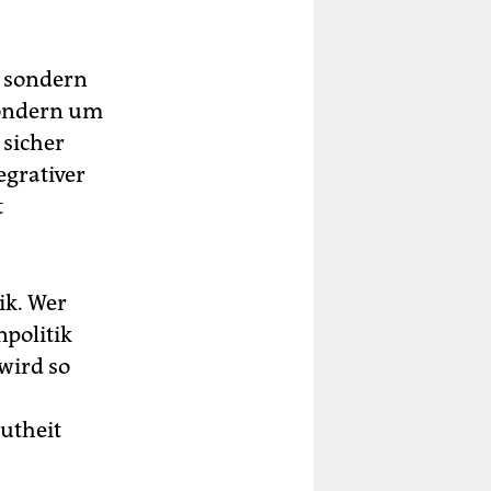
, sondern
sondern um
 sicher
egrativer
t
ik. Wer
npolitik
 wird so
utheit