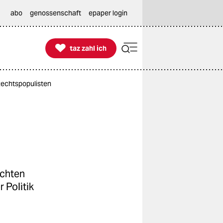
abo
genossenschaft
epaper login

taz zahl ich
taz zahl ich
 Rechtspopulisten
echten
 Politik