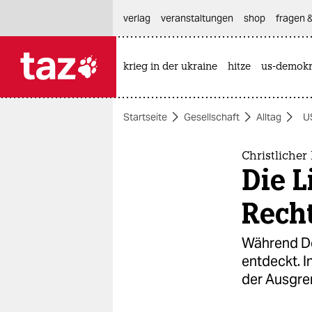
hautnavigation anspringen
hauptinhalt anspringen
footer anspringen
verlag
veranstaltungen
shop
fragen &
krieg in der ukraine
hitze
us-demokr

taz zahl ich
taz zahl ich
Startseite
Gesellschaft
Alltag
U
themen
politik
Christlicher
Die L
öko
Rech
gesellschaft
Während De
kultur
entdeckt. I
der Ausgre
sport