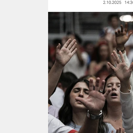
berlin
2.10.2025
14:3
nord
wahrheit
verlag
verlag
veranstaltungen
shop
fragen & hilfe
unterstützen
abo
genossenschaft