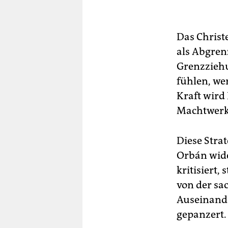
Das Christ
als Abgren
Grenzziehu
fühlen, wer
Kraft wird 
Machtwerkz
Diese Strat
Orbán wide
kritisiert,
von der sa
Auseinande
gepanzert.