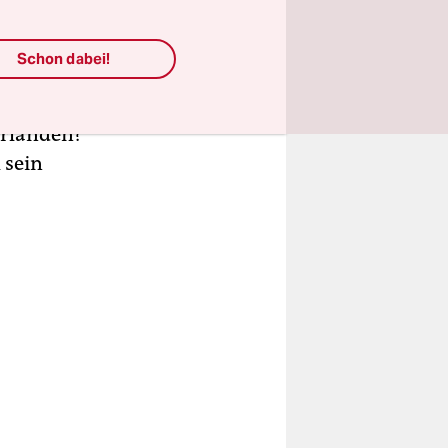
Schon dabei!
r auf das
 bedeutet
erlanden?
 sein