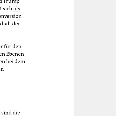
ld Trump
t sich
als
Konversion
khalt der
r für den
ten Ebenen
en bei dem
en
 sind die