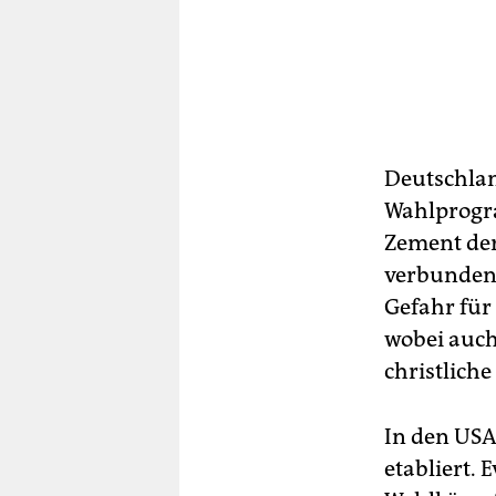
Deutschlan
Wahlprogra
Zement der
verbunden“
Gefahr für
wobei auch
christlich
In den USA 
etabliert.