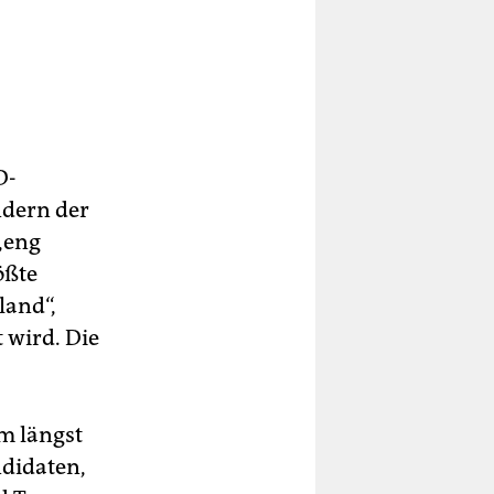
D-
ndern der
„eng
ößte
land“,
 wird. Die
um längst
ndidaten,