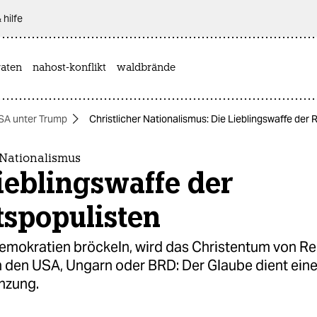
 hilfe
aten
nahost-konflikt
waldbrände
SA unter Trump
Christlicher Nationalismus: Die Lieblingswaffe der
 Nationalismus
ieblingswaffe der
tspopulisten
mokratien bröckeln, wird das Christentum von R
n den USA, Ungarn oder BRD: Der Glaube dient einer
nzung.