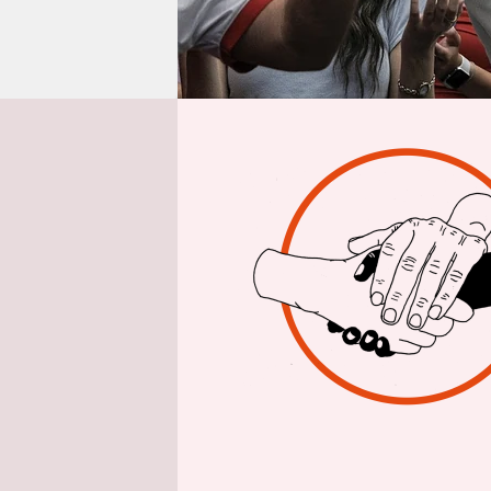
epaper login
Von
Ralf Ne
Viktor Orb
damit
ein 
Demokratie
dem Heilig
Magyaren c
überführe
Vaterland“