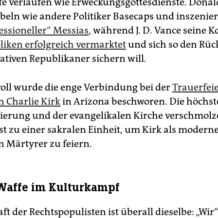
 verlaufen wie Erweckungs­gottesdienste. Dona
ibeln wie andere Politiker Basecaps und inszenier
essioneller“ Messias
, während J. D. Vance seine 
liken erfolgreich vermarktet
und sich so den Rüc
ativen Republikaner sichern will.
oll wurde die enge Verbindung bei der
Trauerfeie
 ­Charlie Kirk
in Arizona beschworen. Die höchs
ierung und der evangelikalen Kirche verschmolz
st zu einer sakralen Einheit, um Kirk als modern
n Märtyrer zu feiern.
Waffe im Kulturkampf
ft der Rechts­populisten ist überall dieselbe: „Wir“