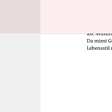
Gleichbere
In Frankre
„
jüdisch-ch
als: Musli
Da mimt Ge
Lebensstil 