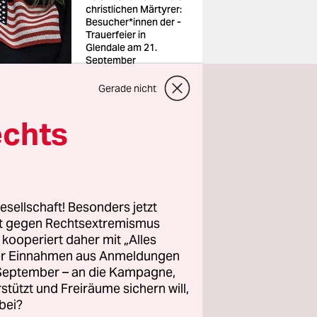
christlichen Märtyrer:
Be­su­che­r*in­nen der ­
Trauerfeier in
Glendale am 21.
September
Foto: Adriana
Zehbrauskas/NYT/Re
Gerade nicht
dux/laif
echts
meint
rale
esellschaft! Besonders jetzt
rt gegen Rechtsextremismus
 Stephanus
z kooperiert daher mit „Alles
hen
ller Einnahmen aus Anmeldungen
arlament
. September – an die Kampagne,
e und
rstützt und Freiräume sichern will,
bei?