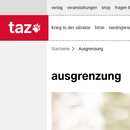
hautnavigation anspringen
hauptinhalt anspringen
footer anspringen
verlag
veranstaltungen
shop
fragen &
krieg in der ukraine
hitze
niedrigwa

taz zahl ich
taz zahl ich
Startseite
Ausgrenzung
themen
politik
ausgrenzung
öko
gesellschaft
kultur
sport