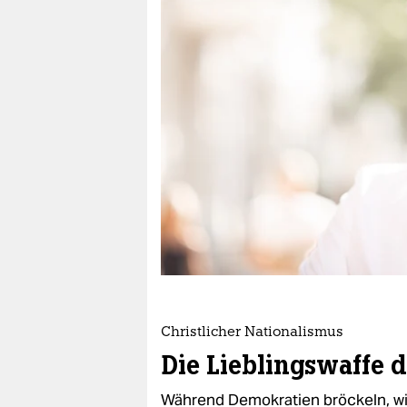
berlin
nord
wahrheit
verlag
verlag
veranstaltungen
shop
fragen & hilfe
unterstützen
Christlicher Nationalismus
abo
Die Lieblingswaffe 
genossenschaft
Während Demokratien bröckeln, w