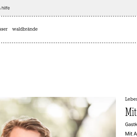
 hilfe
sser
waldbrände
Lebe
Mit
Gast
Mit 