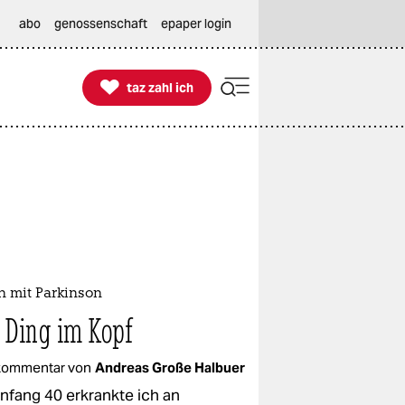
abo
genossenschaft
epaper login

taz zahl ich
taz zahl ich
n mit Parkinson
 Ding im Kopf
kommentar von
Andreas Große Halbuer
Anfang 40 erkrankte ich an