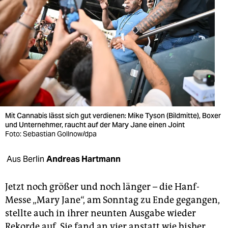
berlin
nord
wahrheit
verlag
verlag
veranstaltungen
Mit Cannabis lässt sich gut verdienen: Mike Tyson (Bildmitte), Boxer
und Unternehmer, raucht auf der Mary Jane einen Joint
shop
Foto: Sebastian Gollnow/dpa
fragen & hilfe
Aus Berlin
Andreas Hartmann
unterstützen
Jetzt noch größer und noch länger – die Hanf-
abo
Messe „Mary Jane“, am Sonntag zu Ende gegangen,
genossenschaft
stellte auch in ihrer neunten Ausgabe wieder
Rekorde auf. Sie fand an vier anstatt wie bisher