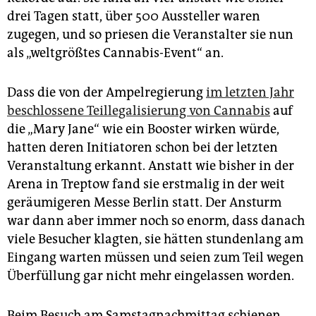
epaper login
drei Tagen statt, über 500 Aussteller waren
zugegen, und so priesen die Veranstalter sie nun
als „weltgrößtes Cannabis-Event“ an.
Dass die von der Ampelregierung
im letzten Jahr
beschlossene Teillegalisierung von Cannabis
auf
die „Mary Jane“ wie ein Booster wirken würde,
hatten deren Initiatoren schon bei der letzten
Veranstaltung erkannt. Anstatt wie bisher in der
Arena in Treptow fand sie erstmalig in der weit
geräumigeren Messe Berlin statt. Der Ansturm
war dann aber immer noch so enorm, dass danach
viele Besucher klagten, sie hätten stundenlang am
Eingang warten müssen und seien zum Teil wegen
Überfüllung gar nicht mehr eingelassen worden.
Beim Besuch am Samstagnachmittag schienen