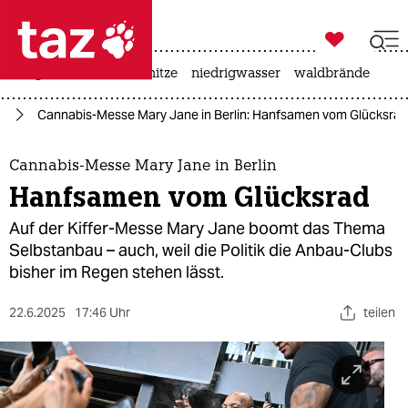

taz zahl ich
krieg in der ukraine
hitze
niedrigwasser
waldbrände

taz zahl ich
in
Cannabis-Messe Mary Jane in Berlin: Hanfsamen vom Glücksrad
taz zahl ich
themen
Cannabis-Messe Mary Jane in Berlin
Hanfsamen vom Glücksrad
politik
Auf der Kiffer-Messe Mary Jane boomt das Thema
öko
Selbstanbau – auch, weil die Politik die Anbau-Clubs
bisher im Regen stehen lässt.
gesellschaft
22.6.2025
17:46 Uhr
teilen
kultur
sport