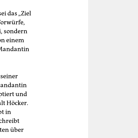
i das „Ziel
Vorwürfe,
i, sondern
von einem
r Mandantin
 seiner
Mandantin
ptiert und
lt Höcker.
t in
chreibt
iten über