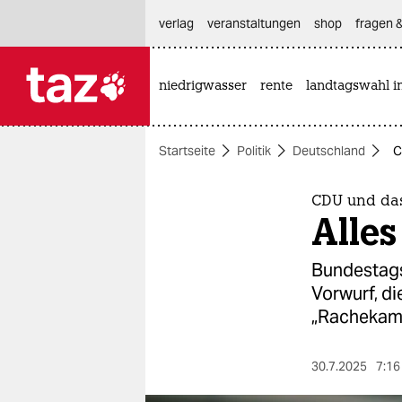
hautnavigation anspringen
hauptinhalt anspringen
footer anspringen
verlag
veranstaltungen
shop
fragen &
niedrigwasser
rente
landtagswahl i

taz zahl ich
taz zahl ich
Startseite
Politik
Deutschland
C
themen
politik
CDU und da
Alles
öko
Bundestags
gesellschaft
Vorwurf, di
„Rachekam
kultur
sport
30.7.2025
7:16