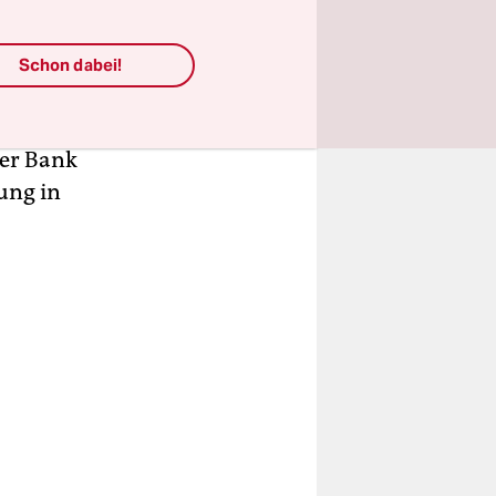
 gebeten,
rachte
Schon dabei!
chwarzen
 der Ex-
der Bank
ung in