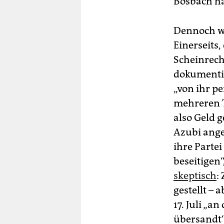
Bosbach ha
Dennoch wi
Einerseits,
Scheinrech
dokumentie
„von ihr p
mehreren T
also Geld g
Azubi ange
ihre Parte
beseitigen“
skeptisch
:
gestellt –
17. Juli „
übersandt“