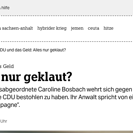
 hilfe
n sachsen-anhalt
hybrider krieg
jemen
ceuta
hitze
DU und das Geld: Alles nur geklaut?
s Geld
 nur geklaut?
abgeordnete Caroline Bosbach wehrt sich gegen
e CDU bestohlen zu haben. Ihr Anwalt spricht von e
pagne“.
 Uhr