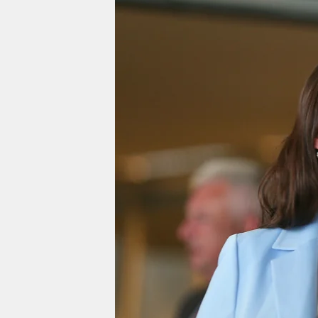
berlin
nord
wahrheit
verlag
verlag
veranstaltungen
shop
fragen & hilfe
unterstützen
abo
genossenschaft