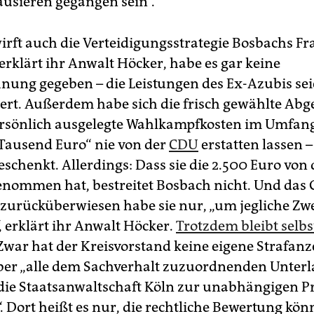
usieren gegangen sein“.
rft auch die Verteidigungsstrategie Bosbachs Fr
 erklärt ihr Anwalt Höcker, habe es gar keine
nung gegeben – die Leistungen des Ex-Azubis sei
rt. Außerdem habe sich die frisch gewählte Abg
ersönlich ausgelegte Wahlkampfkosten im Umfan
ausend Euro“ nie von der
CDU
erstatten lassen –
eschenkt. Allerdings: Dass sie die 2.500 Euro von
nommen hat, bestreitet Bosbach nicht. Und das 
i zurücküberwiesen habe sie nur, „um jegliche Zwe
, erklärt ihr Anwalt Höcker.
Trotzdem bleibt selbs
 Zwar hat der Kreisvorstand keine eigene Strafanz
 aber „alle dem Sachverhalt zuzuordnenden Unter
an die Staatsanwaltschaft Köln zur unabhängigen 
. Dort heißt es nur, die rechtliche Bewertung kön