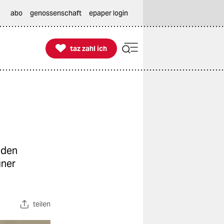
abo
genossenschaft
epaper login

taz zahl ich
taz zahl ich
 den
iner
teilen