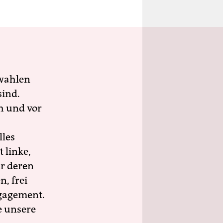
wahlen
sind.
h und vor
lles
 linke,
ür deren
n, frei
ngagement.
e unsere