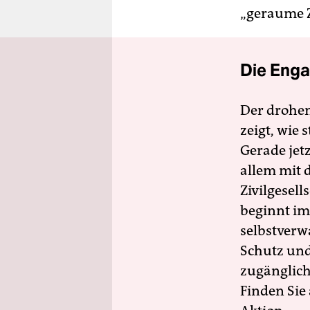
„geraume Z
Die Enga
Der drohe
zeigt, wie
Gerade jet
allem mit d
Zivilgesell
beginnt im
selbstverw
Schutz und 
zugänglich
Finden Sie