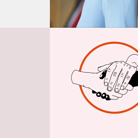
epaper login
Von
Andrea
Sie ist die
geltenden 
Nachnachfo
worden – u
Die Abgeor
habe in die
Genau das 
Kreisverban