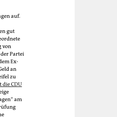
agen auf.
en gut
eordnete
g von
 der Partei
 dem Ex-
Geld an
ifel zu
t die CDU
eige
lagen“ am
Prüfung
ne