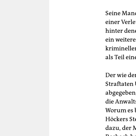
Seine Mand
einer Verl
hinter dene
ein weiter
kriminelle
als Teil e
Der wie de
Straftaten
abgegeben,
die Anwalt
Worum es b
Höckers St
dazu, der 