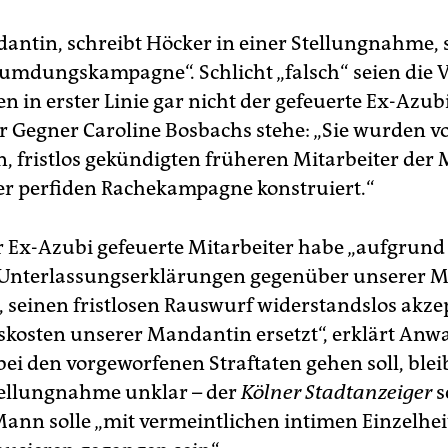
antin, schreibt Höcker in einer Stellungnahme, se
eumdungskampagne“. Schlicht „falsch“ seien die 
n in erster Linie gar nicht der gefeuerte Ex-Azub
er Gegner Caroline Bosbachs stehe: „Sie wurden 
n, fristlos gekündigten früheren Mitarbeiter de
iner perfiden Rachekampagne konstruiert.“
r Ex-Azubi gefeuerte Mitarbeiter habe „aufgrund
 Unterlassungserklärungen gegenüber unserer 
 seinen fristlosen Rauswurf widerstandslos akze
skosten unserer Mandantin ersetzt“, erklärt Anwa
ei den vorgeworfenen Straftaten gehen soll, bleib
ellungnahme unklar – der
Kölner Stadtanzeiger
s
Mann solle „mit vermeintlichen intimen Einzelhe