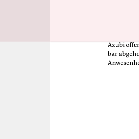
Bosbach ha
der Partei
Social-Med
Rheinisch-
Azubi offe
bar abgeho
Anwesenhei