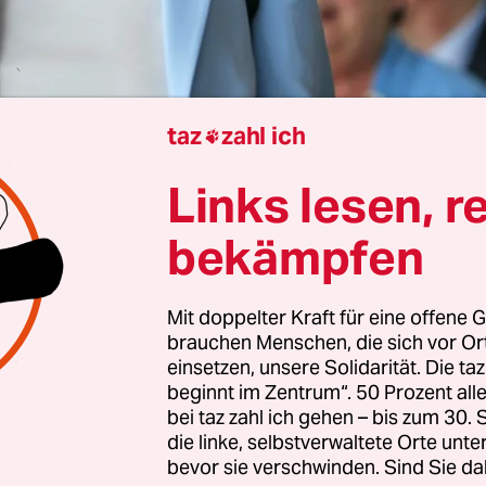
taz
zahl ich

s Wyputta
Links lesen, r
 Tochter des selbst für
CDU-Verhältnisse
als rechts
bekämpfen
Partei-Urgesteins Wolfgang Bosbach. Im Februar is
lgerin ihres Vaters frisch in den Bundestag gew
Mit doppelter Kraft für eine offene G
nd sieht sich heute als Opfer einer „Schmutzkam
brauchen Menschen, die sich vor O
dnete Caroline Bosbach wehrt sich gegen Vorwürf
einsetzen, unsere Solidarität. Die ta
 Parteikasse ihrer Christ­de­mo­kra­t:in­nen gegriffe
beginnt im Zentrum“. 50 Prozent a
bei taz zahl ich gehen – bis zum 30
die linke, selbstverwaltete Orte unte
wirft ein mittlerweile gefeuerter Auszubildender
bevor sie verschwinden. Sind Sie da
ds der 35-Jährigen in einer Selbstanzeige vor. C