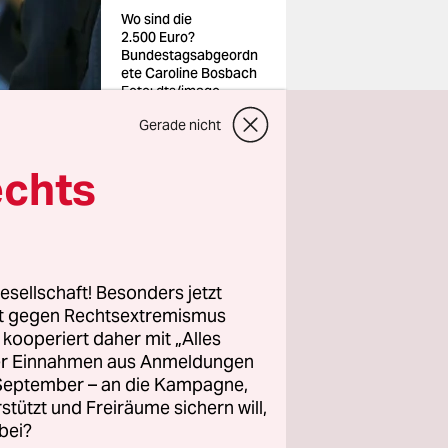
Wo sind die
2.500 Euro?
Bundestagsabgeordn
ete Caroline Bosbach
Foto: dts/imago
Gerade nicht
echts
konservativ
t sie als
ählt
esellschaft! Besonders jetzt
pagne“:
rt gegen Rechtsextremismus
e, sie
z kooperiert daher mit „Alles
n.
ller Einnahmen aus Anmeldungen
. September – an die Kampagne,
rstützt und Freiräume sichern will,
 ihres CDU-
bei?
aroline