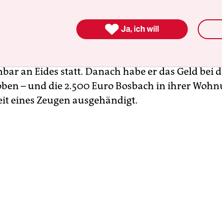
be ihn in der heißen Wahlkampfphase im Januar

 eine Scheinrechnung über 2.500 Euro für nie erb
Ja, ich will
ia-Leistungen zu präsentieren. Die CDU im tiefs
Bergischen Kreis habe prompt gezahlt, versichert
nbar an Eides statt. Danach habe er das Geld bei 
ben – und die 2.500 Euro Bosbach in ihrer Wohn
t eines Zeugen ausgehändigt.