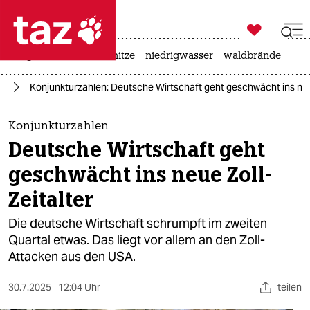

taz zahl ich
krieg in der ukraine
hitze
niedrigwasser
waldbrände

taz zahl ich
ie
Konjunkturzahlen: Deutsche Wirtschaft geht geschwächt ins neue
taz zahl ich
themen
Konjunkturzahlen
Deutsche Wirtschaft geht
politik
geschwächt ins neue Zoll-
öko
Zeitalter
gesellschaft
Die deutsche Wirtschaft schrumpft im zweiten
Quartal etwas. Das liegt vor allem an den Zoll-
kultur
Attacken aus den USA.
sport
30.7.2025
12:04 Uhr
teilen