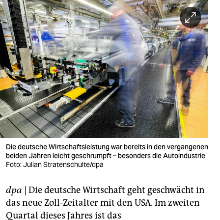
berlin
nord
wahrheit
verlag
verlag
veranstaltungen
shop
fragen & hilfe
Die deutsche Wirtschaftsleistung war bereits in den vergangenen
beiden Jahren leicht geschrumpft – besonders die Autoindustrie
unterstützen
Foto: Julian Stratenschulte/dpa
abo
dpa
| Die deutsche Wirtschaft geht geschwächt in
das neue Zoll-Zeitalter mit den USA. Im zweiten
genossenschaft
Quartal dieses Jahres ist das