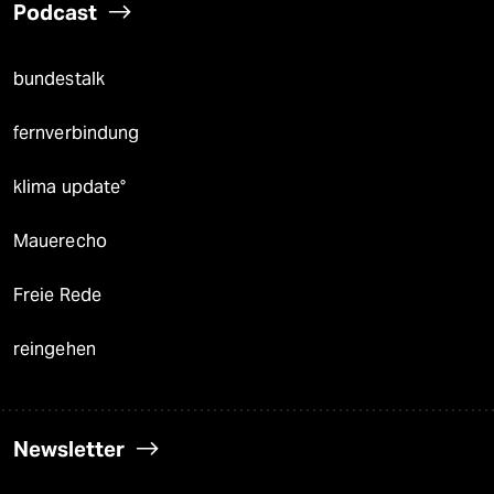
Podcast
bundestalk
fernverbindung
klima update°
Mauerecho
Freie Rede
reingehen
Newsletter