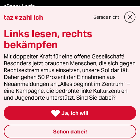
ePaper Login
taz
zahl ich
Gerade nicht

Downloads für Abonnierende
Links lesen, rechts
bekämpfen
© 2026 taz Verlags und Vertriebs GmbH
Mit doppelter Kraft für eine offene Gesellschaft!
Alle Rechte vorbehalten. Bei rechtlichen Fragen oder für Genehmigungen
wenden Sie sich bitte an
lizenzen@taz.de
Besonders jetzt brauchen Menschen, die sich gegen
Rechtsextremismus einsetzen, unsere Solidarität.
Daher gehen 50 Prozent der Einnahmen aus
Feedback
Redaktionsstatut
Kommune-Richtlinien
KI-
Neuanmeldungen an „Alles beginnt im Zentrum“ –
eine Kampagne, die bedrohte linke Kulturzentren
Leitlinie
Informant
Datenschutz
Impressum
AGB
und Jugendorte unterstützt. Sind Sie dabei?
Seitenwende
Einwilligungen widerrufen (Ads)

Ja, ich will
Schon dabei!