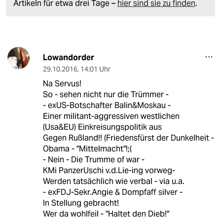
Artikeln für etwa drei Tage –
hier sind sie zu finden
.
Lowandorder
29.10.2016
,
14:01 Uhr
Na Servus!
So - sehen nicht nur die Trümmer -
- exUS-Botschafter Balin&Moskau -
Einer militant-aggressiven westlichen
(Usa&EU) Einkreisungspolitik aus
Gegen Rußland!! (Friedensfürst der Dunkelheit -
Obama - "Mittelmacht"!;(
- Nein - Die Trumme of war -
KMi PanzerUschi v.d.Lie-ing vorweg-
Werden tatsächlich wie verbal - via u.a.
- exFDJ-Sekr.Angie & Dompfaff silver -
In Stellung gebracht!
Wer da wohlfeil - "Haltet den Dieb!"