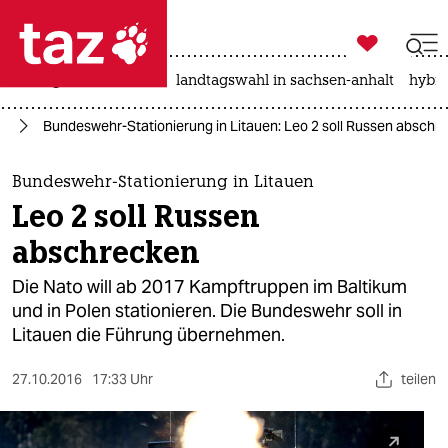

taz zahl ich
niedrigwasser
rente
landtagswahl in sachsen-anhalt
hybri

taz zahl ich
hr
Bundeswehr-Stationierung in Litauen: Leo 2 soll Russen abschr
taz zahl ich
themen
Bundeswehr-Stationierung in Litauen
Leo 2 soll Russen
politik
abschrecken
öko
Die Nato will ab 2017 Kampftruppen im Baltikum
und in Polen stationieren. Die Bundeswehr soll in
gesellschaft
Litauen die Führung übernehmen.
kultur
27.10.2016
17:33 Uhr
teilen
sport