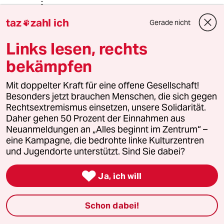
4845 (Profil gelöscht)
4G
taz
zahl ich
Gerade nicht

27.10.2016
,
22:26 Uhr
@Friedrich Grimm:
Links lesen, rechts
Das mit dem Feinbild hat Rußland
durch seine Annektion der Krim
bekämpfen
schon ganz allein geschaft...
Mit doppelter Kraft für eine offene Gesellschaft!
Besonders jetzt brauchen Menschen, die sich gegen
Rechtsextremismus einsetzen, unsere Solidarität.
michael bolz
Daher gehen 50 Prozent der Einnahmen aus
28.10.2016
,
19:35 Uhr
Neuanmeldungen an „Alles beginnt im Zentrum“ –
@4845 (Profil gelöscht):
eine Kampagne, die bedrohte linke Kulturzentren
russland hat die krim nicht annektiert!
und Jugendorte unterstützt. Sind Sie dabei?
ein sogar durch oecd-beobachter
legitimierter

Ja, ich will
volksabstimmungsprozess ist ein
legaler demokratischer akt. illegal
und als völkerrechtsbruch definiert
Schon dabei!
wurde es erst durch die usa. und es
ist nichtmal ein völkerrechtsbruch -