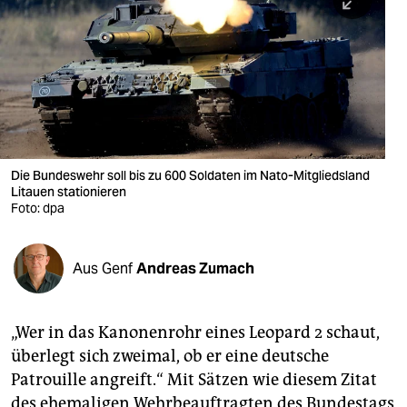
berlin
nord
wahrheit
verlag
verlag
Die Bundeswehr soll bis zu 600 Soldaten im Nato-Mitgliedsland
Litauen stationieren
veranstaltungen
Foto: dpa
shop
fragen & hilfe
Aus Genf
Andreas Zumach
unterstützen
„Wer in das Kanonenrohr eines Leopard 2 schaut,
abo
überlegt sich zweimal, ob er eine deutsche
genossenschaft
Patrouille angreift.“ Mit Sätzen wie diesem Zitat
des ehemaligen Wehrbeauftragten des Bundestags