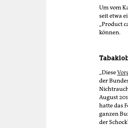
Um vom Kau
seit etwa 
„Product ca
können.
Tabaklob
„Diese
Vorg
der Bundes
Nichtrauch
August 201
hatte das 
ganzen Bun
der Schockb