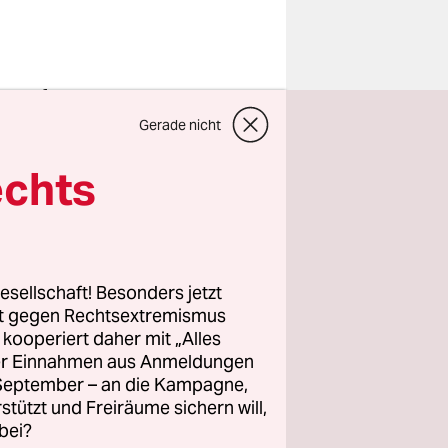
 Bundesrat
 Zeitpunkt
Gerade nicht
em Zusatz
echts
m Freitag
 tödlich“
esellschaft! Besonders jetzt
lastik-
rt gegen Rechtsextremismus
 zu sehen.
z kooperiert daher mit „Alles
ller Einnahmen aus Anmeldungen
. September – an die Kampagne,
rstützt und Freiräume sichern will,
bei?