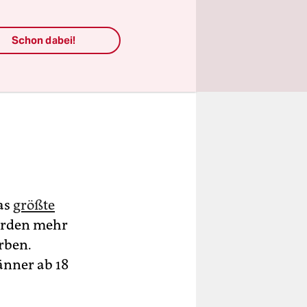
Schon dabei!
as
größte
ürden mehr
rben.
änner ab 18