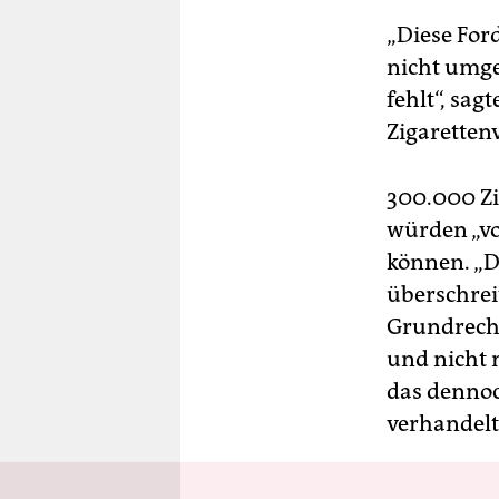
„Diese For
nicht umge
fehlt“, sag
Zigarettenv
300.000 Zi
würden „vo
können. „D
überschreit
Grundrecht
und nicht 
das dennoc
verhandel