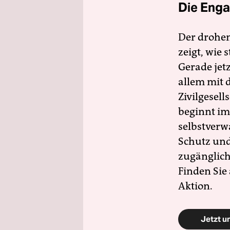
Die Enga
Der drohe
zeigt, wie
Gerade jet
allem mit d
Zivilgesell
beginnt im
selbstverw
Schutz und 
zugänglich
Finden Sie
Aktion.
Jetzt u