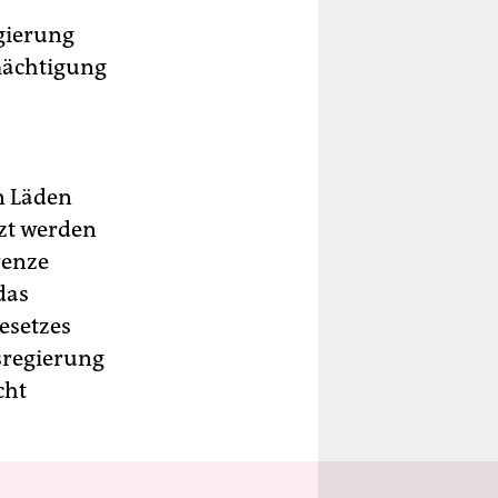
gierung
mächtigung
n Läden
zt werden
renze
das
esetzes
sregierung
cht