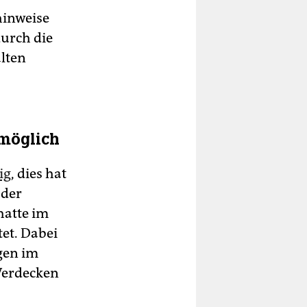
hinweise
durch die
alten
 möglich
ig
, dies hat
 der
hatte im
et. Dabei
gen im
 Verdecken