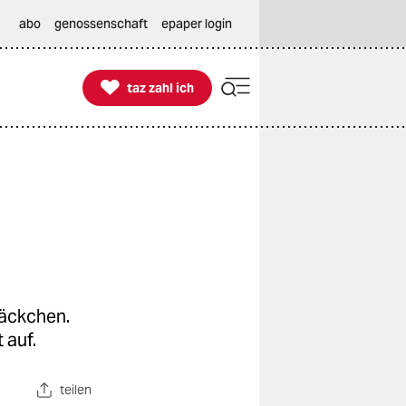
abo
genossenschaft
epaper login

taz zahl ich
taz zahl ich
äckchen.
 auf.
teilen