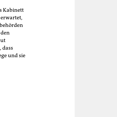
s Kabinett
 erwartet,
sbehörden
 den
aut
, dass
ege und sie