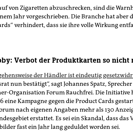
f von Zigaretten abzuschrecken, sind die Warn
einem Jahr vorgeschrieben. Die Branche hat aber 
rds“ verhindert, dass sie ihre volle Wirkung entf
by: Verbot der Produktkarten so nicht
ehensweise der Händler ist eindeutig gesetzwidr
rat nun bestätigt“, sagt Johannes Spatz, Sprecher
er-Organisation Forum Rauchfrei. Die Initiative 
6 eine Kampagne gegen die Product Cards gestart
Forum nach eigenen Angaben mehr als 130 Anzei
desgebiet erstattet. Es sei ein Skandal, dass das
ilder fast ein Jahr lang geduldet worden sei.