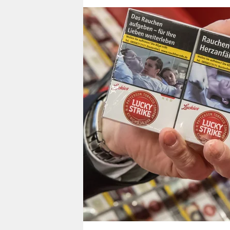
berlin
nord
wahrheit
verlag
verlag
veranstaltungen
shop
fragen & hilfe
unterstützen
abo
genossenschaft