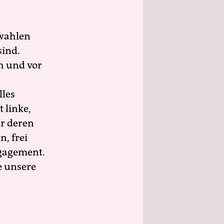
wahlen
sind.
h und vor
lles
 linke,
ür deren
n, frei
ngagement.
e unsere