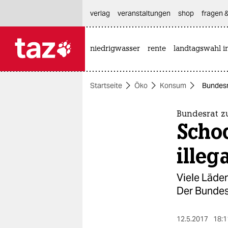
hautnavigation anspringen
hauptinhalt anspringen
footer anspringen
verlag
veranstaltungen
shop
fragen &
niedrigwasser
rente
landtagswahl i

taz zahl ich
taz zahl ich
Startseite
Öko
Konsum
Bundesra
themen
politik
Bundesrat z
Schoc
öko
illeg
gesellschaft
Viele Läde
kultur
Der Bundesr
sport
12.5.2017
18:1