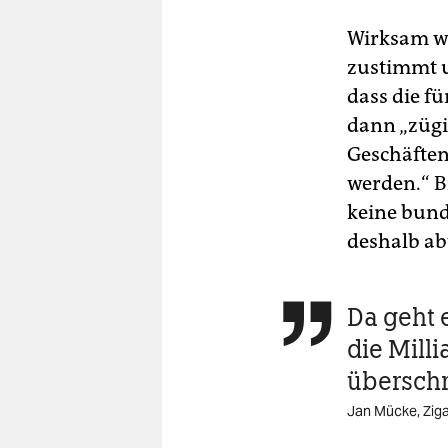
Wirksam we
zustimmt u
dass die 
dann „zügi
Geschäfte
werden.“ B
keine bund
deshalb a
Da geht 

die Mill
überschr
Jan Mücke, Zig