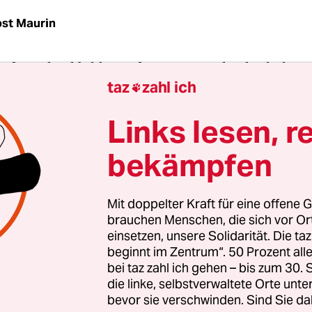
st Maurin
rfen Schockbilder auf Zigarettenschachteln laut
taz
zahl ich
 verdecken. Die Warnhinweise müssten auch
zum

tens zum Verkauf“
zu sehen sein, heißt es in ein
Links lesen, r
rzeugnis-Verordnung
, den die Länderkammer a
n hat.
bekämpfen
rstecken viele Geschäfte den Hinweis „Rauchen ist
Mit doppelter Kraft für eine offene G
ilder etwa von einer krebskranken Lunge
hinter P
brauchen Menschen, die sich vor O
arten. An Automaten sind sie durchgängig nicht
einsetzen, unsere Solidarität. Die ta
beginnt im Zentrum“. 50 Prozent a
bei taz zahl ich gehen – bis zum 30
die linke, selbstverwaltete Orte unte
bevor sie verschwinden. Sind Sie da