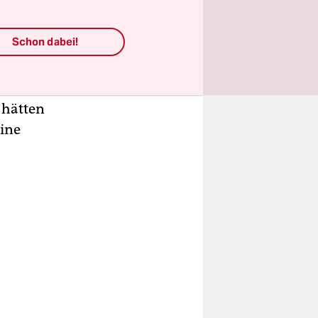
ufstieg der
Schon dabei!
 ihrem
gelüken
 hätten
aine