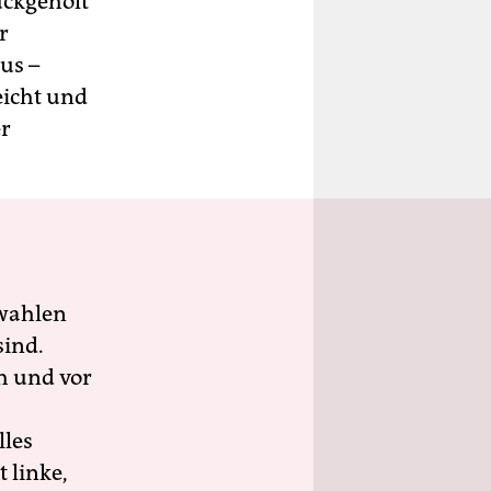
ückgeholt
r
us –
icht und
er
wahlen
sind.
h und vor
lles
 linke,