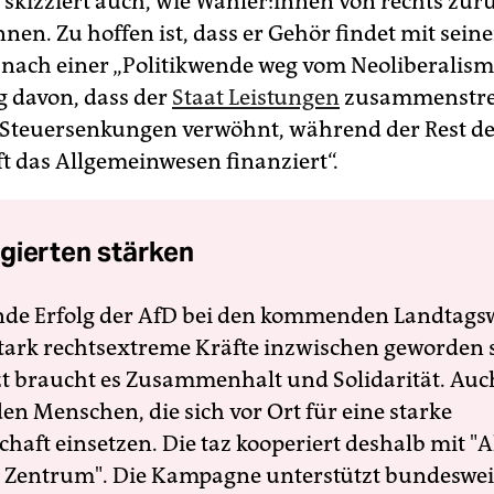
kizziert auch, wie Wäh­le­r:in­nen von rechts zur
en. Zu hoffen ist, dass er Gehör findet mit seine
nach einer „Politikwende weg vom Neoliberalism
g davon, dass der
Staat Leistungen
zusammenstre
 Steuersenkungen verwöhnt, während der Rest d
ft das Allgemeinwesen finanziert“.
gierten stärken
nde Erfolg der AfD bei den kommenden Landtags
 stark rechtsextreme Kräfte inzwischen geworden 
zt braucht es Zusammenhalt und Solidarität. Auc
en Menschen, die sich vor Ort für eine starke
schaft einsetzen. Die taz kooperiert deshalb mit "A
 Zentrum". Die Kampagne unterstützt bundesweit