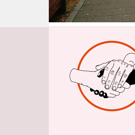
epaper login
Von
Ob Alice W
haben extr
sind gegen
Reiche, ge
ist so domi
eigentlich
der
Süddeu
Ökonomie d