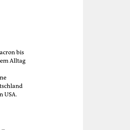
acron bis
rem Alltag
ine
utschland
en USA.