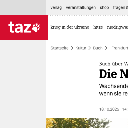
hautnavigation anspringen
hauptinhalt anspringen
footer anspringen
verlag
veranstaltungen
shop
fragen &
krieg in der ukraine
hitze
niedrigwa

taz zahl ich
taz zahl ich
Startseite
Kultur
Buch
Frankfur
themen
politik
Buch über W
Die 
öko
Wachsende 
gesellschaft
wenn sie re
kultur
18.10.2025
14:
sport