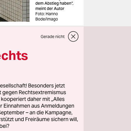
dem Abstieg haben“,
meint der Autor
Foto: Hanno
Bode/imago
Gerade nicht
echts
 Pen, eines
ng. Sie
n für
esellschaft! Besonders jetzt
„Das Nein
rt gegen Rechtsextremismus
z kooperiert daher mit „Alles
chten
ller Einnahmen aus Anmeldungen
sredakteur
. September – an die Kampagne,
e
rstützt und Freiräume sichern will,
nalyse der
bei?