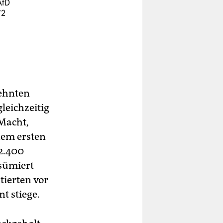
AfD
72
zehnten
leichzeitig
Macht,
nem ersten
2.400
esümiert
tierten vor
t stiege.