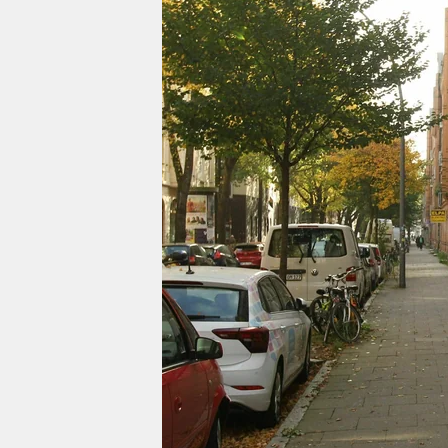
berlin
nord
wahrheit
verlag
verlag
veranstaltungen
shop
fragen & hilfe
unterstützen
abo
genossenschaft