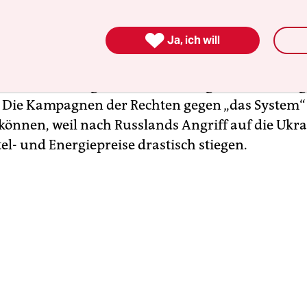
lichen Ursachen und Konsequenzen vor, die der A
echten hat.

Ja, ich will
en auch deshalb rechts, weil sie unzufrieden mit
sind oder Angst vor dem Abstieg haben, ist Ha
 Die Kampagnen der Rechten gegen „das System“
können, weil nach Russlands Angriff auf die Ukr
el- und Energiepreise drastisch stiegen.