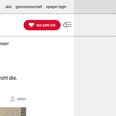
abo
genossenschaft
epaper login

taz zahl ich
taz zahl ich
nsager
ohl die,
teilen