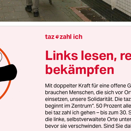
taz
zahl ich

Anja Krüger
Links lesen, r
bekämpfen
eidel, Nigel Farage, Donald Trump oder Marine Le
em Rechte gemeinsam: ihre aggressive Anti-Haltu
 Minderheiten, gegen Klimaschutz, gegen Steuer
Mit doppelter Kraft für eine offene G
gen den Sozialstaat und gegen noch vieles mehr. 
brauchen Menschen, die sich vor O
einsetzen, unsere Solidarität. Die ta
nant, dass es in den Schatten stellt,
für
was die Re
beginnt im Zentrum“. 50 Prozent a
 sind“, schreibt Alexander Hagelüken, Wirtschaft
bei taz zahl ich gehen – bis zum 30
tschen Zeitung
, in seinem lesenswerten Buch „Di
die linke, selbstverwaltete Orte unte
es Hasses“. Hagelüken legt eine überzeugende A
bevor sie verschwinden. Sind Sie da