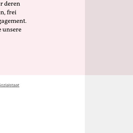
ür deren
n, frei
ngagement.
e unsere
ozialstaat