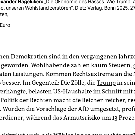
exander Hagelüken:
„Die Öko­nomie des Hasses. Wie Trump, 
o. unseren Wohlstand zerstören“. Dietz Verlag, Bonn 2025, 2
ten,
 Euro
chen Demokratien sind in den vergangenen Jahr
 geworden. Wohlhabende zahlen kaum Steuern, g
aten Leistungen. Kommen Rechtsextreme an die 
 besser. Im Gegenteil: Die Zölle, die
Trump
in sei
erhängte, belasten US-Haushalte im Schnitt mit 
 Politik der Rechten macht die Reichen reicher, r
 Würden die Vorschläge der AfD umgesetzt, profi
erdiener, während das Armutsrisiko um 13 Prozen