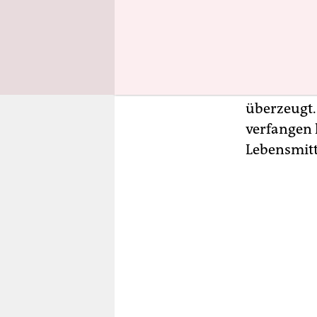
wirtschaft
extremen R
Viele wähl
Einkommen 
überzeugt.
verfangen 
Lebensmitt