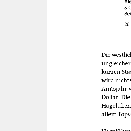
Al
& C
Sei
26
Die westli
ungleicher
kürzen Sta
wird nichts
Amtsjahr v
Dollar. Die
Hagelüken.
allem Topv