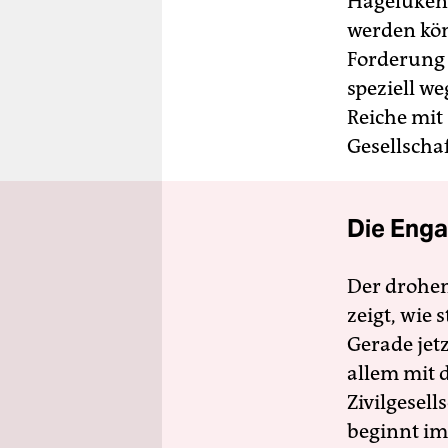
Hagelüken s
werden könn
Forderung 
speziell we
Reiche mit
Gesellscha
Die Enga
Der drohe
zeigt, wie
Gerade jet
allem mit d
Zivilgesell
beginnt im