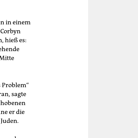
en in einem
 Corbyn
, hieß es:
stehende
 Mitte
s Problem“
ran, sagte
 erhobenen
ne er die
 Juden.