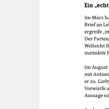
Ein „ech
Im März ha
Brief an L
ergreife „i
Der Parteic
Weltsicht f
instinktiv 
Im August 
mit Antise
er zu. Corb
Vorwürfe a
Aussage ni