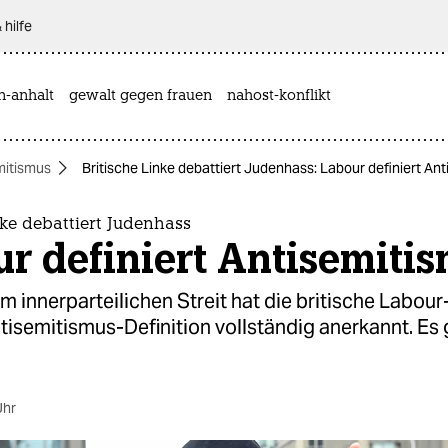
 hilfe
n-anhalt
gewalt gegen frauen
nahost-konflikt
mitismus
Britische Linke debattiert Judenhass: Labour definiert An
nke debattiert Judenhass
r definiert Antisemiti
 innerparteilichen Streit hat die britische Labour-
isemitismus-Definition vollständig anerkannt. Es 
Uhr