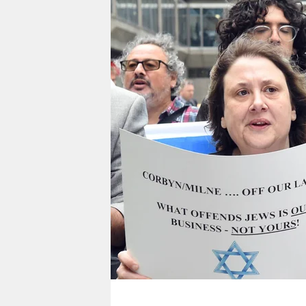
berlin
nord
wahrheit
verlag
verlag
veranstaltungen
shop
fragen & hilfe
unterstützen
abo
genossenschaft