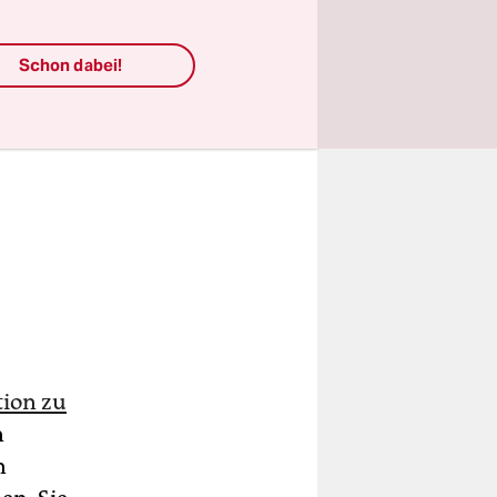
Schon dabei!
tion zu
n
n