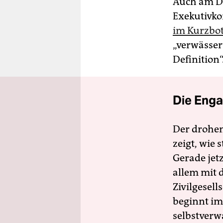
Auch am Di
Exekutivko
im Kurzbot
„verwässer
Definition“
Die Enga
Der drohe
zeigt, wie
Gerade jet
allem mit d
Zivilgesell
beginnt im
selbstverw