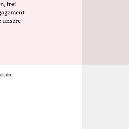
n, frei
ngagement.
e unsere
tannien