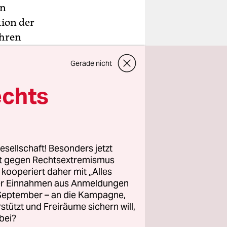
in
tion der
ihren
alle
Gerade nicht
 ein
tige
echts
e mehrere
 Seiten
esellschaft! Besonders jetzt
 gemeinsam
rt gegen Rechtsextremismus
oll, dass
z kooperiert daher mit „Alles
ller Einnahmen aus Anmeldungen
inenser“
. September – an die Kampagne,
rstützt und Freiräume sichern will,
bei?