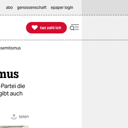
abo
genossenschaft
epaper login

taz zahl ich
taz zahl ich
tisemitismus
smus
Partei die
gibt auch
teilen