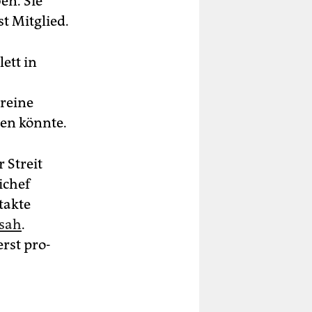
en. Sie
t Mitglied.
ett in
 reine
den könnte.
 Streit
ichef
takte
 sah
.
rst pro-