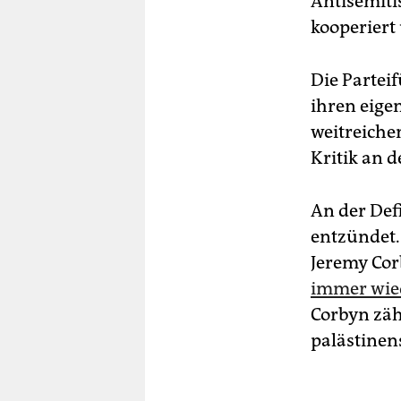
Antisemiti
kooperiert
Die Parteif
ihren eigen
weitreiche
Kritik an d
An der Defi
entzündet.
Jeremy Cor
immer wied
Corbyn zäh
palästinens