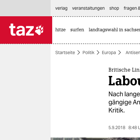
hautnavigation anspringen
hauptinhalt anspringen
footer anspringen
verlag
veranstaltungen
shop
fragen &
hitze
surfen
landtagswahl in sachse

taz zahl ich
taz zahl ich
Startseite
Politik
Europa
Antise
themen
politik
Britische Li
Labou
öko
Nach langem
gesellschaft
gängige Ant
Kritik.
kultur
sport
5.9.2018
8:48 