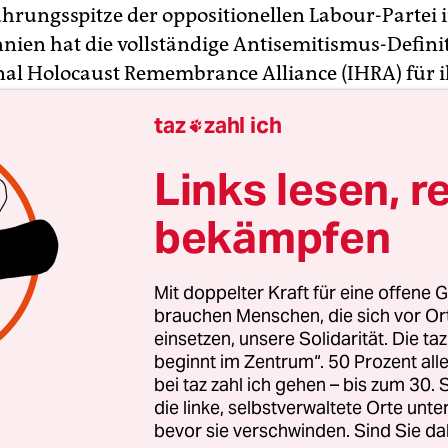
ührungsspitze der oppositionellen Labour-Partei 
nien hat die vollständige Antisemitismus-Defini
nal Holocaust Remembrance Alliance (IHRA) für 
kodex übernommen. Das Exekutivkomitee habe „
taz
zahl ich

der IHRA für Antisemitismus“ übernommen, sagte
cher am Dienstag.
Der Entscheidung war eine hef
Links lesen, r
rne Debatte vorausgegangen.
bekämpfen
n in der Labour-Parteizentrale in London dauert
ährend sich draußen Demonstranten von beiden
Mit doppelter Kraft für eine offene G
chaffen zu versuchten. Die IHRA-Definition sei
brauchen Menschen, die sich vor O
Erklärung angenommen worden, die sicherstellen s
einsetzen, unsere Solidarität. Die ta
beginnt im Zentrum“. 50 Prozent a
ngsfreiheit zu Israel und den Rechten der Paläst
bei taz zahl ich gehen – bis zum 30
rgraben werde, sagte der Sprecher.
die linke, selbstverwaltete Orte unte
bevor sie verschwinden. Sind Sie da