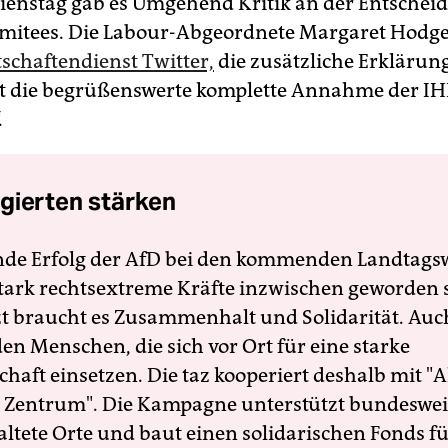
enstag gab es Umgehend Kritik an der Entschei
mitees. Die Labour-Abgeordnete Margaret Hodg
schaftendienst Twitter,
die zusätzliche Erklärun
t die begrüßenswerte komplette Annahme der I
.
gierten stärken
nde Erfolg der AfD bei den kommenden Landtags
 stark rechtsextreme Kräfte inzwischen geworden 
zt braucht es Zusammenhalt und Solidarität. Auc
en Menschen, die sich vor Ort für eine starke
schaft einsetzen. Die taz kooperiert deshalb mit "A
 Zentrum". Die Kampagne unterstützt bundesweit
altete Orte und baut einen solidarischen Fonds f