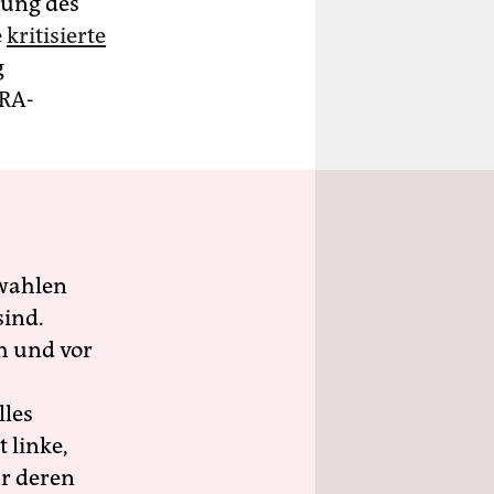
dung des
e
kritisierte
g
HRA-
wahlen
sind.
h und vor
lles
 linke,
ür deren