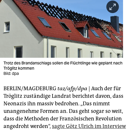
berlin
nord
wahrheit
verlag
verlag
veranstaltungen
Trotz des Brandanschlags sollen die Flüchtlinge wie geplant nach
Tröglitz kommen
shop
Bild: dpa
fragen & hilfe
BERLIN/MAGDEBURG
taz/afp/dpa
| Auch der für
Tröglitz zuständige Landrat berichtet davon, dass
unterstützen
Neonazis ihn massiv bedrohen. „Das nimmt
abo
unangenehme Formen an. Das geht sogar so weit,
dass die Methoden der Französischen Revolution
genossenschaft
angedroht werden“,
sagte Götz Ulrich im Interview