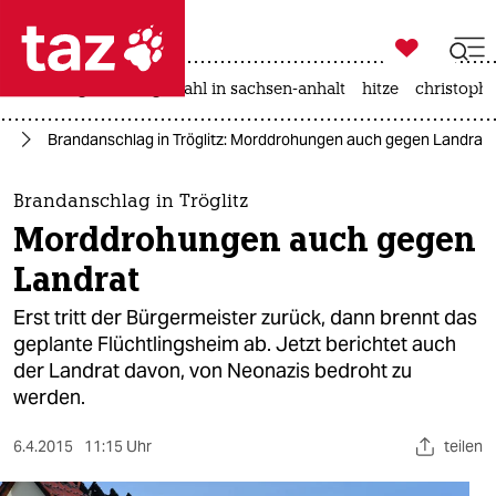

taz zahl ich
iran-krieg
landtagswahl in sachsen-anhalt
hitze
christophe

taz zahl ich
is
Brandanschlag in Tröglitz: Morddrohungen auch gegen Landrat
taz zahl ich
themen
Brandanschlag in Tröglitz
Morddrohungen auch gegen
politik
Landrat
öko
Erst tritt der Bürgermeister zurück, dann brennt das
geplante Flüchtlingsheim ab. Jetzt berichtet auch
gesellschaft
der Landrat davon, von Neonazis bedroht zu
werden.
kultur
sport
6.4.2015
11:15 Uhr
teilen