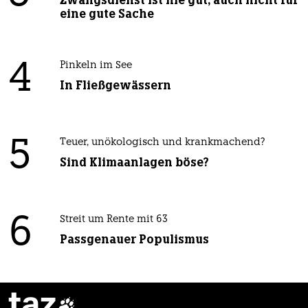
Zwangsdienst ist nie gut, auch nicht für
eine gute Sache
4
Pinkeln im See
In Fließgewässern
5
Teuer, unökologisch und krankmachend?
Sind Klimaanlagen böse?
6
Streit um Rente mit 63
Passgenauer Populismus
taz
