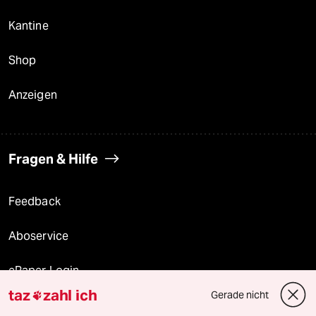
Kantine
Shop
Anzeigen
Fragen & Hilfe
Feedback
Aboservice
ePaper Login
taz
zahl ich
Gerade nicht

Downloads für Abonnierende