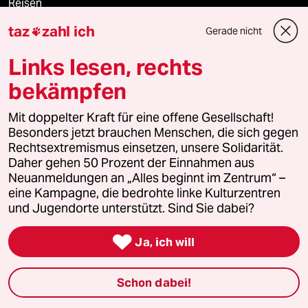
Reisen
taz
zahl ich
Gerade nicht

Kantine
Links lesen, rechts
Shop
bekämpfen
Anzeigen
Mit doppelter Kraft für eine offene Gesellschaft!
Besonders jetzt brauchen Menschen, die sich gegen
Rechtsextremismus einsetzen, unsere Solidarität.
Daher gehen 50 Prozent der Einnahmen aus
Fragen & Hilfe
Neuanmeldungen an „Alles beginnt im Zentrum“ –
eine Kampagne, die bedrohte linke Kulturzentren
und Jugendorte unterstützt. Sind Sie dabei?
Feedback

Ja, ich will
Aboservice
ePaper Login
Schon dabei!