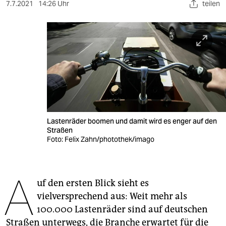
berlin
7.7.2021
14:26 Uhr
teilen
nord
wahrheit
verlag
verlag
veranstaltungen
Lastenräder boomen und damit wird es enger auf den
shop
Straßen
Foto: Felix Zahn/photothek/imago
fragen & hilfe
unterstützen
A
uf den ersten Blick sieht es
abo
vielversprechend aus: Weit mehr als
genossenschaft
100.000 Lastenräder sind auf deutschen
Straßen unterwegs, die Branche erwartet für die