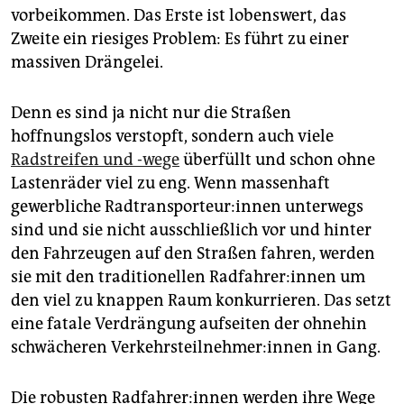
vorbeikommen. Das Erste ist lobenswert, das
Zweite ein riesiges Problem: Es führt zu einer
massiven Drängelei.
Denn es sind ja nicht nur die Straßen
hoffnungslos verstopft, sondern auch viele
Radstreifen und -wege
überfüllt und schon ohne
Lastenräder viel zu eng. Wenn massenhaft
gewerbliche Rad­trans­por­teu­r:in­nen unterwegs
sind und sie nicht ausschließlich vor und hinter
den Fahrzeugen auf den Straßen fahren, werden
sie mit den traditionellen Rad­fah­re­r:in­nen um
den viel zu knappen Raum konkurrieren. Das setzt
eine fatale Verdrängung aufseiten der ohnehin
schwächeren Ver­kehrs­teil­neh­me­r:in­nen in Gang.
Die robusten Rad­fah­re­r:in­nen werden ihre Wege