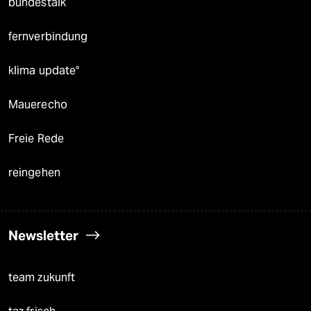
bundestalk
fernverbindung
klima update°
Mauerecho
Freie Rede
reingehen
Newsletter
team zukunft