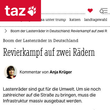

taz zahl ich
hitze
bergsteigen
usa unter trump
katzen
landtagswahl i

taz zahl ich
ie
Boom der Lastenräder in Deutschland: Revierkampf auf zwei Rä
taz zahl ich
Boom der Lastenräder in Deutschland
themen
Revierkampf auf zwei Rädern
politik
öko
Kommentar von
Anja Krüger
gesellschaft
kultur
Lastenräder sind gut für die Umwelt. Um sie noch
zahlreicher auf die Straße zu bringen, muss die
sport
Infrastruktur massiv ausgebaut werden.