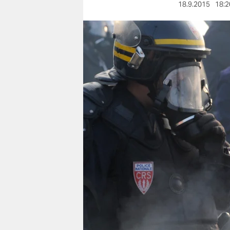
berlin
18.9.2015
18:2
nord
wahrheit
verlag
verlag
veranstaltungen
shop
fragen & hilfe
unterstützen
abo
genossenschaft