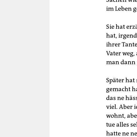
im Leben ge
Sie hat er
hat, irgen
ihrer Tant
Vater weg, 
man dann j
Später hat 
gemacht ha
das ne häss
viel. Aber 
wohnt, aber
tue alles s
hatte ne ne