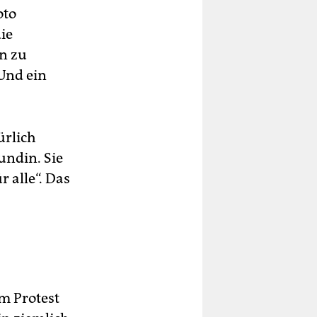
oto
ie
n zu
 Und ein
ürlich
undin. Sie
r alle“. Das
m Protest