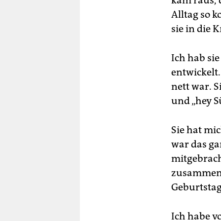
kam raus, d
Alltag so 
sie in die 
Ich hab sie
entwickelt.
nett war. 
und „hey S
Sie hat mi
war das ga
mitgebrach
zusammen 
Geburtstag
Ich habe v