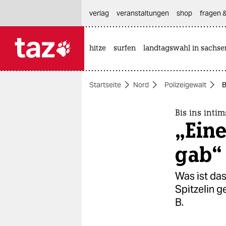
hautnavigation anspringen
hauptinhalt anspringen
footer anspringen
verlag
veranstaltungen
shop
fragen &
hitze
surfen
landtagswahl in sachse

taz zahl ich
taz zahl ich
Startseite
Nord
Polizeigewalt
B
themen
politik
Bis ins intim
„Eine
öko
gab“
gesellschaft
Was ist das
kultur
Spitzelin g
B.
sport