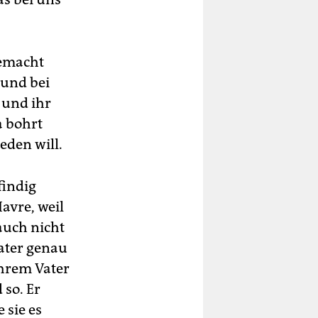
gemacht
 und bei
 und ihr
a bohrt
eden will.
findig
avre, weil
 auch nicht
Vater genau
ihrem Vater
 so. Er
 sie es