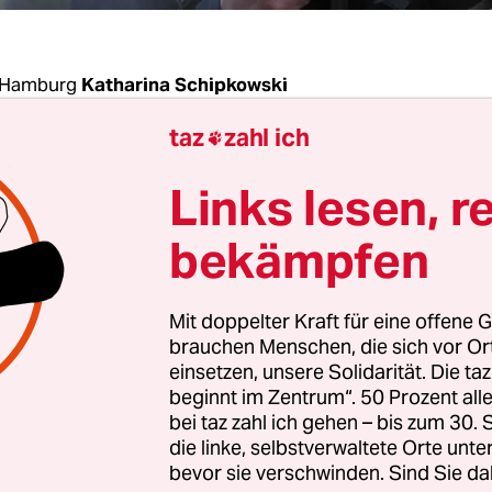
 Hamburg
Katharina Schipkowski
taz
zahl ich

hte, gut mit ihr befreundet gewesen zu sein – bis 
Links lesen, r
n nur benutzt hat, um linke Strukturen auszuspion
ktivist erzählt der taz, wie sich das anfühlt. Ein 
bekämpfen
aria B. nachts auf der Straße kennengelernt. Das
Mit doppelter Kraft für eine offene G
n beide vor einem Konzertclub und kamen ins Ge
brauchen Menschen, die sich vor O
n Hamburg und sie angeblich auch. Wir haben 
einsetzen, unsere Solidarität. Die ta
beginnt im Zentrum“. 50 Prozent a
und einen Monat später hat sie sich dann bei mir
bei taz zahl ich gehen – bis zum 30
die linke, selbstverwaltete Orte unte
bevor sie verschwinden. Sind Sie da