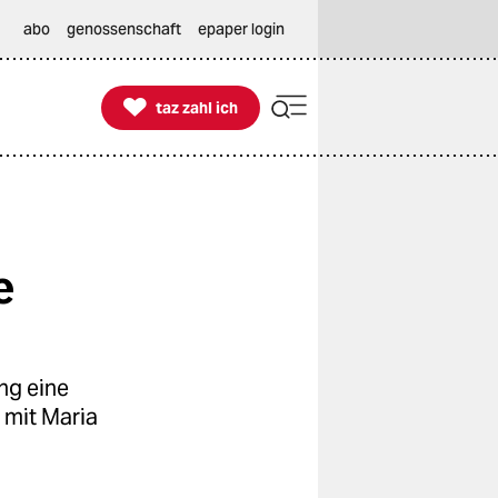
abo
genossenschaft
epaper login

taz zahl ich
taz zahl ich
e
ng eine
 mit Maria