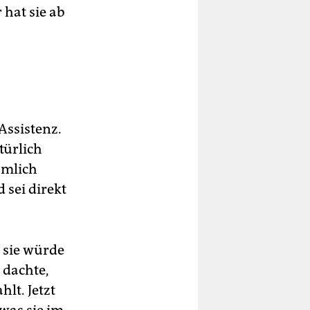
 hat sie ab
Assistenz.
türlich
ämlich
d sei direkt
 sie würde
 dachte,
lt. Jetzt