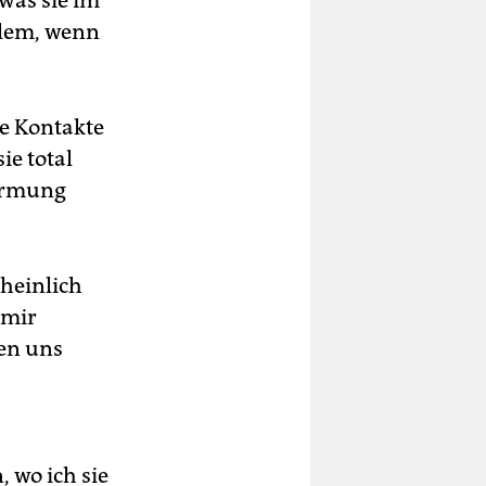
 was sie im
llem, wenn
le Kontakte
ie total
marmung
heinlich
 mir
en uns
 wo ich sie