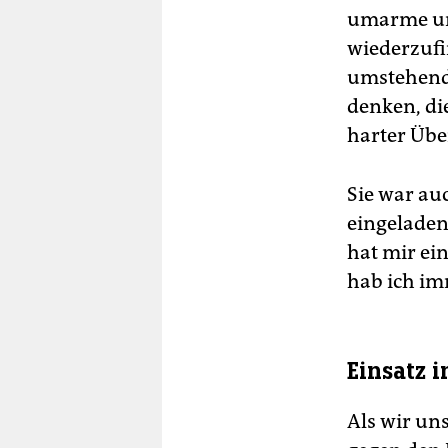
umarme und
wiederzufin
umstehende
denken, die
harter Übe
Sie war au
eingeladen
hat mir ein
hab ich im
Einsatz 
Als wir un