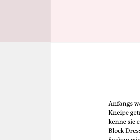
Anfangs wa
Kneipe getr
kenne sie 
Block Dres
Sachen wie