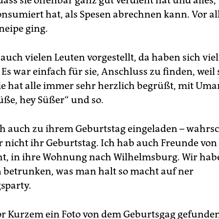
ass sie offenbar ganz gut verdient hat und alles,
konsumiert hat, als Spesen abrechnen kann. Vor a
Kneipe ging.
 auch vielen Leuten vorgestellt, da haben sich vie
 Es war einfach für sie, Anschluss zu finden, weil s
Sie hat alle immer sehr herzlich begrüßt, mit U
üße, hey Süßer“ und so.
ch auch zu ihrem Geburtstag eingeladen – wahrsc
r nicht ihr Geburtstag. Ich hab auch Freunde von
t, in ihre Wohnung nach Wilhelmsburg. Wir hab
betrunken, was man halt so macht auf ner
sparty.
or Kurzem ein Foto von dem Geburtsgag gefunden,