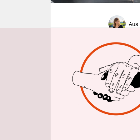
epaper login
Aus
taz
|
Er dac
dass sie ih
Hamburger A
Ich habe M
wir stande
war neu i
getauscht 