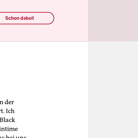
Schon dabei!
n der
t. Ich
 Black
 intime
s bei uns