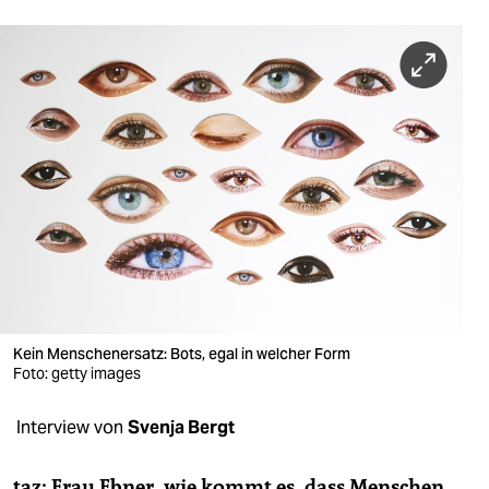
berlin
nord
wahrheit
verlag
verlag
veranstaltungen
shop
fragen & hilfe
Kein Menschenersatz: Bots, egal in welcher Form
unterstützen
Foto: getty images
abo
Interview von
Svenja Bergt
genossenschaft
taz: Frau Ebner, wie kommt es, dass Menschen