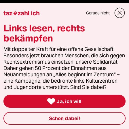
Verlag
taz
zahl ich
Gerade nicht

Aktuelles
Links lesen, rechts
bekämpfen
Hausblog
Mit doppelter Kraft für eine offene Gesellschaft!
Die Seitenwende
Besonders jetzt brauchen Menschen, die sich gegen
Rechtsextremismus einsetzen, unsere Solidarität.
Stellen
Daher gehen 50 Prozent der Einnahmen aus
Neuanmeldungen an „Alles beginnt im Zentrum“ –
Presse
eine Kampagne, die bedrohte linke Kulturzentren
und Jugendorte unterstützt. Sind Sie dabei?

Ja, ich will
Unterstützen
Schon dabei!
abo