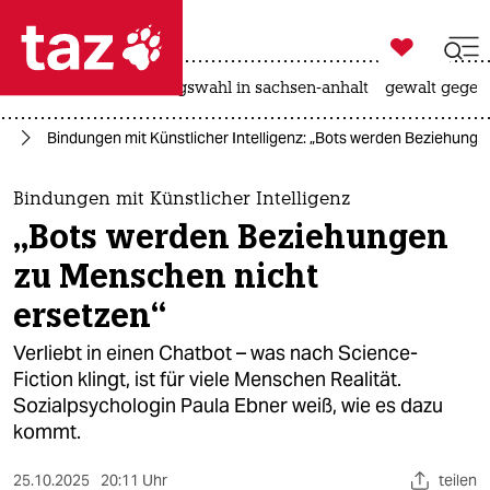

taz zahl ich
hitze
surfen
landtagswahl in sachsen-anhalt
gewalt gegen

taz zahl ich
nz
Bindungen mit Künstlicher Intelligenz: „Bots werden Beziehung
taz zahl ich
themen
Bindungen mit Künstlicher Intelligenz
„Bots werden Beziehungen
politik
zu Menschen nicht
öko
ersetzen“
gesellschaft
Verliebt in einen Chatbot – was nach Science-
Fiction klingt, ist für viele Menschen Realität.
kultur
Sozialpsychologin Paula Ebner weiß, wie es dazu
kommt.
sport
25.10.2025
20:11 Uhr
teilen