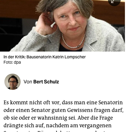
berlin
nord
wahrheit
verlag
verlag
In der Kritik: Bausenatorin Katrin Lompscher
Foto: dpa
veranstaltungen
shop
Von
Bert Schulz
fragen & hilfe
unterstützen
Es kommt nicht oft vor, dass man eine Senatorin
oder einen Senator guten Gewissens fragen darf,
abo
ob sie oder er wahnsinnig sei. Aber die Frage
genossenschaft
drängte sich auf, nachdem am vergangenen