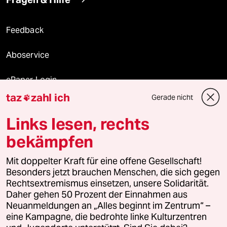
Feedback
Aboservice
ePaper Login
taz
zahl ich
Gerade nicht

Downloads für Abonnierende
Links lesen, rechts
bekämpfen
© 2026 taz Verlags und Vertriebs GmbH
Mit doppelter Kraft für eine offene Gesellschaft!
Alle Rechte vorbehalten. Bei rechtlichen Fragen oder für Genehmigungen
wenden Sie sich bitte an
lizenzen@taz.de
Besonders jetzt brauchen Menschen, die sich gegen
Rechtsextremismus einsetzen, unsere Solidarität.
Daher gehen 50 Prozent der Einnahmen aus
Feedback
Redaktionsstatut
Kommune-Richtlinien
KI-
Neuanmeldungen an „Alles beginnt im Zentrum“ –
eine Kampagne, die bedrohte linke Kulturzentren
Leitlinie
Informant
Datenschutz
Impressum
AGB