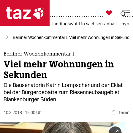

taz zahl ich
niedrigwasser
rente
landtagswahl in sachsen-anhalt
hybri

taz zahl ich
in
Berliner Wochenkommentar I: Viel mehr Wohnungen in Sekunde
taz zahl ich
themen
Berliner Wochenkommentar I
Viel mehr Wohnungen in
politik
Sekunden
öko
Die Bausenatorin Katrin Lompscher und der Eklat
bei der Bürgerdebatte zum Riesenneubaugebiet
gesellschaft
Blankenburger Süden.
kultur
10.3.2018
15:00 Uhr
teilen
sport