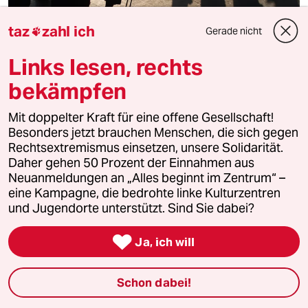
taz
zahl ich
Gerade nicht

Links lesen, rechts
bekämpfen
Ferienwohnungen in Berlin
Mit doppelter Kraft für eine offene Gesellschaft!
Willkommen in der Illegalität
Besonders jetzt brauchen Menschen, die sich gegen
Rechtsextremismus einsetzen, unsere Solidarität.
Ab Mittwoch braucht jede Ferienwohnung eine
Daher gehen 50 Prozent der Einnahmen aus
Registriernummer. Doch kaum ein Anbieter hat sie
Neuanmeldungen an „Alles beginnt im Zentrum“ –
beantragt. Jetzt drohen hohe Strafen.
eine Kampagne, die bedrohte linke Kulturzentren
Von
Erik Peter
und Jugendorte unterstützt. Sind Sie dabei?

Ja, ich will
Schon dabei!