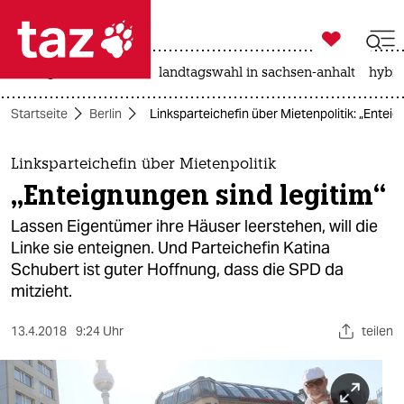

taz zahl ich
niedrigwasser
rente
landtagswahl in sachsen-anhalt
hybri

taz zahl ich
Startseite
Berlin
Linksparteichefin über Mietenpolitik: „Enteig
taz zahl ich
themen
Linksparteichefin über Mietenpolitik
„Enteignungen sind legitim“
politik
Lassen Eigentümer ihre Häuser leerstehen, will die
öko
Linke sie enteignen. Und Parteichefin Katina
Schubert ist guter Hoffnung, dass die SPD da
gesellschaft
mitzieht.
kultur
13.4.2018
9:24 Uhr
teilen
sport