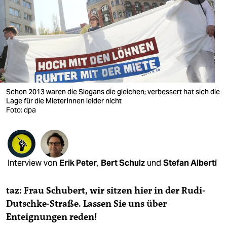
berlin
nord
wahrheit
verlag
verlag
Schon 2013 waren die Slogans die gleichen; verbessert hat sich die
Lage für die MieterInnen leider nicht
veranstaltungen
Foto: dpa
shop
fragen & hilfe
Interview von
Erik Peter
,
Bert Schulz
und
Stefan Alberti
unterstützen
abo
taz: Frau Schubert, wir sitzen hier in der Rudi-
Dutschke-Straße. Lassen Sie uns über
genossenschaft
Enteignungen reden!