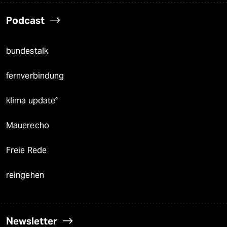
Podcast
bundestalk
fernverbindung
klima update°
Mauerecho
Freie Rede
reingehen
Newsletter