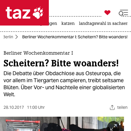

taz zahl ich
ceuta
hitze
bergsteigen
katzen
landtagswahl in sachsen-

taz zahl ich
n Berlin
Berliner Wochenkommentar I: Scheitern? Bitte woanders!
taz zahl ich
themen
Berliner Wochenkommentar I
Scheitern? Bitte woanders!
politik
Die Debatte über Obdachlose aus Osteuropa, die
öko
vor allem im Tiergarten campieren, treibt seltsame
Blüten. Über Vor- und Nachteile einer globalisierten
gesellschaft
Welt.
kultur
28.10.2017
11:00 Uhr
teilen
sport