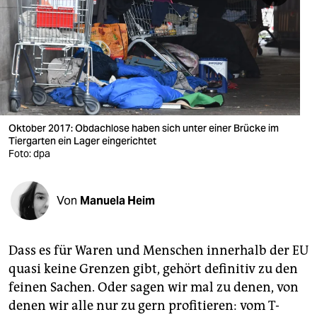
berlin
nord
wahrheit
verlag
verlag
Oktober 2017: Obdachlose haben sich unter einer Brücke im
Tiergarten ein Lager eingerichtet
veranstaltungen
Foto: dpa
shop
Von
Manuela Heim
fragen & hilfe
unterstützen
Dass es für Waren und Menschen innerhalb der EU
abo
quasi keine Grenzen gibt, gehört definitiv zu den
feinen Sachen. Oder sagen wir mal zu denen, von
genossenschaft
denen wir alle nur zu gern profitieren: vom T-