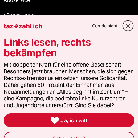
Aboservice
ePaper Login
taz
zahl ich
Gerade nicht

Downloads für Abonnierende
Links lesen, rechts
bekämpfen
© 2026 taz Verlags und Vertriebs GmbH
Mit doppelter Kraft für eine offene Gesellschaft!
Alle Rechte vorbehalten. Bei rechtlichen Fragen oder für Genehmigungen
wenden Sie sich bitte an
lizenzen@taz.de
Besonders jetzt brauchen Menschen, die sich gegen
Rechtsextremismus einsetzen, unsere Solidarität.
Daher gehen 50 Prozent der Einnahmen aus
Feedback
Redaktionsstatut
Kommune-Richtlinien
KI-
Neuanmeldungen an „Alles beginnt im Zentrum“ –
eine Kampagne, die bedrohte linke Kulturzentren
Leitlinie
Informant
Datenschutz
Impressum
AGB
und Jugendorte unterstützt. Sind Sie dabei?
Seitenwende
Einwilligungen widerrufen (Ads)

Ja, ich will