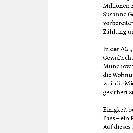
Millionen 
Susanne Ge
vorbereite
Zählung un
In der AG 
Gewaltschu
Münchow vo
die Wohnu
weil die Mi
gesichert s
Einigkeit 
Pass – ein 
Auf dieses 