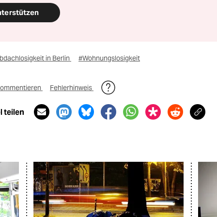
nterstützen
dachlosigkeit in Berlin
#Wohnungslosigkeit
ommentieren
Fehlerhinweis
 teilen