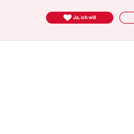
 eigenen Mietvertrag) untergebracht. Wie viele 
der Straße, bei Freunden oder der Familie leben,

Ja, ich will