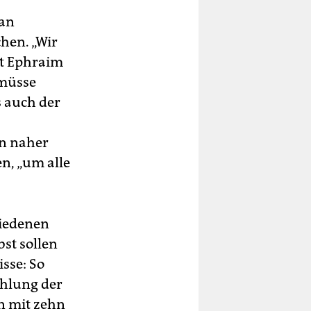
 an
en. „Wir
at Ephraim
 müsse
 auch der
n naher
n, „um alle
iedenen
st sollen
isse: So
ählung der
n mit zehn