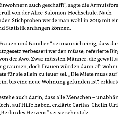
Einwohnern auch geschafft“, sagte die Armutsfor
rull von der Alice-Salomon-Hochschule. Nach
nden Stichproben werde man wohl in 2019 mit ein
d Statistik anfangen können.
„Frauen und Familien“ sei man sich einig, dass da
tzgesetz verbessert werden müsse, referierte Bir
n der Awo. Zwar müssten Männer, die gewalttä
ng räumen, doch Frauen würden dann oft wohnu
ete für sie allein zu teuer sei. „Die Miete muss auf
ein, bis eine neue Wohnung gefunden ist“, erklärte
bestehe auch darin, dass alle Menschen – unabhä
Recht auf Hilfe haben, erklärte Caritas-Chefin Ulr
„Berlin des Herzens“ sei sie sehr stolz.