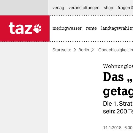
hautnavigation anspringen
hauptinhalt anspringen
footer anspringen
verlag
veranstaltungen
shop
fragen &
niedrigwasser
rente
landtagswahl i

taz zahl ich
taz zahl ich
Startseite
Berlin
Obdachlosigkeit in
themen
politik
Wohnunglos
Das „
öko
geta
gesellschaft
Die 1. Stra
kultur
sein: 200 
sport
11.1.2018
6:00