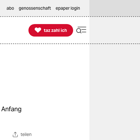
abo
genossenschaft
epaper login

taz zahl ich
taz zahl ich
r Anfang
teilen