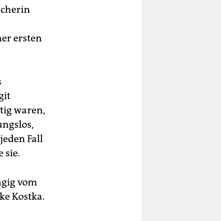
scherin
er ersten
s
git
tig waren,
ngslos,
 jeden Fall
 sie.
ngig vom
ike Kostka.