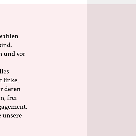
wahlen
sind.
h und vor
lles
 linke,
ür deren
n, frei
ngagement.
e unsere