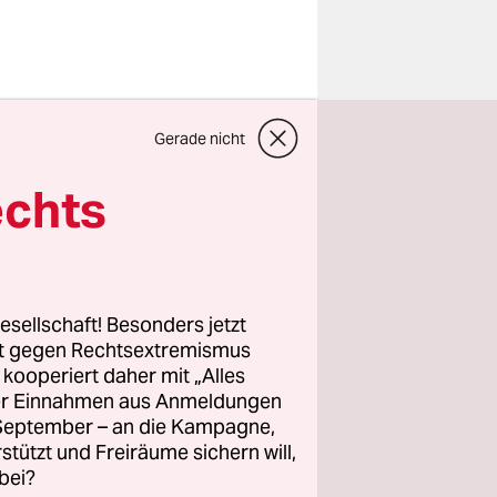
Gerade nicht
Mittwoch
echts
en
en.
 wollen das
esellschaft! Besonders jetzt
sagte sie.
rt gegen Rechtsextremismus
z kooperiert daher mit „Alles
ller Einnahmen aus Anmeldungen
. September – an die Kampagne,
e Zahlen
rstützt und Freiräume sichern will,
echtlich
bei?