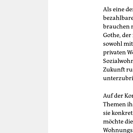
Als eine d
bezahlbar
brauchen m
Gothe, der
sowohl mit
privaten W
Sozialwoh
Zukunft ru
unterzubri
Auf der K
Themen ihr
sie konkret
möchte die
Wohnungslo