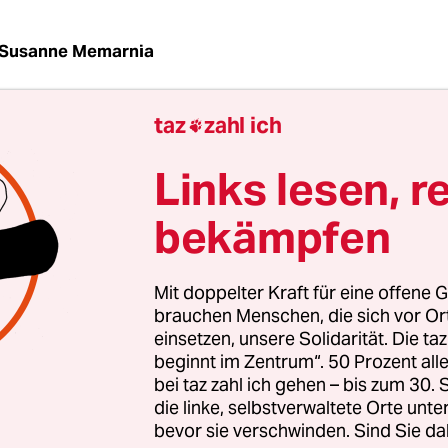
Susanne Memarnia
taz
zahl ich

 Strategiekonferenz zur Wohnungslosenhilfe am 
als 200 TeilnehmerInnen von Senat, Bezirken,
Links lesen, r
sverbänden, Wissenschaft und Vereinen zusamm
um eine gesamtstädtische Strategie zu erarbeit
bekämpfen
sei man sich in vielen Punkten einig, erklärte
torin Elke Breitenbach (Linke) im Anschluss. „Wir
Mit doppelter Kraft für eine offene G
erändern, dass alle Bedürftigen erreicht werden“, 
brauchen Menschen, die sich vor O
einsetzen, unsere Solidarität. Die ta
beginnt im Zentrum“. 50 Prozent a
eren Städten nimmt in Berlin die Zahl der von
bei taz zahl ich gehen – bis zum 30
sigkeit Betroffenen seit Jahren zu. 2016 – neuer
die linke, selbstverwaltete Orte unte
cht – waren mehr als 30.000 Menschen ordnungsr
bevor sie verschwinden. Sind Sie da