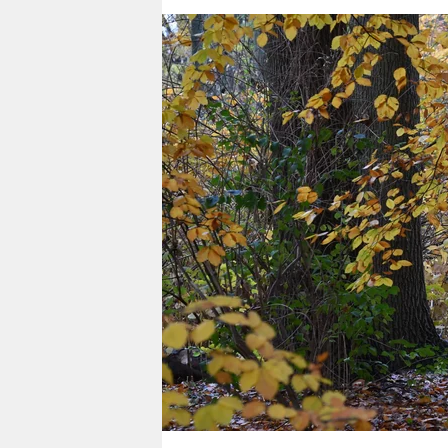
berlin
nord
wahrheit
verlag
verlag
veranstaltungen
shop
fragen & hilfe
unterstützen
abo
genossenschaft