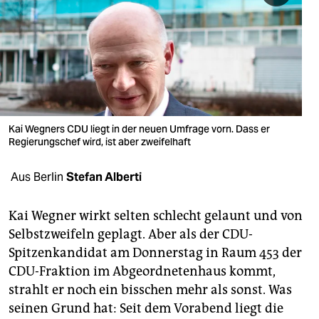
berlin
nord
wahrheit
verlag
verlag
Kai Wegners CDU liegt in der neuen Umfrage vorn. Dass er
Regierungschef wird, ist aber zweifelhaft
veranstaltungen
Aus Berlin
Stefan Alberti
shop
fragen & hilfe
Kai Wegner wirkt selten schlecht gelaunt und von
Selbstzweifeln geplagt. Aber als der CDU-
unterstützen
Spitzenkandidat am Donnerstag in Raum 453 der
abo
CDU-Fraktion im Abgeordnetenhaus kommt,
strahlt er noch ein bisschen mehr als sonst. Was
genossenschaft
seinen Grund hat: Seit dem Vorabend liegt die