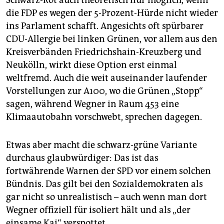
Schwarz-Rot auch theoretisch nur möglich, wenn
die FDP es wegen der 5-Prozent-Hürde nicht wieder
ins Parlament schafft. Angesichts oft spürbarer
CDU-Allergie bei linken Grünen, vor allem aus den
Kreisverbänden Friedrichshain-Kreuzberg und
Neukölln, wirkt diese Option erst einmal
weltfremd. Auch die weit auseinander laufender
Vorstellungen zur A100, wo die Grünen „Stopp“
sagen, während Wegner in Raum 453 eine
Klimaautobahn vorschwebt, sprechen dagegen.
Etwas aber macht die schwarz-grüne Variante
durchaus glaubwürdiger: Das ist das
fortwährende Warnen der SPD vor einem solchen
Bündnis. Das gilt bei den Sozialdemokraten als
gar nicht so unrealistisch – auch wenn man dort
Wegner offiziell für isoliert hält und als „der
einsame Kai“ verspottet.