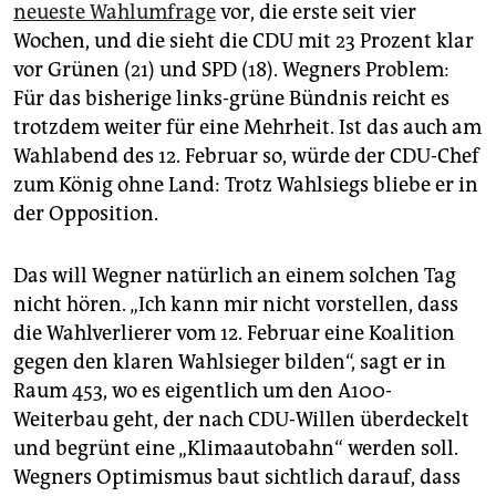
epaper login
neueste Wahlumfrage
vor, die erste seit vier
Wochen, und die sieht die CDU mit 23 Prozent klar
vor Grünen (21) und SPD (18). Wegners Problem:
Für das bisherige links-grüne Bündnis reicht es
trotzdem weiter für eine Mehrheit. Ist das auch am
Wahlabend des 12. Februar so, würde der CDU-Chef
zum König ohne Land: Trotz Wahlsiegs bliebe er in
der Opposition.
Das will Wegner natürlich an einem solchen Tag
nicht hören. „Ich kann mir nicht vorstellen, dass
die Wahlverlierer vom 12. Februar eine Koalition
gegen den klaren Wahlsieger bilden“, sagt er in
Raum 453, wo es eigentlich um den A100-
Weiterbau geht, der nach CDU-Willen überdeckelt
und begrünt eine „Klimaautobahn“ werden soll.
Wegners Optimismus baut sichtlich darauf, dass