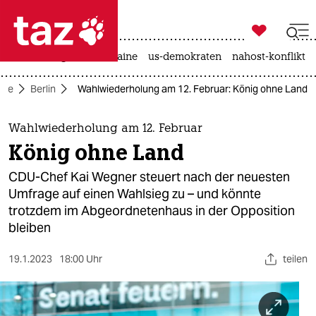

taz zahl ich
hitze
krieg in der ukraine
us-demokraten
nahost-konflikt

taz zahl ich
eite
Berlin
Wahlwiederholung am 12. Februar: König ohne Land
taz zahl ich
themen
Wahlwiederholung am 12. Februar
König ohne Land
politik
CDU-Chef Kai Wegner steuert nach der neuesten
öko
Umfrage auf einen Wahlsieg zu – und könnte
trotzdem im Abgeordnetenhaus in der Opposition
gesellschaft
bleiben
kultur
19.1.2023
18:00 Uhr
teilen
sport