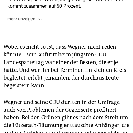
kommt zusammen auf 50 Prozent.
mehr anzeigen
Linkspartei und AfD gleichauf
Dahinter liegen
gleichauf Linkspartei (unverändert) und AfD (plus 1)
mit je 11 Prozent. Die FDP verbessert sich von 5 auf 6
Prozent, verbleibt aber gefährlich nah an der 5-
Wobei es nicht so ist, dass Wegner nicht reden
Prozent-Hürde. Die müssen Parteien überwinden, um
könnte – sein Auftritt beim jüngsten CDU-
ins Parlament zu kommen. Sonstige Parteien, die
Landesparteitag war einer der Besten, die er je
bislang dort nicht vertreten sind, erreichen 10
hatte. Und wer ihn bei Terminen im kleinen Kreis
Prozent.
begleitet, erlebt jemanden, der durchaus Leute
Giffey bei Direktwahl vorn
Würde die
begeistern kann.
Regierungschefin oder der Regierungschef direkt
gewählt, bliebe Franziska Giffey trotz des aktuellen
Wegner und seine CDU dürften in der Umfrage
SPD-Rückstands im Amt: 34 Prozent würden für sie
stimmen, 20 Prozent für Kai Wegner (CDU) und 15
auch von Problemen der Gegenseite profitiert
Prozent für Bettina Jarasch (Grüne).
(sta)
haben. Bei den Grünen gibt es nach dem Streit um
die Lützerath-Räumung enttäuschte Anhänger, die