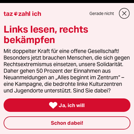
Ressorts
taz
zahl ich
Gerade nicht

Links lesen, rechts
Politik
bekämpfen
Öko
Mit doppelter Kraft für eine offene Gesellschaft!
Besonders jetzt brauchen Menschen, die sich gegen
Gesellschaft
Rechtsextremismus einsetzen, unsere Solidarität.
Daher gehen 50 Prozent der Einnahmen aus
Kultur
Neuanmeldungen an „Alles beginnt im Zentrum“ –
eine Kampagne, die bedrohte linke Kulturzentren
Sport
und Jugendorte unterstützt. Sind Sie dabei?
Berlin

Ja, ich will
Nord
Schon dabei!
Wahrheit