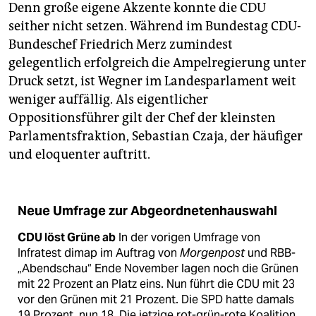
Denn große eigene Akzente konnte die CDU
seither nicht setzen. Während im Bundestag CDU-
Bundeschef Friedrich Merz zumindest
gelegentlich erfolgreich die Ampelregierung unter
Druck setzt, ist Wegner im Landesparlament weit
weniger auffällig. Als eigentlicher
Oppositionsführer gilt der Chef der kleinsten
Parlamentsfraktion, Sebastian Czaja, der häufiger
und eloquenter auftritt.
Neue Umfrage zur Abgeordnetenhauswahl
CDU löst Grüne ab
In der vorigen Umfrage von
Infratest dimap im Auftrag von
Morgenpost
und RBB-
„Abendschau“ Ende November lagen noch die Grünen
mit 22 Prozent an Platz eins. Nun führt die CDU mit 23
vor den Grünen mit 21 Prozent. Die SPD hatte damals
19 Prozent, nun 18. Die jetzige rot-grün-rote Koalition