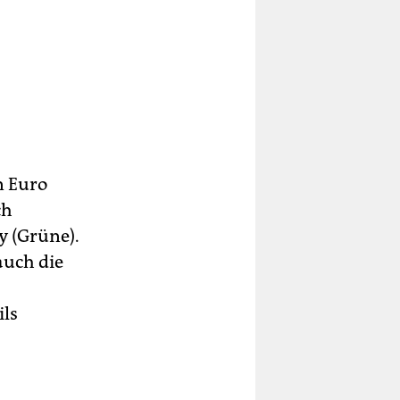
n Euro
ch
 (Grüne).
auch die
ils