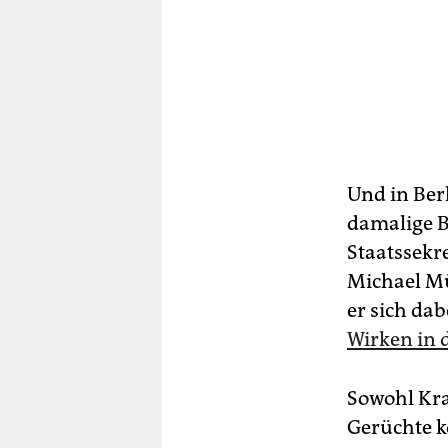
Und in Ber
damalige B
Staatssekr
Michael Mül
er sich dab
Wirken in d
Sowohl Kra
Gerüchte k