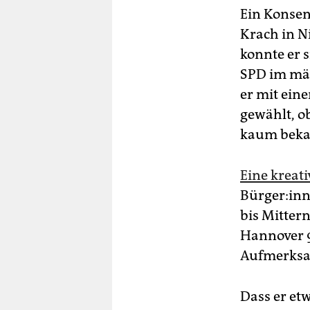
Ein Konsen
Krach in N
konnte er 
SPD im mäc
er mit ein
gewählt, o
kaum beka
Eine kreat
Bür­ge­r:i
bis Mitter
Hannover 9
Aufmerksa
Dass er et