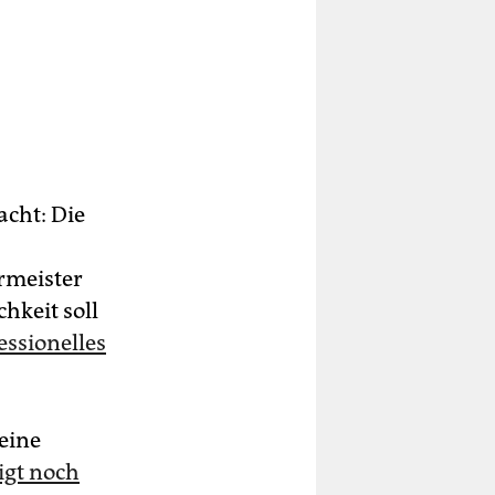
cht: Die
rmeister
chkeit soll
essionelles
eine
igt noch