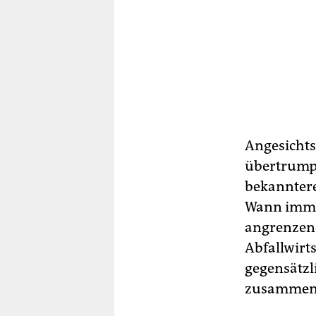
Angesichts
übertrumpf
bekanntere
Wann immer
angrenzend
Abfallwirts
gegensätzl
zusammen