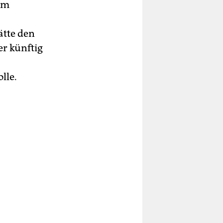
 Im
ätte den
er künftig
lle.