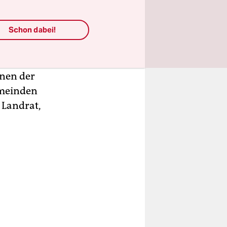
ätig war,
Schon dabei!
zunächst
äsident
­nen der
emeinden
 Landrat,