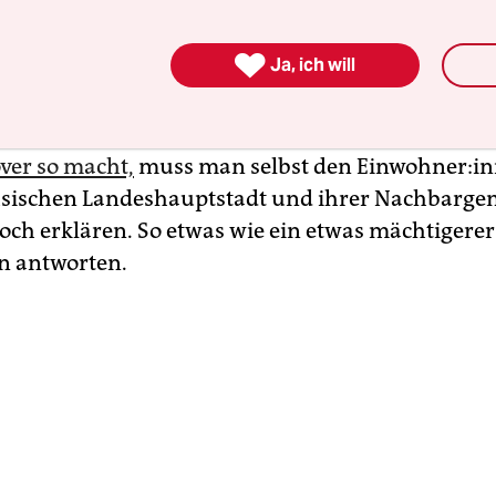
 für Forschung in Michael Müllers Senatskanzlei t
h mit der SPD-Landesspitze sein.

Ja, ich will
lich ist, dass Krach auch in diesen Gesprächen 
uellen Job beschreiben musste:
Was der Regionspr
er so macht,
muss man selbst den Ein­woh­ne­r:in
hsischen Landeshauptstadt und ihrer Nachbarg
och erklären. So etwas wie ein etwas mächtigerer
n antworten.