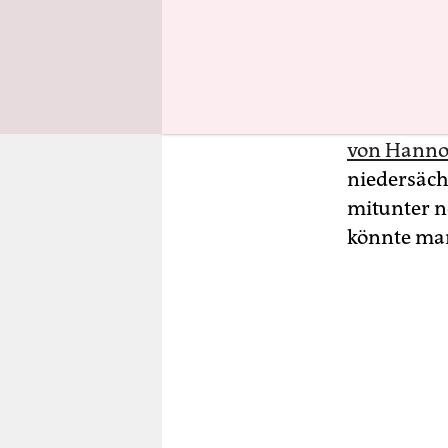
zusätzlich
im Gespräc
Wahrschein
seinen akt
von Hannov
niedersäc
mitunter n
könnte ma