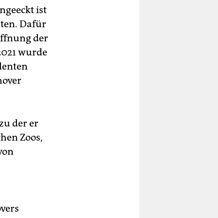
ngeeckt ist
lten. Dafür
offnung der
2021 wurde
identen
nover
zu der er
chen Zoos,
 von
overs