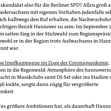
skandidat also für die Berliner SPD? Allzu groß a
iedersachsen mit eigenen Vorhaben jedenfalls se
sich halbwegs den Ruf erhalten, die Nachwuchsh
htigen Bezirk Hannover zu sein: Im September 
em satten Sieg in der Stichwahl zum Regionspräs
bwohl er in der Region trotz Aufwachsens in Han
nnt war.
ive Impfkampagne im Zuge der Coronapandemie,
n­nen in die Regenwald-Atmosphäre des hannovers
nacht in Musikclubs samt DJ-Set oder ins Stadion
6 lockte, sorgte dann zügig für vergrößerte
mkeit.
was größere Ambitionen hat, als dauerhaft Hann