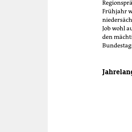
Regions­prä
Frühjahr w
niedersäch
Job wohl a
den mächti
Bundestags
Jahrelan