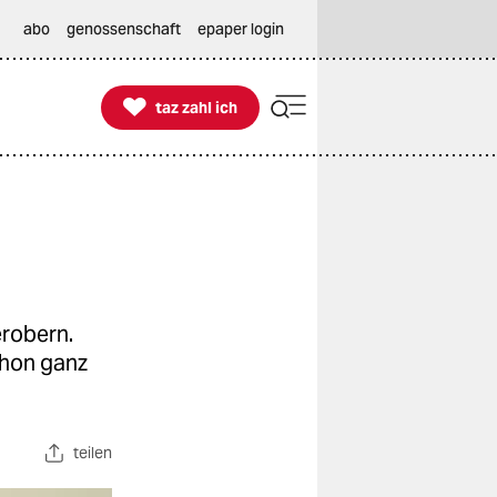
abo
genossenschaft
epaper login

taz zahl ich
taz zahl ich
erobern.
chon ganz
teilen