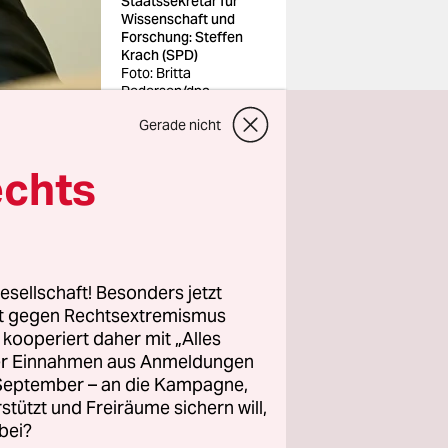
Staatssekretär für
Wissenschaft und
Forschung: Steffen
Krach (SPD)
Foto: Britta
Pedersen/dpa
Gerade nicht
echts
n
3 Monaten
esellschaft! Besonders jetzt
 von
rt gegen Rechtsextremismus
andidat
z kooperiert daher mit „Alles
ller Einnahmen aus Anmeldungen
 zuerst der
. September – an die Kampagne,
, der von
rstützt und Freiräume sichern will,
später noch
bei?