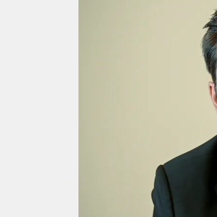
berlin
nord
wahrheit
verlag
verlag
veranstaltungen
shop
fragen & hilfe
unterstützen
abo
genossenschaft