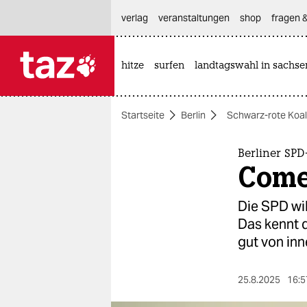
hautnavigation anspringen
hauptinhalt anspringen
footer anspringen
verlag
veranstaltungen
shop
fragen &
hitze
surfen
landtagswahl in sachse

taz zahl ich
taz zahl ich
Startseite
Berlin
Schwarz-rote Koalit
themen
politik
Berliner SP
Come
öko
Die SPD wil
gesellschaft
Das kennt 
gut von inn
kultur
sport
25.8.2025
16:5