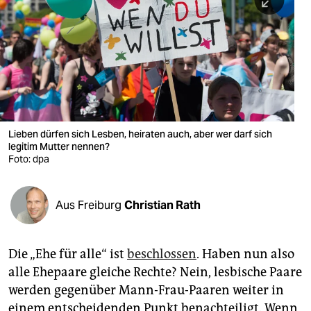
berlin
nord
wahrheit
verlag
verlag
Lieben dürfen sich Lesben, heiraten auch, aber wer darf sich
legitim Mutter nennen?
veranstaltungen
Foto: dpa
shop
fragen & hilfe
Aus Freiburg
Christian Rath
unterstützen
Die „Ehe für alle“ ist
beschlossen
. Haben nun also
abo
alle Ehepaare gleiche Rechte? Nein, lesbische Paare
genossenschaft
werden gegenüber Mann-Frau-Paaren weiter in
einem entscheidenden Punkt benachteiligt. Wenn