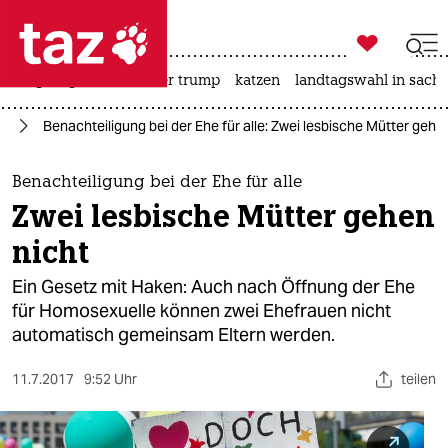

taz zahl ich
bergsteigen
usa unter trump
katzen
landtagswahl in sachs

taz zahl ich
ag
Benachteiligung bei der Ehe für alle: Zwei lesbische Mütter gehe
taz zahl ich
themen
Benachteiligung bei der Ehe für alle
Zwei lesbische Mütter gehen
politik
nicht
öko
Ein Gesetz mit Haken: Auch nach Öffnung der Ehe
für Homosexuelle können zwei Ehefrauen nicht
gesellschaft
automatisch gemeinsam Eltern werden.
kultur
11.7.2017
9:52 Uhr
teilen
sport