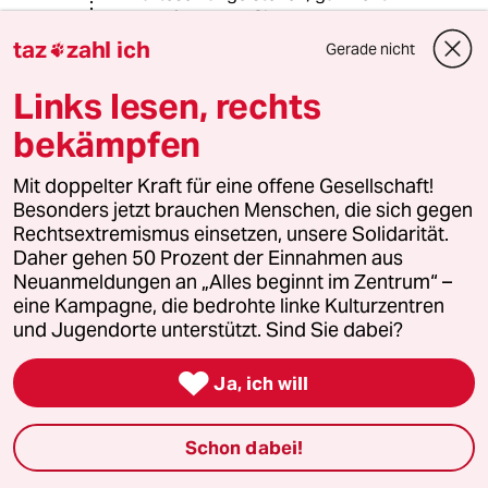
geholfen, wenn Sie den, der grade
dran ist, mit dem Stempel
taz
zahl ich
Gerade nicht

„Luxusproblem“ abfertigen.
Links lesen, rechts
bekämpfen
81331 (Profil gelöscht)
8G
11.07.2017
,
18:26 Uhr
Mit doppelter Kraft für eine offene Gesellschaft!
Hab' ich da was falsch verstanden, oder was
Besonders jetzt brauchen Menschen, die sich gegen
soll der 'Aufstand'?
Rechtsextremismus einsetzen, unsere Solidarität.
Ich seh' da kein Problem, dann adoptiert doch
Daher gehen 50 Prozent der Einnahmen aus
das Kind einfach. Fertig.
Neuanmeldungen an „Alles beginnt im Zentrum“ –
Wird doch in Hetero-Ehen auch so gemacht.
eine Kampagne, die bedrohte linke Kulturzentren
und Jugendorte unterstützt. Sind Sie dabei?

Ja, ich will
mowgli
M
12.07.2017
,
11:13 Uhr
Schon dabei!
@81331 (Profil gelöscht):
Sie verstehen nicht, was dieser