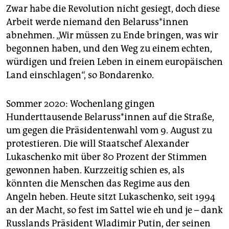
epaper login
Zwar habe die Revolution nicht gesiegt, doch diese
Arbeit werde niemand den Be­la­rus­s*in­nen
abnehmen. „Wir müssen zu Ende bringen, was wir
begonnen haben, und den Weg zu einem echten,
würdigen und freien Leben in einem europäischen
Land einschlagen“, so Bondarenko.
Sommer 2020: Wochenlang gingen
Hunderttausende Be­la­rus­s*in­nen auf die Straße,
um gegen die Präsidentenwahl vom 9. August zu
protestieren. Die will Staatschef Alexander
Lukaschenko mit über 80 Prozent der Stimmen
gewonnen haben. Kurzzeitig schien es, als
könnten die Menschen das Regime aus den
Angeln heben. Heute sitzt Lukaschenko, seit 1994
an der Macht, so fest im Sattel wie eh und je – dank
Russlands Präsident Wladimir Putin, der seinen