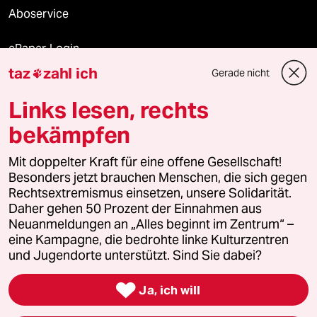
Aboservice
ePaper Login
taz
zahl ich
Gerade nicht

Downloads für Abonnierende
Links lesen, rechts
bekämpfen
© 2026 taz Verlags und Vertriebs GmbH
Mit doppelter Kraft für eine offene Gesellschaft!
Alle Rechte vorbehalten. Bei rechtlichen Fragen oder für Genehmigungen
wenden Sie sich bitte an
lizenzen@taz.de
Besonders jetzt brauchen Menschen, die sich gegen
Rechtsextremismus einsetzen, unsere Solidarität.
Daher gehen 50 Prozent der Einnahmen aus
Feedback
Redaktionsstatut
Kommune-Richtlinien
KI-
Neuanmeldungen an „Alles beginnt im Zentrum“ –
eine Kampagne, die bedrohte linke Kulturzentren
Leitlinie
Informant
Datenschutz
Impressum
AGB
und Jugendorte unterstützt. Sind Sie dabei?
Seitenwende
Einwilligungen widerrufen (Ads)

Ja, ich will