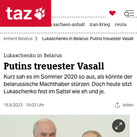

taz zahl ich
hitze
landtagswahl in sachsen-anhalt
iran-krieg
ceuta

taz zahl ich
risenherd Belarus
Lukaschenko in Belarus: Putins treuester Vasall
taz zahl ich
themen
Lukaschenko in Belarus
Putins treuester Vasall
politik
Kurz sah es im Sommer 2020 so aus, als könnte der
öko
belarussische Machthaber stürzen. Doch heute sitzt
Lukaschenko fest im Sattel wie eh und je.
gesellschaft
16.8.2023
16:03 Uhr
teilen
kultur
sport