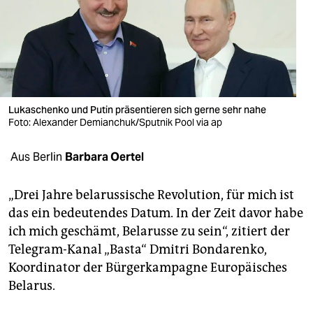
berlin
nord
wahrheit
verlag
Lukaschenko und Putin präsentieren sich gerne sehr nahe
Foto: Alexander Demianchuk/Sputnik Pool via ap
verlag
veranstaltungen
Aus Berlin
Barbara Oertel
shop
„Drei Jahre belarussische Revolution, für mich ist
fragen & hilfe
das ein bedeutendes Datum. In der Zeit davor habe
ich mich geschämt, Belarusse zu sein“, zitiert der
unterstützen
Telegram-Kanal „Basta“ Dmitri Bondarenko,
abo
Koordinator der Bürgerkampagne Europäisches
Belarus.
genossenschaft