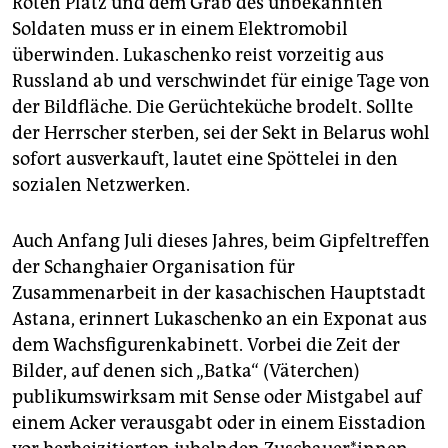
Roten Platz und dem Grab des unbekannten
epaper login
Soldaten muss er in einem Elektromobil
überwinden. Lukaschenko reist vorzeitig aus
Russland ab und verschwindet für einige Tage von
der Bildfläche. Die Gerüchteküche brodelt. Sollte
der Herrscher sterben, sei der Sekt in Belarus wohl
sofort ausverkauft, lautet eine Spöttelei in den
sozialen Netzwerken.
Auch Anfang Juli dieses Jahres, beim Gipfeltreffen
der Schanghaier Organisation für
Zusammenarbeit in der kasachischen Hauptstadt
Astana, erinnert Lukaschenko an ein Exponat aus
dem Wachsfigurenkabinett. Vorbei die Zeit der
Bilder, auf denen sich „Batka“ (Väterchen)
publikumswirksam mit Sense oder Mistgabel auf
einem Acker verausgabt oder in einem Eisstadion