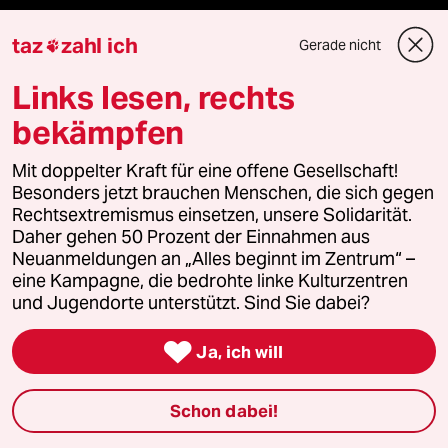
taz
zahl ich
Gerade nicht

Newsletter
Links lesen, rechts
bekämpfen
team zukunft
Mit doppelter Kraft für eine offene Gesellschaft!
taz frisch
Besonders jetzt brauchen Menschen, die sich gegen
Rechtsextremismus einsetzen, unsere Solidarität.
taz zahl ich
Daher gehen 50 Prozent der Einnahmen aus
Neuanmeldungen an „Alles beginnt im Zentrum“ –
taz lab Infobrief
eine Kampagne, die bedrohte linke Kulturzentren
und Jugendorte unterstützt. Sind Sie dabei?

Ja, ich will
Veranstaltungen
Schon dabei!
Demnächst