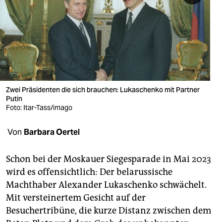
berlin
nord
wahrheit
verlag
verlag
Zwei Präsidenten die sich brauchen: Lukaschenko mit Partner
Putin
veranstaltungen
Foto: Itar-Tass/imago
shop
Von
Barbara Oertel
fragen & hilfe
Schon bei der Moskauer Siegesparade in Mai 2023
unterstützen
wird es offensichtlich: Der belarussische
Machthaber Alexander Lukaschenko schwächelt.
abo
Mit versteinertem Gesicht auf der
genossenschaft
Besuchertribüne, die kurze Distanz zwischen dem