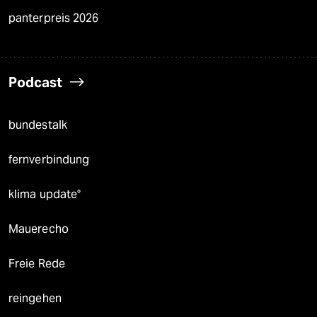
panterpreis 2026
Podcast
bundestalk
fernverbindung
klima update°
Mauerecho
Freie Rede
reingehen