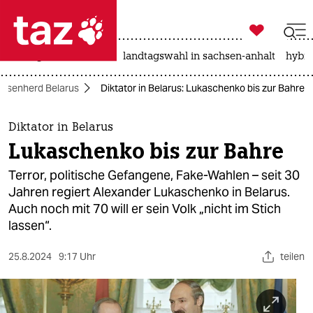

taz zahl ich
niedrigwasser
rente
landtagswahl in sachsen-anhalt
hybri

taz zahl ich
risenherd Belarus
Diktator in Belarus: Lukaschenko bis zur Bahre
taz zahl ich
themen
Diktator in Belarus
Lukaschenko bis zur Bahre
politik
Terror, politische Gefangene, Fake-Wahlen – seit 30
öko
Jahren regiert Alexander Lukaschenko in Belarus.
Auch noch mit 70 will er sein Volk „nicht im Stich
gesellschaft
lassen“.
kultur
25.8.2024
9:17 Uhr
teilen
sport