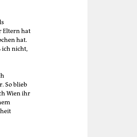
ls
 Eltern hat
ochen hat.
ich nicht,
ch
. So blieb
ch Wien ihr
inem
heit