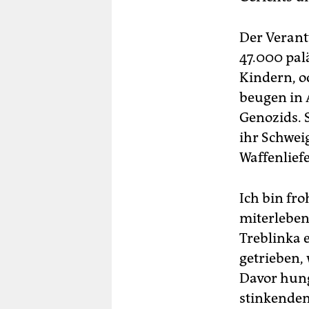
Der Verant
47.000 pal
Kindern, o
beugen in 
Genozids. S
ihr Schweig
Waffenlief
Ich bin fr
miterleben
Treblinka 
getrieben, 
Davor hung
stinkendem