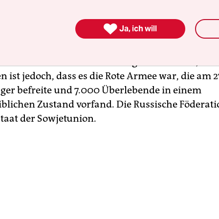
n des Ukrainekriegs sind Vertreter Russlands nic
veranstaltung eingeladen. Gegen Wladimir Puti

Ja, ich will
nternationalen Strafgerichtshof wegen des Verdac
ation ukrainischer Kinder nach Russland verantw
befehl erlassen. Über Putin mag man denken, was
n ist jedoch, dass es die Rote Armee war, die am 2
ager befreite und 7.000 Überlebende in einem
lichen Zustand vorfand. Die Russische ­Föderatio
taat der ­Sowjetunion.