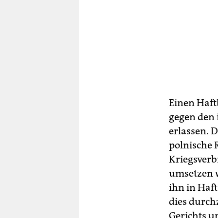
Einen Haft
gegen den 
erlassen. 
polnische 
Kriegsver
umsetzen w
ihn in Haf
dies durchz
Gerichts un