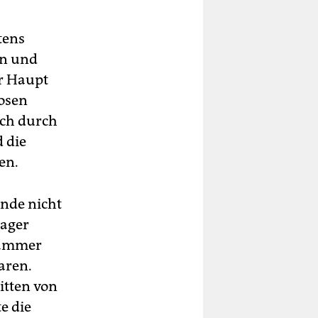
tens
en und
hr Haupt
losen
ich durch
d die
en.
nde nicht
lager
skammer
aren.
itten von
e die