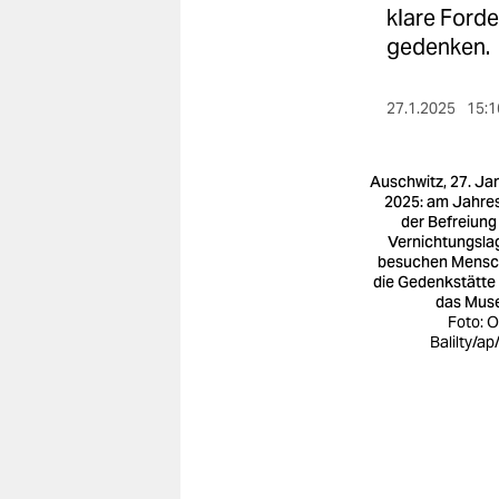
berlin
klare Forde
gedenken.
nord
wahrheit
27.1.2025
15:1
verlag
Auschwitz, 27. Ja
verlag
2025: am Jahre
der Befreiung
veranstaltungen
Vernichtungsla
besuchen Mens
shop
die Gedenkstätte
das Mus
Foto: 
fragen & hilfe
Balilty/ap
unterstützen
abo
genossenschaft