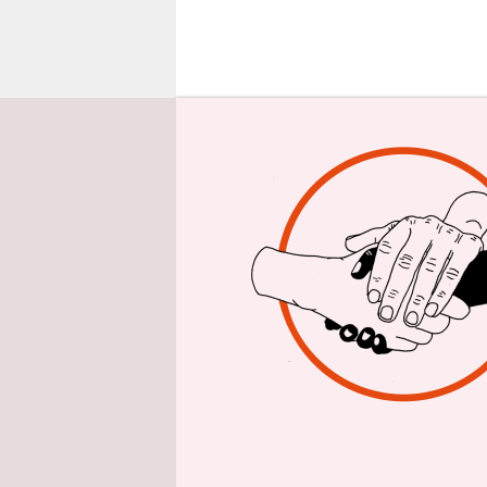
epaper login
H
eut
anl
Ver
ermordet 
nichtjüdis
und Homos