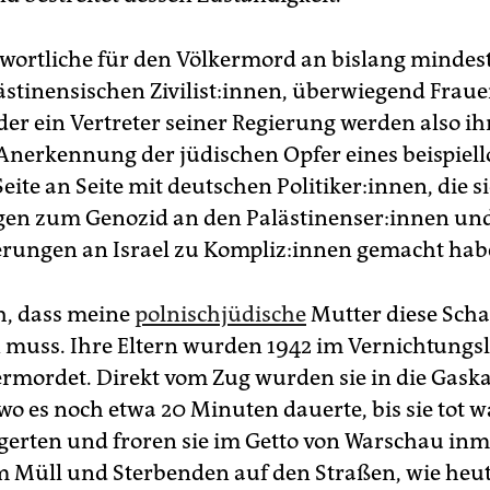
wortliche für den Völkermord an bislang mindes
ästinensischen Zivilist:innen, überwiegend Frau
der ein Vertreter seiner Regierung werden also i
Anerkennung der jüdischen Opfer eines beispiel
eite an Seite mit deutschen Politiker:innen, die s
en zum Genozid an den Pa­läs­ti­nen­se­r:in­nen un
erungen an Israel zu Kom­pli­z:in­nen gemacht hab
oh, dass meine
polnischjüdische
Mutter diese Scha
 muss. Ihre Eltern wurden 1942 im Vernichtungs
ermordet. Direkt vom Zug wurden sie in die Ga
wo es noch etwa 20 Minuten dauerte, bis sie tot w
erten und froren sie im Getto von Warschau inm
 Müll und Sterbenden auf den Straßen, wie heut