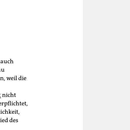
 auch
hu
, weil die
t
nicht
rpflichtet,
ichkeit,
lied des