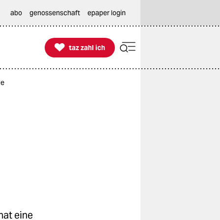
abo
genossenschaft
epaper login

taz zahl ich
taz zahl ich
le
hat eine