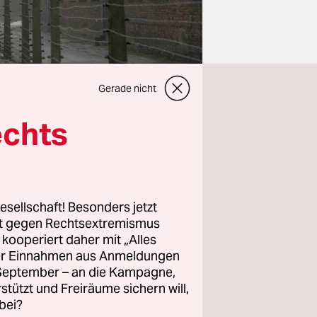
Gerade nicht
echts
taltung
esellschaft! Besonders jetzt
 Menschen
rt gegen Rechtsextremismus
z kooperiert daher mit „Alles
auch
ller Einnahmen aus Anmeldungen
gsgefangene
. September – an die Kampagne,
rstützt und Freiräume sichern will,
bei?