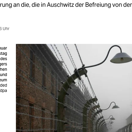
rung an die, die in Auschwitz der Befreiung von de
6 Uhr
nuar
stag
 des
gers
chen
 und
eum
Oded
/dpa