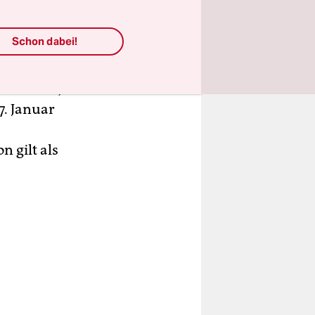
ht mehr zu
n wurde
Schon dabei!
hts, für
ortlich zu
 man will,
7. Januar
n gilt als