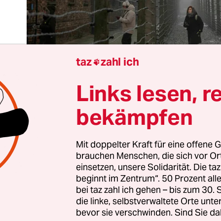
taz
zahl ich

Links lesen, r
bekämpfen
e findet in Auschwitz-Birkenau die
Gedenkverans
ässlich des 80. Jahrestags der Befreiung des
Mit doppelter Kraft für eine offene G
nichtungslagers statt, in dem über eine Million
brauchen Menschen, die sich vor O
einsetzen, unsere Solidarität. Die ta
wurden, überwiegend Jüdinnen und Juden, aber 
beginnt im Zentrum“. 50 Prozent a
che Pol:innen, Roma und Sinti, sowjetische Krie
bei taz zahl ich gehen – bis zum 30
exuelle.
die linke, selbstverwaltete Orte unte
bevor sie verschwinden. Sind Sie da