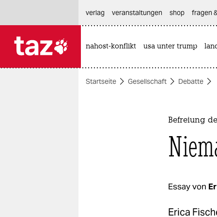
hautnavigation anspringen
hauptinhalt anspringen
footer anspringen
verlag
veranstaltungen
shop
fragen &
nahost-konflikt
usa unter trump
lan

taz zahl ich
taz zahl ich
Startseite
Gesellschaft
Debatte
themen
politik
Befreiung d
öko
Niema
gesellschaft
kultur
Essay von
Er
sport
Erica Fisch