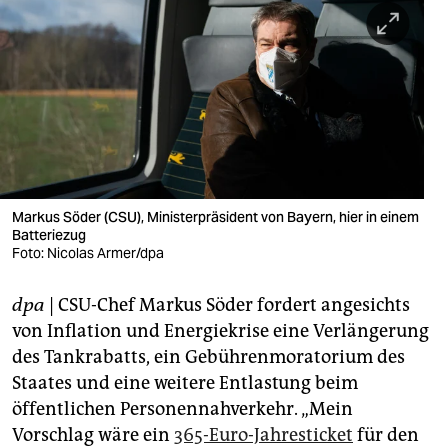
berlin
nord
wahrheit
verlag
verlag
veranstaltungen
Markus Söder (CSU), Ministerpräsident von Bayern, hier in einem
Batteriezug
shop
Foto: Nicolas Armer/dpa
fragen & hilfe
dpa
| CSU-Chef Markus Söder fordert angesichts
von Inflation und Energiekrise eine Verlängerung
unterstützen
des Tankrabatts, ein Gebührenmoratorium des
abo
Staates und eine weitere Entlastung beim
öffentlichen Personennahverkehr. „Mein
genossenschaft
Vorschlag wäre ein
365-Euro-Jahresticket
für den