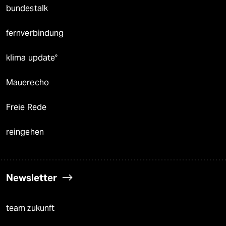
bundestalk
fernverbindung
klima update°
Mauerecho
Freie Rede
reingehen
Newsletter
team zukunft