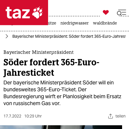

taz zahl ich
krieg in der ukraine
hitze
niedrigwasser
waldbrände

taz zahl ich
hr
Bayerischer Ministerpräsident: Söder fordert 365-Euro-Jahresti
taz zahl ich
themen
Bayerischer Ministerpräsident
Söder fordert 365-Euro-
politik
Jahresticket
öko
Der bayerische Ministerpräsident Söder will ein
bundesweites 365-Euro-Ticket. Der
gesellschaft
Bundesregierung wirft er Planlosigkeit beim Ersatz
von russischem Gas vor.
kultur
sport
17.7.2022
10:29 Uhr
teilen