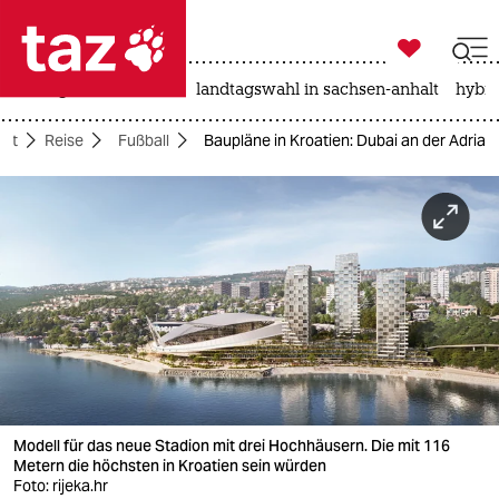

taz zahl ich
niedrigwasser
rente
landtagswahl in sachsen-anhalt
hybri

taz zahl ich
aft
Reise
Fußball
Baupläne in Kroatien: Dubai an der Adria
taz zahl ich
themen
politik
öko
gesellschaft
kultur
Modell für das neue Stadion mit drei Hochhäusern. Die mit 116
sport
Metern die höchsten in Kroatien sein würden
Foto: rijeka.hr