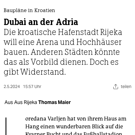
berlin
Baupläne in Kroatien
nord
Dubai an der Adria
wahrheit
Die kroatische Hafenstadt Rijeka
will eine Arena und Hochhäuser
verlag
bauen. Anderen Städten könnte
verlag
das als Vorbild dienen. Doch es
veranstaltungen
gibt Widerstand.
shop
2.5.2024
15:57 Uhr
teilen
fragen & hilfe
unterstützen
Aus Aus Rijeka
Thomas Maier
L
abo
oredana Varljen hat von ihrem Haus am
genossenschaft
Hang einen wunderbaren Blick auf die
Kvarner Bucht und das Fußballstadion