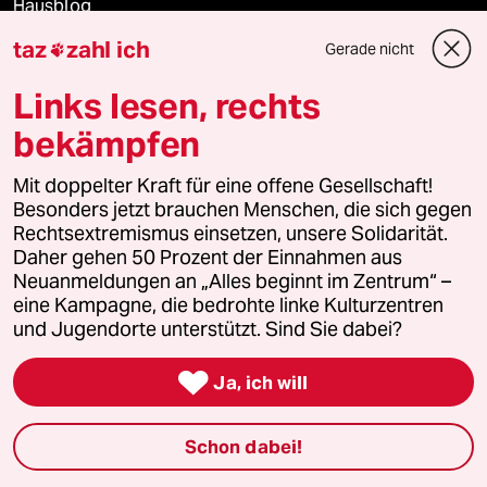
Hausblog
taz
zahl ich
Gerade nicht

Die Seitenwende
Links lesen, rechts
Stellen
bekämpfen
Presse
Mit doppelter Kraft für eine offene Gesellschaft!
Besonders jetzt brauchen Menschen, die sich gegen
Rechtsextremismus einsetzen, unsere Solidarität.
Daher gehen 50 Prozent der Einnahmen aus
Unterstützen
Neuanmeldungen an „Alles beginnt im Zentrum“ –
eine Kampagne, die bedrohte linke Kulturzentren
und Jugendorte unterstützt. Sind Sie dabei?
abo

Ja, ich will
genossenschaft
taz zahl ich
Schon dabei!