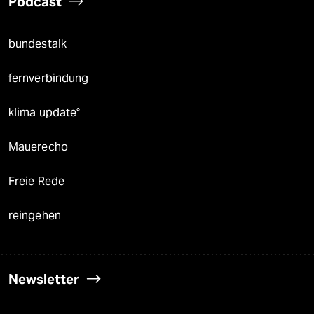
Podcast
bundestalk
fernverbindung
klima update°
Mauerecho
Freie Rede
reingehen
Newsletter