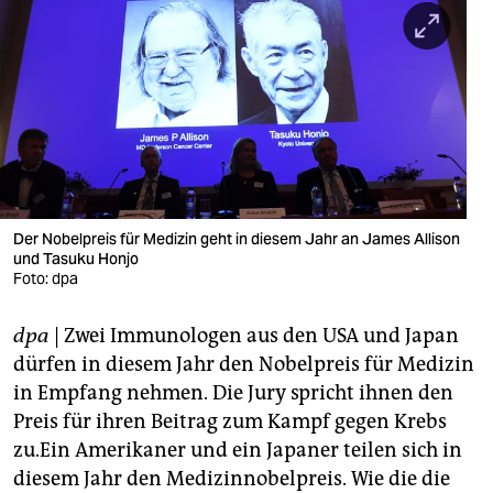
berlin
nord
wahrheit
verlag
verlag
veranstaltungen
Der Nobelpreis für Medizin geht in diesem Jahr an James Allison
und Tasuku Honjo
Foto: dpa
shop
fragen & hilfe
dpa
| Zwei Immunologen aus den USA und Japan
dürfen in diesem Jahr den Nobelpreis für Medizin
unterstützen
in Empfang nehmen. Die Jury spricht ihnen den
abo
Preis für ihren Beitrag zum Kampf gegen Krebs
zu.Ein Amerikaner und ein Japaner teilen sich in
genossenschaft
diesem Jahr den Medizinnobelpreis. Wie die die