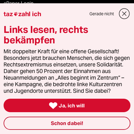
ePaper Login
taz
zahl ich
Gerade nicht

Downloads für Abonnierende
Links lesen, rechts
bekämpfen
© 2026 taz Verlags und Vertriebs GmbH
Alle Rechte vorbehalten. Bei rechtlichen Fragen oder für Genehmigungen
Mit doppelter Kraft für eine offene Gesellschaft!
wenden Sie sich bitte an
lizenzen@taz.de
Besonders jetzt brauchen Menschen, die sich gegen
Rechtsextremismus einsetzen, unsere Solidarität.
Daher gehen 50 Prozent der Einnahmen aus
Feedback
Redaktionsstatut
Kommune-Richtlinien
KI-
Neuanmeldungen an „Alles beginnt im Zentrum“ –
eine Kampagne, die bedrohte linke Kulturzentren
Leitlinie
Informant
Datenschutz
Impressum
AGB
und Jugendorte unterstützt. Sind Sie dabei?
Seitenwende
Einwilligungen widerrufen (Ads)

Ja, ich will
Schon dabei!