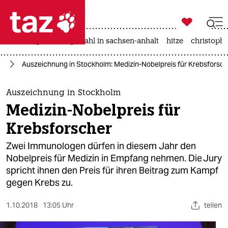

taz zahl ich
iran-krieg
landtagswahl in sachsen-anhalt
hitze
christophe

taz zahl ich
ft
Auszeichnung in Stockholm: Medizin-Nobelpreis für Krebsforsch
taz zahl ich
themen
Auszeichnung in Stockholm
Medizin-Nobelpreis für
politik
Krebsforscher
öko
Zwei Immunologen dürfen in diesem Jahr den
Nobelpreis für Medizin in Empfang nehmen. Die Jury
gesellschaft
spricht ihnen den Preis für ihren Beitrag zum Kampf
gegen Krebs zu.
kultur
sport
1.10.2018
13:05 Uhr
teilen