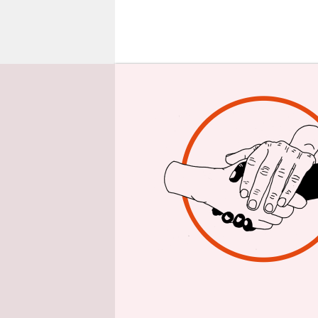
epaper login
A
uf 
Tat
der
Kriegskabi
haben. Mit
Premiermin
alle Macht
Oppositio
Eisenkot
au
Netanjahu 
ohnehin rec