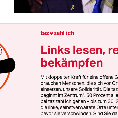
taz
zahl ich

den ersten Blick mögen sie wie größere Nachricht
Links lesen, r
sächlich aber werden weder
die tägliche Feuerpa
 Route für die Hilfslieferungen noch
die Auflösun
bekämpfen
netts
auf den weiteren Verlauf des Krieges Ausw
 der Auflösung des Kriegskabinetts hat Israels
Mit doppelter Kraft für eine offene G
ister Benjamin Netanjahu kurz gesagt wohl ein
brauchen Menschen, die sich vor O
 auf sich konzentriert. Denn nachdem sich
einsetzen, unsere Solidarität. Die ta
nsführer
Benny Gantz
zusammen mit dem Ex-Gen
beginnt im Zentrum“. 50 Prozent a
s der Notstandsregierung zurückgezogen hatte
–
bei taz zahl ich gehen – bis zum 30
die linke, selbstverwaltete Orte unte
Israel von einem „wahren Sieg“ abhalte –, war da
bevor sie verschwinden. Sind Sie da
ht hinfällig.