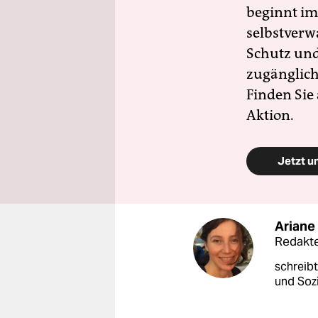
beginnt im
selbstverw
Schutz und 
zugänglich
Finden Sie
Aktion.
Jetzt u
Arian
Redakte
schreib
und Soz