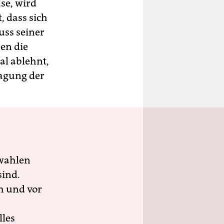
se, wird
, dass sich
uss seiner
ben die
al ablehnt,
lagung der
wahlen
sind.
h und vor
lles