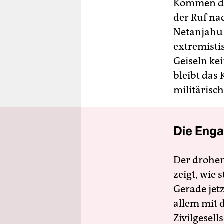
Kommen die
der Ruf na
Netanjahu 
extremisti
Geiseln kei
bleibt das
militärisc
Die Enga
Der drohe
zeigt, wie
Gerade jet
allem mit d
Zivilgesell