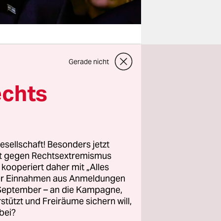
Gerade nicht
en wirken.
echts
use
entlang
g des
irkungen
esellschaft! Besonders jetzt
fach wieder
rt gegen Rechtsextremismus
z kooperiert daher mit „Alles
eral Gadi
ller Einnahmen aus Anmeldungen
 weil
. September – an die Kampagne,
rstützt und Freiräume sichern will,
s Gebilde
bei?