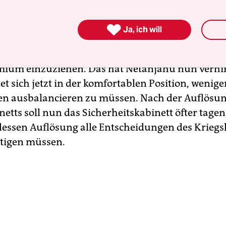
mag sich mit dem Schritt ein bisschen Luft versc

Ja, ich will
n von rechts drängten nach Gantz’ und Eisenkot
 extremen Minister Ben Gvir und Bezalel Smotric
mium einzuziehen. Das hat Netanjahu nun verhi
t sich jetzt in der komfortablen Position, wenige
n ausbalancieren zu müssen. Nach der Auflösun
etts soll nun das Sicherheitskabinett öfter tagen
dessen Auflösung alle Entscheidungen des Kriegs
ätigen müssen.