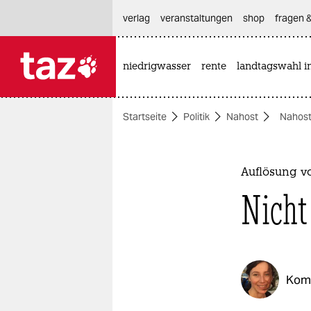
hautnavigation anspringen
hauptinhalt anspringen
footer anspringen
verlag
veranstaltungen
shop
fragen &
niedrigwasser
rente
landtagswahl i

taz zahl ich
taz zahl ich
Startseite
Politik
Nahost
Nahost
themen
politik
Auflösung v
öko
Nicht
gesellschaft
kultur
Kom
sport