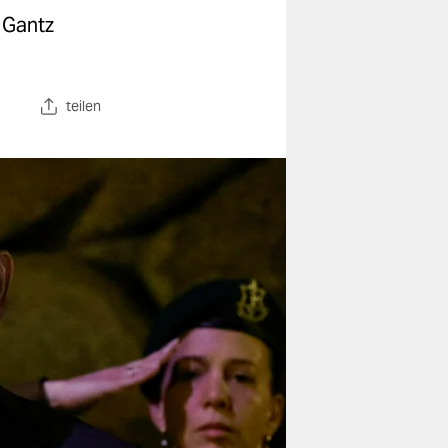
 Gantz
teilen