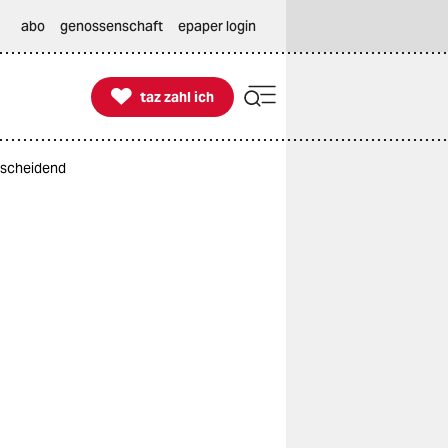
abo
genossenschaft
epaper login

taz zahl ich
taz zahl ich
tscheidend