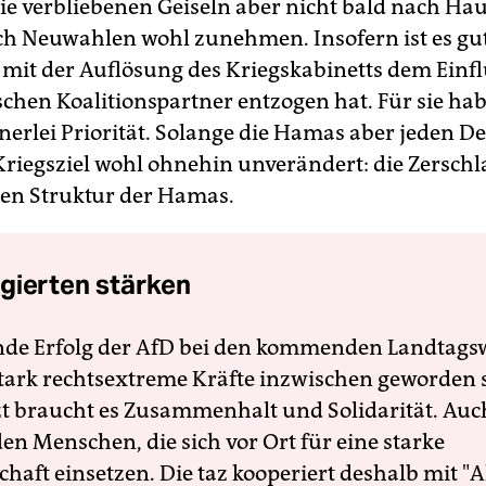
 verbliebenen Geiseln aber nicht bald nach Hau
ch Neuwahlen wohl zunehmen. Insofern ist es gut
mit der Auflösung des Kriegskabinetts dem Einfl
schen Koalitionspartner entzogen hat. Für sie ha
nerlei Priorität. Solange die Hamas aber jeden De
 Kriegsziel wohl ohnehin unverändert: die Zersch
hen Struktur der Hamas.
gierten stärken
nde Erfolg der AfD bei den kommenden Landtags
 stark rechtsextreme Kräfte inzwischen geworden 
zt braucht es Zusammenhalt und Solidarität. Auc
en Menschen, die sich vor Ort für eine starke
schaft einsetzen. Die taz kooperiert deshalb mit "A