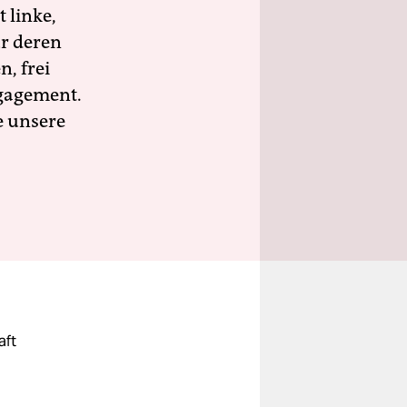
 linke,
ür deren
n, frei
ngagement.
e unsere
aft