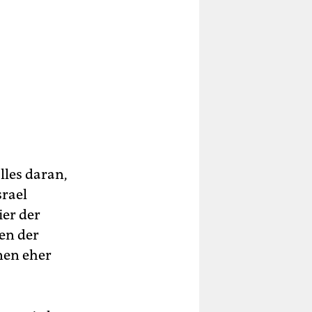
lles daran,
srael
er der
en der
onen eher