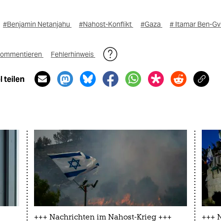
#Benjamin Netanjahu
#Nahost-Konflikt
#Gaza
# Itamar Ben-Gv
ommentieren
Fehlerhinweis
 teilen
+++ Nachrichten im Nahost-Krieg +++
+++ 