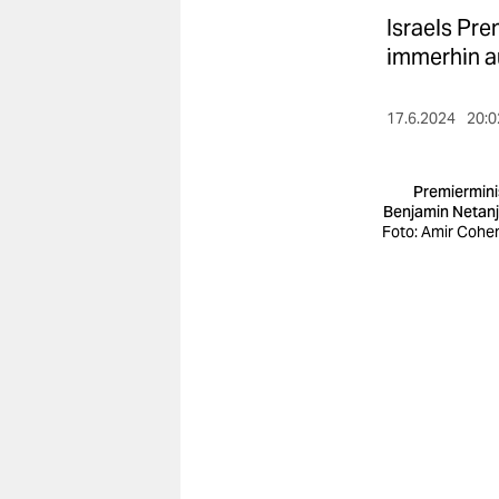
berlin
Israels Pr
nord
immerhin a
wahrheit
17.6.2024
20:0
verlag
Premiermini
verlag
Benjamin Netan
Foto: Amir Cohe
veranstaltungen
shop
fragen & hilfe
unterstützen
abo
genossenschaft