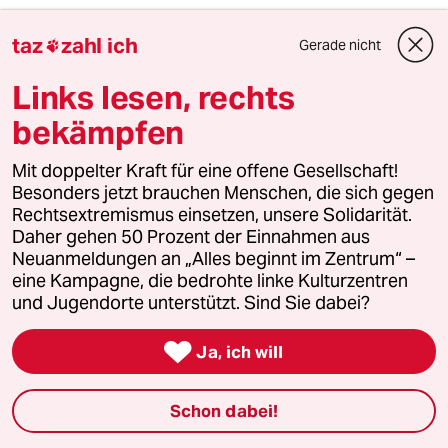
ToSten23
taz
zahl ich
Gerade nicht

19.06.2024
,
09:57 Uhr
Links lesen, rechts
Resolution 1701 usw., die Internationale
Community hat Israel im Stich gelassen.
bekämpfen
Mit doppelter Kraft für eine offene Gesellschaft!
Besonders jetzt brauchen Menschen, die sich gegen
HaMei
H
Rechtsextremismus einsetzen, unsere Solidarität.
19.06.2024
,
13:53 Uhr
Daher gehen 50 Prozent der Einnahmen aus
@ToSten23:
Neuanmeldungen an „Alles beginnt im Zentrum“ –
Wieso sollte ein Staat, der
eine Kampagne, die bedrohte linke Kulturzentren
systematisch der Völkerrecht
und Jugendorte unterstützt. Sind Sie dabei?
verletzt, von der internationalen
Community Unterstützung erfahren?

Ja, ich will
Israel sollte vielmehr analog zu
Russland behandelt werden.
Völkerrechtswidrige Annexionen
Schon dabei!
gehören bestraft, nicht belohnt.