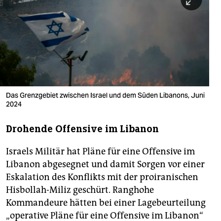
berlin
nord
wahrheit
verlag
verlag
Das Grenzgebiet zwischen Israel und dem Süden Libanons, Juni
2024
veranstaltungen
shop
Drohende Offensive im Libanon
fragen & hilfe
Israels Militär hat Pläne für eine Offensive im
unterstützen
Libanon abgesegnet und damit Sorgen vor einer
Eskalation des Konflikts mit der proiranischen
abo
Hisbollah-Miliz geschürt. Ranghohe
Kommandeure hätten bei einer Lagebeurteilung
genossenschaft
„operative Pläne für eine Offensive im Libanon“