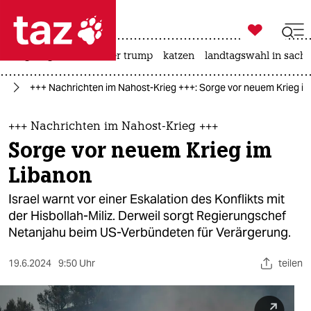

taz zahl ich
bergsteigen
usa unter trump
katzen
landtagswahl in sachs

taz zahl ich
kt
+++ Nachrichten im Nahost-Krieg +++: Sorge vor neuem Krieg i
taz zahl ich
themen
+++ Nachrichten im Nahost-Krieg +++
Sorge vor neuem Krieg im
politik
Libanon
öko
Israel warnt vor einer Eskalation des Konflikts mit
der Hisbollah-Miliz. Derweil sorgt Regierungschef
gesellschaft
Netanjahu beim US-Verbündeten für Verärgerung.
kultur
19.6.2024
9:50 Uhr
teilen
sport