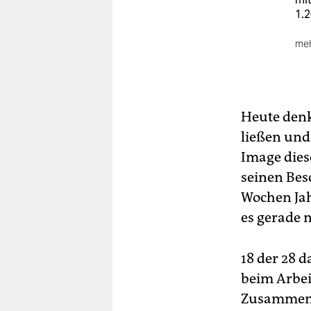
1.
meh
Da
De
Gew
Go
Heute denk
und
ließen und
Ein
Image dies
reg
seinen Bes
Wochen Jah
es gerade 
18 der 28 
beim Arbei
Zusammenh