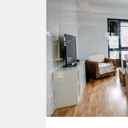
berlin
nord
wahrheit
verlag
verlag
veranstaltungen
shop
fragen & hilfe
unterstützen
abo
genossenschaft