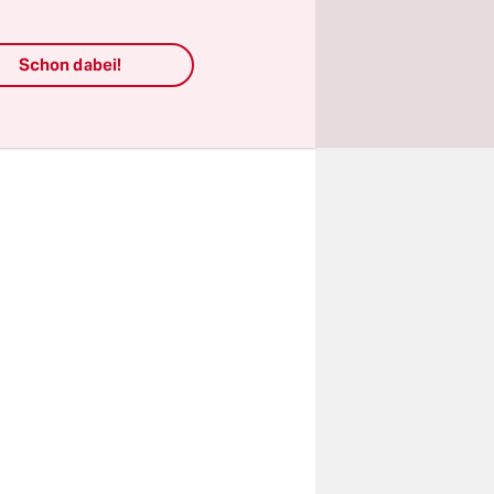
ich ohnehin
: eigener
Schon dabei!
eteria,