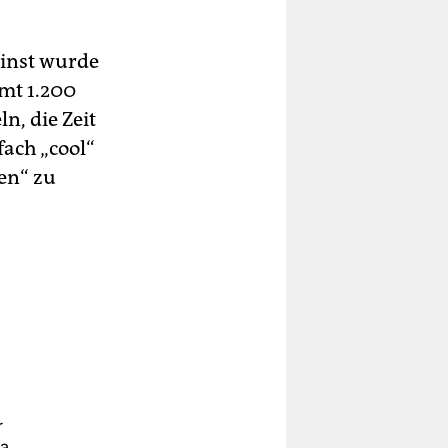
Einst wurde
mt 1.200
n, die Zeit
fach „cool“
en“ zu
r
wa