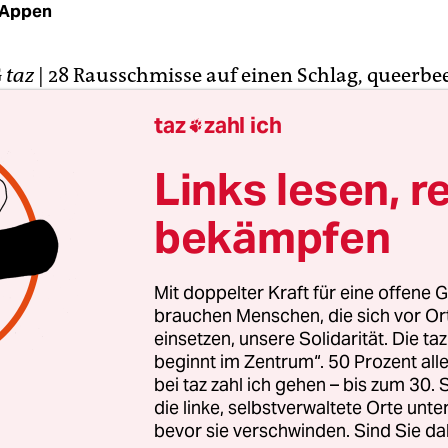
 Appen
G
taz
| 28 Rausschmisse auf einen Schlag, queerbe
che. Der Aufschrei der Gewerkschaft Ver.di kam p
taz
zahl ich

 wegen der Zahl der Kündigungen selbst, die sich 
beim Hamburger Online-Spiele-Entwickler Good
Links lesen, r
ondern weil die entlassenen Software-Entwickler,
ner und Marketingspezialisten allesamt zu den M
bekämpfen
ie zusammen mit Ver.di eine Betriebsratswahl in
n vorbereiteten. „Das spricht eine deutliche Spra
Mit doppelter Kraft für eine offene G
Fachbereichsleiterin Gabriele Weinrich-Borg. „.Es
brauchen Menschen, die sich vor O
t auf, dass der Branchenriese die betriebliche
einsetzen, unsere Solidarität. Die ta
beginnt im Zentrum“. 50 Prozent a
ung attackieren will.“
bei taz zahl ich gehen – bis zum 30
die linke, selbstverwaltete Orte unte
 vermittelt das Unternehmen gerne das Image e
bevor sie verschwinden. Sind Sie da