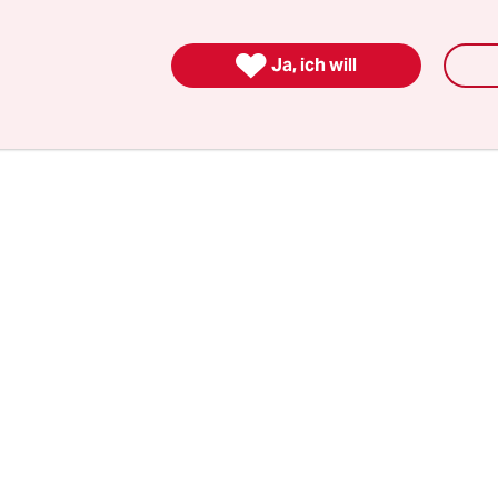
irmen-Familie, in der man sich duzt – wobei freil
esprochen werde – und in der man sich wohl fühlt

Ja, ich will
rten, Freibier am Abend, Öko-Frühstück in der Caf
 Feuerwerk.