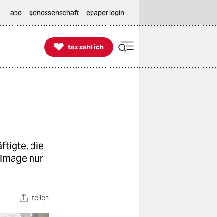
abo
genossenschaft
epaper login

taz zahl ich
taz zahl ich
tigte, die
e Image nur
teilen