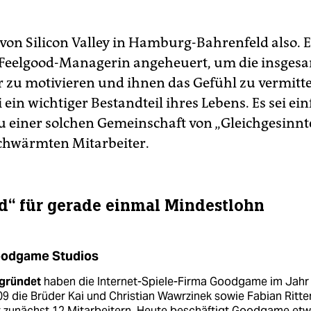
von Silicon Valley in Hamburg-Bahrenfeld also. 
 Feelgood-Managerin angeheuert, um die insgesa
r zu motivieren und ihnen das Gefühl zu vermittel
 ein wichtiger Bestandteil ihres Lebens. Es sei ein
u einer solchen Gemeinschaft von „Gleichgesinnt
chwärmten Mitarbeiter.
d“ für gerade einmal Mindestlohn
odgame Studios
gründet
haben die Internet-Spiele-Firma Goodgame im Jahr
9 die Brüder Kai und Christian Wawrzinek sowie Fabian Ritte
t zunächst 12 Mitarbeitern. Heute beschäftigt Goodgame et