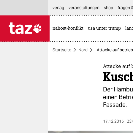
hautnavigation anspringen
hauptinhalt anspringen
footer anspringen
verlag
veranstaltungen
shop
fragen &
nahost-konflikt
usa unter trump
lan

taz zahl ich
taz zahl ich
Startseite
Nord
Attacke auf betrieb
themen
politik
Attacke auf
Kusch
öko
Der Hambur
gesellschaft
einen Betri
Fassade.
kultur
sport
17.12.2015
23: