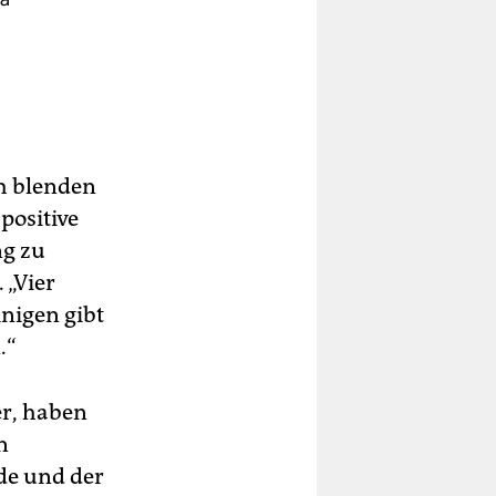
ch blenden
positive
ng zu
 „Vier
inigen gibt
.“
er, haben
n
e und der