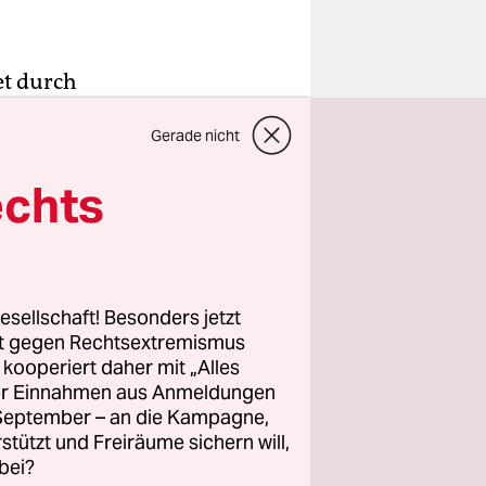
et durch
rompt –
Gerade nicht
da
game
echts
itarbeitern
 dem
che“, sagt
esellschaft! Besonders jetzt
 drängt sich
rt gegen Rechtsextremismus
z kooperiert daher mit „Alles
ller Einnahmen aus Anmeldungen
. September – an die Kampagne,
rstützt und Freiräume sichern will,
iner
bei?