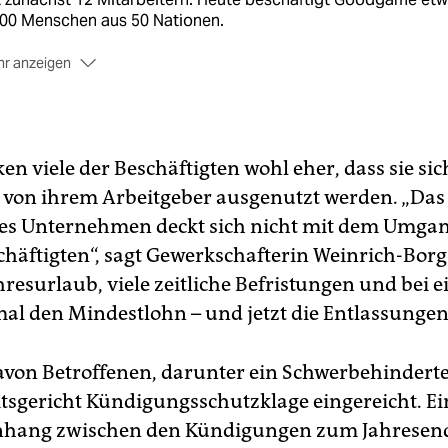
200 Menschen aus 50 Nationen.
r anzeigen
s Unternehmen boomt
und ist heute Marktführer in
utschland. Im vergangenen Jahr erzielte Goodgame einen
inn von 30 Millionen Euro.
odgame
betreibt mehr als zehn Online-Spiele in 25 Sprachen
en viele der Beschäftigten wohl eher, dass sie si
 hat über 270 Millionen registrierte Nutzer
 von ihrem Arbeitgeber ausgenutzt werden. „Das 
 Betriebsrat
in einem Unternehmen dieser Größe besteht
es Unternehmen deckt sich nicht mit dem Umga
elhaft aus 15 Mitgliedern
chäftigten“, sagt Gewerkschafterin Weinrich-Borg.
resurlaub, viele zeitliche Befristungen und bei e
mal den Mindestlohn – und jetzt die Entlassungen
davon Betroffenen, darunter ein Schwerbehindert
tsgericht Kündigungsschutzklage eingereicht. Ei
ang zwischen den Kündigungen zum Jahresend