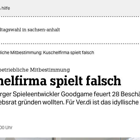
 hilfe
dtagswahl in sachsen-anhalt
liche Mitbestimmung: Kuschelfirma spielt falsch
 betriebliche Mitbestimmung
elfirma spielt falsch
ger Spieleentwickler Goodgame feuert 28 Beschäf
ebsrat gründen wollten. Für Ver.di ist das idyllisch
00 Uhr