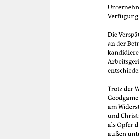
Unternehm
Verfügung 
Die Verspä
an der Bet
kandidiere
Arbeitsger
entschiede
Trotz der
Goodgame-S
am Widerst
und Christ
als Opfer 
außen unte