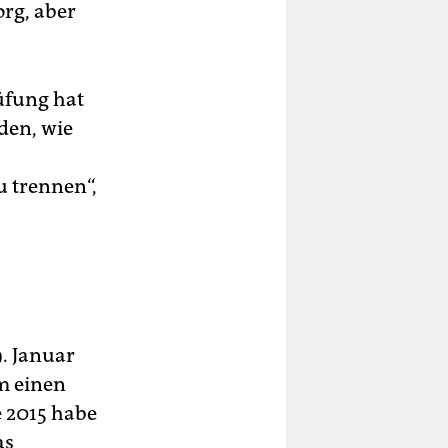
org, aber
üfung hat
den, wie
 trennen“,
9. Januar
m einen
 2015 habe
as