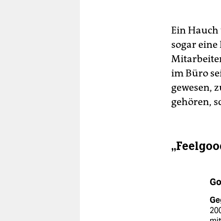
Ein Hauch 
sogar eine
Mitarbeite
im Büro sei
gewesen, z
gehören, s
„Feelgoo
Go
Ge
200
mi