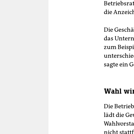
Betriebsra
die Anzeich
Die Geschä
das Untern
zum Beispi
unterschie
sagte ein
Wahl wir
Die Betrieb
lädt die G
Wahlvorsta
nicht stat