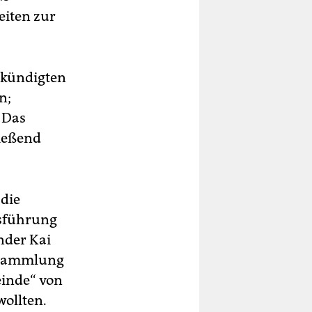
iten zur
ekündigten
n;
 Das
ließend
die
tsführung
nder Kai
ersammlung
einde“ von
wollten.