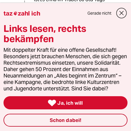
wohl durchgegange - hab ich die
taz
zahl ich
umwerfenden Lippischen Schützen
Gerade nicht

doch schon zur Kenntnis gegeben.
Links lesen, rechts
& das Echo - ¿ na hier
bekämpfen
m.youtube.com/watch?
Mit doppelter Kraft für eine offene Gesellschaft!
v=PI0P4KbyHxY
Besonders jetzt brauchen Menschen, die sich gegen
Rechtsextremismus einsetzen, unsere Solidarität.
Wiglaf Droste - Grönemeyer kann
Daher gehen 50 Prozent der Einnahmen aus
nicht tanzen
Neuanmeldungen an „Alles beginnt im Zentrum“ –
eine Kampagne, die bedrohte linke Kulturzentren
und Jugendorte unterstützt. Sind Sie dabei?
Sven Günther
17.01.2021
,
03:35 Uhr

Ja, ich will
@Lowandorder:
Ganz locker alter Mann, hoher
Schon dabei!
Blutdruck ist schlecht für die
Lebenserwartung.