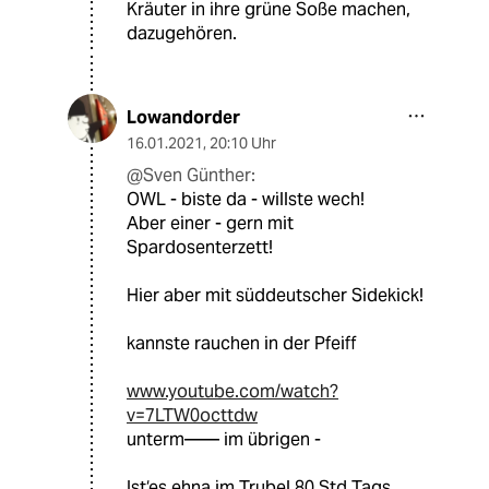
Kräuter in ihre grüne Soße machen,
dazugehören.
Lowandorder
16.01.2021
,
20:10 Uhr
@Sven Günther:
OWL - biste da - willste wech!
Aber einer - gern mit
Spardosenterzett!
Hier aber mit süddeutscher Sidekick!
kannste rauchen in der Pfeiff
www.youtube.com/watch?
v=7LTW0octtdw
unterm—— im übrigen -
Ist‘es ehna im Trubel 80 Std Tags