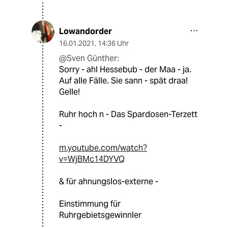
Lowandorder
16.01.2021
,
14:36 Uhr
@Sven Günther:
Sorry - ahl Hessebub - der Maa - ja.
Auf alle Fälle. Sie sann - spät draa!
Gelle!
Ruhr hoch n - Das Spardosen-Terzett
-
m.youtube.com/watch?
v=WjBMc14DYVQ
& für ahnungslos-externe -
Einstimmung für
Ruhrgebietsgewinnler