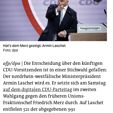
berlin
nord
wahrheit
verlag
verlag
Hat's dem Merz gezeigt: Armin Laschet
Foto: dpa
veranstaltungen
afp/dpa
| Die Entscheidung über den künftigen
shop
CDU-Vorsitzenden ist in einer Stichwahl gefallen:
fragen & hilfe
Der nordrhein-westfälische Ministerpräsident
Armin Laschet wird es. Er setzte sich am Samstag
unterstützen
auf dem digitalen CDU-Parteitag
im zweiten
abo
Wahlgang gegen den früheren Unions-
Fraktionschef Friedrich Merz durch. Auf Laschet
genossenschaft
entfielen 521 der abgegebenen 991