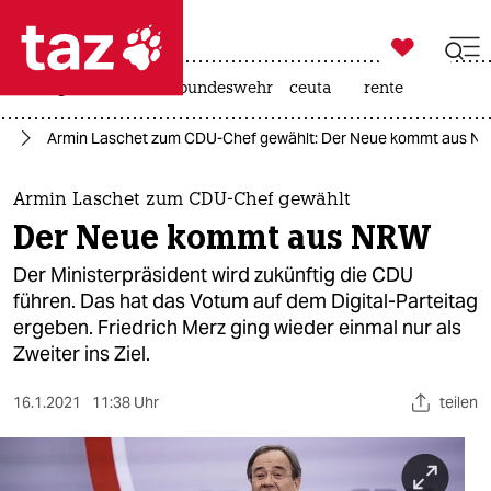

taz zahl ich
niedrigwasser
afd
bundeswehr
ceuta
rente

taz zahl ich
nd
Armin Laschet zum CDU-Chef gewählt: Der Neue kommt aus N
taz zahl ich
themen
Armin Laschet zum CDU-Chef gewählt
Der Neue kommt aus NRW
politik
Der Ministerpräsident wird zukünftig die CDU
öko
führen. Das hat das Votum auf dem Digital-Parteitag
ergeben. Friedrich Merz ging wieder einmal nur als
gesellschaft
Zweiter ins Ziel.
kultur
16.1.2021
11:38 Uhr
teilen
sport