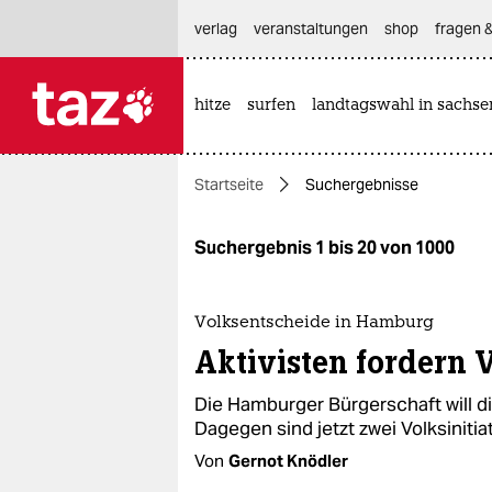
hautnavigation anspringen
hauptinhalt anspringen
footer anspringen
verlag
veranstaltungen
shop
fragen &
hitze
surfen
landtagswahl in sachse

taz zahl ich
taz zahl ich
Startseite
Suchergebnisse
themen
politik
Suchergebnis 1 bis 20 von 1000
öko
Volksentscheide in Hamburg
gesellschaft
Aktivisten fordern V
kultur
Die Hamburger Bürgerschaft will 
Dagegen sind jetzt zwei Volksiniti
sport
Von
Gernot Knödler