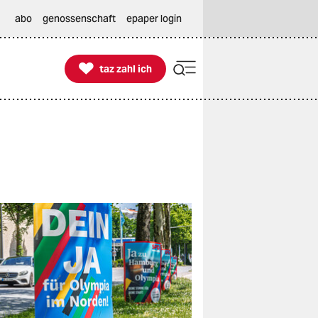
abo
genossenschaft
epaper login

taz zahl ich
taz zahl ich